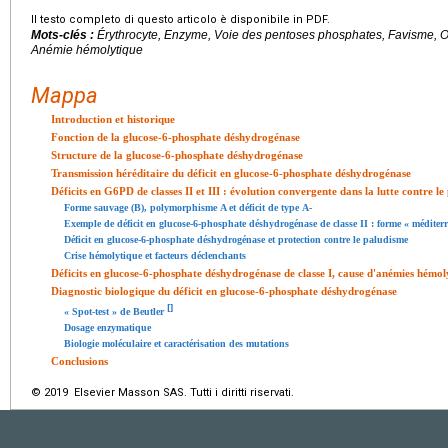
Il testo completo di questo articolo è disponibile in PDF.
Mots-clés :
Érythrocyte, Enzyme, Voie des pentoses phosphates, Favisme,
Anémie hémolytique
Mappa
Introduction et historique
Fonction de la glucose-6-phosphate déshydrogénase
Structure de la glucose-6-phosphate déshydrogénase
Transmission héréditaire du déficit en glucose-6-phosphate déshydrogénase
Déficits en G6PD de classes II et III : évolution convergente dans la lutte contre l
Forme sauvage (B), polymorphisme A et déficit de type A-
Exemple de déficit en glucose-6-phosphate déshydrogénase de classe II : forme « méditer
Déficit en glucose-6-phosphate déshydrogénase et protection contre le paludisme
Crise hémolytique et facteurs déclenchants
Déficits en glucose-6-phosphate déshydrogénase de classe I, cause d'anémies hémol
Diagnostic biologique du déficit en glucose-6-phosphate déshydrogénase
[
]
« Spot-test » de Beutler
Dosage enzymatique
Biologie moléculaire et caractérisation des mutations
Conclusions
© 2019 Elsevier Masson SAS. Tutti i diritti riservati.