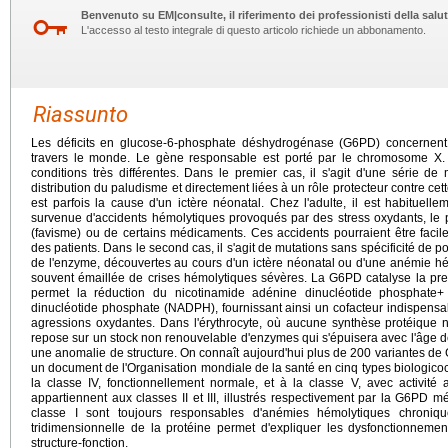
Benvenuto su EM|consulte, il riferimento dei professionisti della salut
L'accesso al testo integrale di questo articolo richiede un abbonamento.
Riassunto
Les déficits en glucose-6-phosphate déshydrogénase (G6PD) concernent
travers le monde. Le gène responsable est porté par le chromosome X.
conditions très différentes. Dans le premier cas, il s'agit d'une série d
distribution du paludisme et directement liées à un rôle protecteur contre cett
est parfois la cause d'un ictère néonatal. Chez l'adulte, il est habituelle
survenue d'accidents hémolytiques provoqués par des stress oxydants, le pl
(favisme) ou de certains médicaments. Ces accidents pourraient être faci
des patients. Dans le second cas, il s'agit de mutations sans spécificité de p
de l'enzyme, découvertes au cours d'un ictère néonatal ou d'une anémie h
souvent émaillée de crises hémolytiques sévères. La G6PD catalyse la pre
permet la réduction du nicotinamide adénine dinucléotide phosphate
dinucléotide phosphate (NADPH), fournissant ainsi un cofacteur indispensab
agressions oxydantes. Dans l'érythrocyte, où aucune synthèse protéique ne 
repose sur un stock non renouvelable d'enzymes qui s'épuisera avec l'âge de l
une anomalie de structure. On connaît aujourd'hui plus de 200 variantes 
un document de l'Organisation mondiale de la santé en cinq types biologicocli
la classe IV, fonctionnellement normale, et à la classe V, avec activité
appartiennent aux classes II et III, illustrés respectivement par la G6PD 
classe I sont toujours responsables d'anémies hémolytiques chroniq
tridimensionnelle de la protéine permet d'expliquer les dysfonctionneme
structure-fonction.