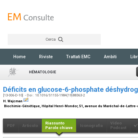
Cerca
Rechercher
Home
Riviste
Trattati EMC
Ambiti
Libr
HÉMATOLOGIE
Déficits en glucose-6-phosphate déshydr
[13-006-D-10] - Doi : 10.1016/S1155-1984(19)88363-2
H. Wajcman
Biochimie-Génétique, Hôpital Henri-Mondor, 51, avenue du Maréchal-de-Lattre-
Riassunto
Video
PDF
Articolo
Iconografia
Parole chiave
Podcast