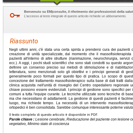
Benvenuto su EM|consulte, il riferimento dei professionisti della salut
L'accesso al testo integrale di questo articolo richiede un abbonamento.
Riassunto
Negli ultimi anni, c'è stata una certa spinta a prendersi cura dei pazienti 
creazione di unità specializzate, dal momento che il massofisioterapista
pazienti all'interno di altre strutture (rianimazione, neurochirurgia, servizi 
ecc.). A oggi, i pochi studi scientifici che sono stati condotti su questo ar
definire un consenso preciso sui metodi di stimolazione e di riabilitazion
letteratura, sono menzionati solo gli obiettivi e i principi generali di gest
generalmente poco formati per questo tipo di pratica. Lo scopo di quest
concezione del trattamento massofisioterapico sulla base di dati tratti dalla 
clinica acquisita nell'unità di risveglio del Centro ospedaliero regionale u
chiave possono essere evidenziati. I principi di gestione sono specifici per 
comuni a tutta l'equipe curante. Le tecniche utilizzate sono tecniche di base 
ma che necessitano di adattamenti. La gestione di questi pazienti è facilm
luogo, ma richiede tempo. La necessità di un intervento massofisioterap
ortopedici è ben consolidata. Sarebbe comunque interessante poterne valutare 
Il testo completo di questo articolo è disponibile in PDF.
Parole chiave :
Lesione cerebrale, Rieducazione del paziente con lesione ce
vegetativo, Minimo stato di coscienza