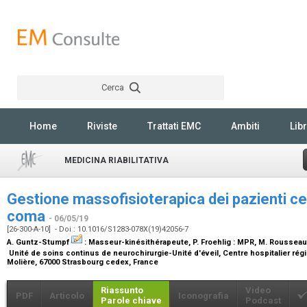
Cerca
Rechercher
Home
Riviste
Trattati EMC
Ambiti
Libr
MEDICINA RIABILITATIVA
Gestione massofisioterapica dei pazienti cer
coma
- 06/05/19
[26-300-A-10] - Doi : 10.1016/S1283-078X(19)42056-7
A. Guntz-Stumpf
:
Masseur-kinésithérapeute
, P. Froehlig :
MPR
, M. Rousseau
Unité de soins continus de neurochirurgie-Unité d'éveil, Centre hospitalier régi
Molière, 67000 Strasbourg cedex, France
Riassunto
Video
PDF
Articolo
Iconografia
Parole chiave
Podcast