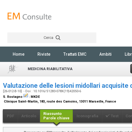
Cerca
Rechercher
Home
Riviste
Trattati EMC
Ambiti
Libr
MEDICINA RIABILITATIVA
Valutazione delle lesioni midollari acquisite 
[26-012-B-10] - Doi : 10.1016/S1283-078X(19)42050-6
S. Rostagno
:
MKDE
Clinique Saint-Martin, 183, route des Camoins, 13011 Marseille, France
Riassunto
PDF
Articolo
Iconografia
Test
Co
Parole chiave