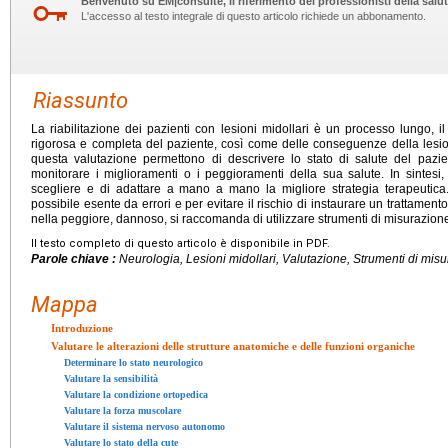
Benvenuto su EM|consulte, il riferimento dei professionisti della salut
L'accesso al testo integrale di questo articolo richiede un abbonamento.
Riassunto
La riabilitazione dei pazienti con lesioni midollari è un processo lungo, i
rigorosa e completa del paziente, così come delle conseguenze della lesione
questa valutazione permettono di descrivere lo stato di salute del pazien
monitorare i miglioramenti o i peggioramenti della sua salute. In sintesi
scegliere e di adattare a mano a mano la migliore strategia terapeutica.
possibile esente da errori e per evitare il rischio di instaurare un trattamento
nella peggiore, dannoso, si raccomanda di utilizzare strumenti di misurazione ca
Il testo completo di questo articolo è disponibile in PDF.
Parole chiave :
Neurologia, Lesioni midollari, Valutazione, Strumenti di mis
Mappa
Introduzione
Valutare le alterazioni delle strutture anatomiche e delle funzioni organiche
Determinare lo stato neurologico
Valutare la sensibilità
Valutare la condizione ortopedica
Valutare la forza muscolare
Valutare il sistema nervoso autonomo
Valutare lo stato della cute