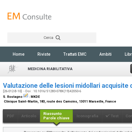
Cerca
Rechercher
Home
Riviste
Trattati EMC
Ambiti
Libr
MEDICINA RIABILITATIVA
Valutazione delle lesioni midollari acquisite 
[26-012-B-10] - Doi : 10.1016/S1283-078X(19)42050-6
S. Rostagno
:
MKDE
Clinique Saint-Martin, 183, route des Camoins, 13011 Marseille, France
Riassunto
PDF
Articolo
Iconografia
Test
Co
Parole chiave