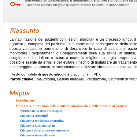
Benvenuto su EM|consulte, il riferimento dei professionisti della salut
L'accesso al testo integrale di questo articolo richiede un abbonamento.
Riassunto
La riabilitazione dei pazienti con lesioni midollari è un processo lungo, i
rigorosa e completa del paziente, così come delle conseguenze della lesione
questa valutazione permettono di descrivere lo stato di salute del pazien
monitorare i miglioramenti o i peggioramenti della sua salute. In sintesi
scegliere e di adattare a mano a mano la migliore strategia terapeutica.
possibile esente da errori e per evitare il rischio di instaurare un trattamento
nella peggiore, dannoso, si raccomanda di utilizzare strumenti di misurazione ca
Il testo completo di questo articolo è disponibile in PDF.
Parole chiave :
Neurologia, Lesioni midollari, Valutazione, Strumenti di mis
Mappa
Introduzione
Valutare le alterazioni delle strutture anatomiche e delle funzioni organiche
Determinare lo stato neurologico
Valutare la sensibilità
Valutare la condizione ortopedica
Valutare la forza muscolare
Valutare il sistema nervoso autonomo
Valutare lo stato della cute