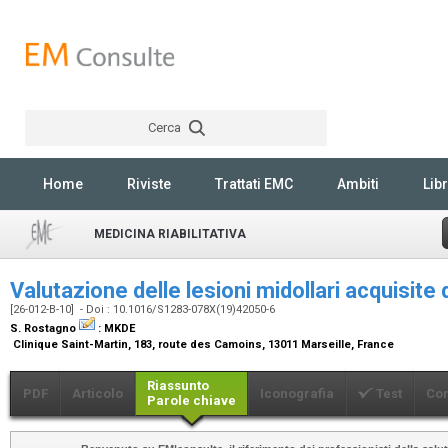
Cerca
Rechercher
Home
Riviste
Trattati EMC
Ambiti
Libr
MEDICINA RIABILITATIVA
Valutazione delle lesioni midollari acquisite 
[26-012-B-10] - Doi : 10.1016/S1283-078X(19)42050-6
S. Rostagno
:
MKDE
Clinique Saint-Martin, 183, route des Camoins, 13011 Marseille, France
Riassunto
PDF
Articolo
Iconografia
Test
Co
Parole chiave