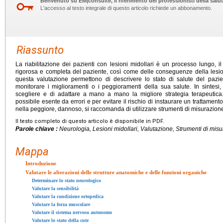
Benvenuto su EM|consulte, il riferimento dei professionisti della salut
L'accesso al testo integrale di questo articolo richiede un abbonamento.
Riassunto
La riabilitazione dei pazienti con lesioni midollari è un processo lungo, i
rigorosa e completa del paziente, così come delle conseguenze della lesione
questa valutazione permettono di descrivere lo stato di salute del pazien
monitorare i miglioramenti o i peggioramenti della sua salute. In sintesi
scegliere e di adattare a mano a mano la migliore strategia terapeutica.
possibile esente da errori e per evitare il rischio di instaurare un trattamento
nella peggiore, dannoso, si raccomanda di utilizzare strumenti di misurazione ca
Il testo completo di questo articolo è disponibile in PDF.
Parole chiave :
Neurologia, Lesioni midollari, Valutazione, Strumenti di mis
Mappa
Introduzione
Valutare le alterazioni delle strutture anatomiche e delle funzioni organiche
Determinare lo stato neurologico
Valutare la sensibilità
Valutare la condizione ortopedica
Valutare la forza muscolare
Valutare il sistema nervoso autonomo
Valutare lo stato della cute