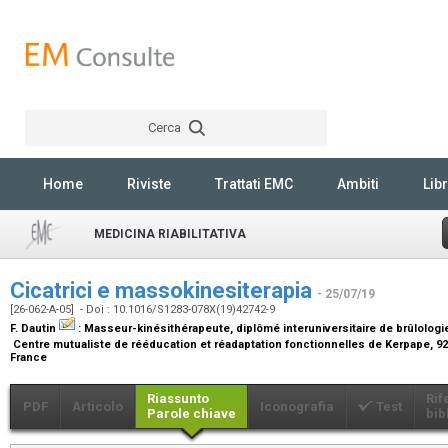
Cerca
Rechercher
Home
Riviste
Trattati EMC
Ambiti
Libr
MEDICINA RIABILITATIVA
Cicatrici e massokinesiterapia
- 25/07/19
[26-062-A-05] - Doi : 10.1016/S1283-078X(19)42742-9
F. Dautin
:
Masseur-kinésithérapeute, diplômé interuniversitaire de brûlologi
Centre mutualiste de rééducation et réadaptation fonctionnelles de Kerpape, 92
France
Riassunto
Rif
PDF
Articolo
Iconografia
Test
Parole chiave
bib