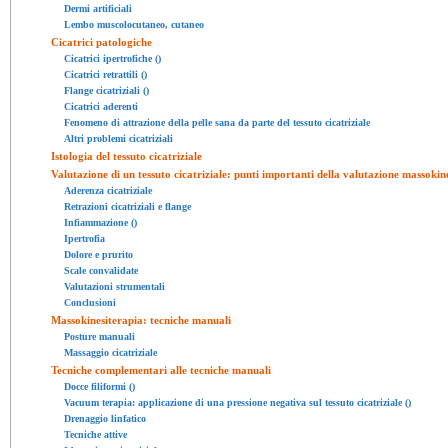
Dermi artificiali
Lembo muscolocutaneo, cutaneo
Cicatrici patologiche
Cicatrici ipertrofiche ()
Cicatrici retrattili ()
Flange cicatriziali ()
Cicatrici aderenti
Fenomeno di attrazione della pelle sana da parte del tessuto cicatriziale
Altri problemi cicatriziali
Istologia del tessuto cicatriziale
Valutazione di un tessuto cicatriziale: punti importanti della valutazione massokin
Aderenza cicatriziale
Retrazioni cicatriziali e flange
Infiammazione ()
Ipertrofia
Dolore e prurito
Scale convalidate
Valutazioni strumentali
Conclusioni
Massokinesiterapia: tecniche manuali
Posture manuali
Massaggio cicatriziale
Tecniche complementari alle tecniche manuali
Docce filiformi ()
Vacuum terapia: applicazione di una pressione negativa sul tessuto cicatriziale ()
Drenaggio linfatico
Tecniche attive