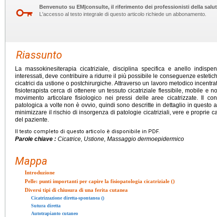
Benvenuto su EM|consulte, il riferimento dei professionisti della salut
L'accesso al testo integrale di questo articolo richiede un abbonamento.
Riassunto
La massokinesiterapia cicatriziale, disciplina specifica e anello indispen
interessati, deve contribuire a ridurre il più possibile le conseguenze estetich
cicatrici da ustione o postchirurgiche. Attraverso un lavoro metodico incentra
fisioterapista cerca di ottenere un tessuto cicatriziale flessibile, mobile e n
movimento articolare fisiologico nei pressi delle aree cicatrizzate. Il conf
patologica a volte non è ovvio, quindi sono descritte in dettaglio in questo 
minimizzare il rischio di insorgenza di patologie cicatriziali, vere e proprie c
del paziente.
Il testo completo di questo articolo è disponibile in PDF.
Parole chiave :
Cicatrice, Ustione, Massaggio dermoepidermico
Mappa
Introduzione
Pelle: punti importanti per capire la fisiopatologia cicatriziale ()
Diversi tipi di chiusura di una ferita cutanea
Cicatrizzazione diretta-spontanea ()
Sutura diretta
Autotrapianto cutaneo