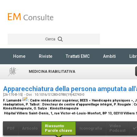
Cerca
Rechercher
Home
Riviste
Trattati EMC
Ambiti
Libr
MEDICINA RIABILITATIVA
Apparecchiatura della persona amputata all'
[26-170-B-15] - Doi : 10.1016/S1283-078X(19)42743-0
F. Lamandé
:
Cadre rééducateur supérieur, BEES « Handicapés physiques »
, 
réadaptation
, P. Talbot :
Directeur de centre d'appareillage intégré
, P. Rougale :
C
Kinésithérapeute
, O. Salze :
Kinésithérapeute
Hôpital Villiers Saint-Denis, 1, rue Victor-et-Louis-Monfort, BP 13, 02310 Villier
Riassunto
Video
PDF
Articolo
Iconografia
Parole chiave
Podcast