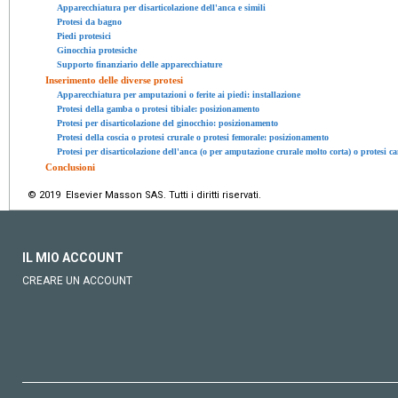
Apparecchiatura per disarticolazione dell'anca e simili
Protesi da bagno
Piedi protesici
Ginocchia protesiche
Supporto finanziario delle apparecchiature
Inserimento delle diverse protesi
Apparecchiatura per amputazioni o ferite ai piedi: installazione
Protesi della gamba o protesi tibiale: posizionamento
Protesi per disarticolazione del ginocchio: posizionamento
Protesi della coscia o protesi crurale o protesi femorale: posizionamento
Protesi per disarticolazione dell'anca (o per amputazione crurale molto corta) o protesi 
Conclusioni
© 2019 Elsevier Masson SAS. Tutti i diritti riservati.
IL MIO ACCOUNT
CREARE UN ACCOUNT