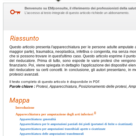
Benvenuto su EM|consulte, il riferimento dei professionisti della salut
L'accesso al testo integrale di questo articolo richiede un abbonamento.
Riassunto
Questo articolo presenta l'apparecchiatura per le persone adulte amputate agl
maggior parte), traumatica, neoplastica, infettiva o congenita, ma senza mo
che si possono trovare in quest'ultimo caso. Questo articolo esprime il punto di
del rieducatore. Prima di tutto, sono esposte le varie protesi che vengono
finanziario. Poi, viene spiegata in dettaglio l'applicazione dei dispositivi e
del rieducatore su certi concetti. In conclusione, gli autori presentano, in m
protesici avanzati.
Il testo completo di questo articolo è disponibile in PDF.
Parole chiave :
Protesi, Apparecchiatura, Posizionamento delle protesi, Ampu
Mappa
Introduzione
[
]
Apparecchiatura per amputazione degli arti inferiori
Apparecchiatura: generalità
Apparecchiatura per le amputazioni parziali dei piedi (portatori di ferite o cicatrizzati)
Apparecchiatura per amputazioni transtibiali aperte o cicatrizzate
Apparecchiatura delle amputazioni transfemorali