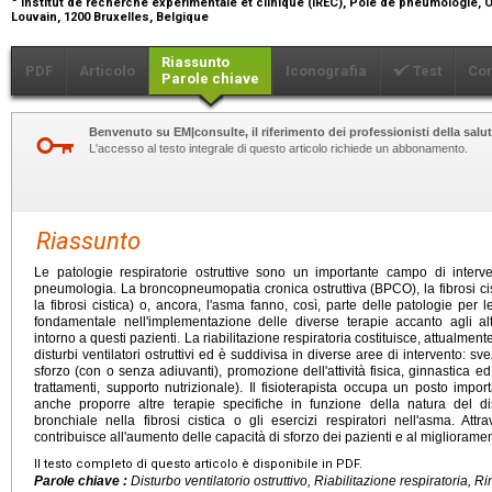
Institut de recherche expérimentale et clinique (IREC), Pôle de pneumologie, 
Louvain, 1200 Bruxelles, Belgique
Riassunto
PDF
Articolo
Iconografia
Test
Co
Parole chiave
Benvenuto su EM|consulte, il riferimento dei professionisti della salut
L'accesso al testo integrale di questo articolo richiede un abbonamento.
Riassunto
Le patologie respiratorie ostruttive sono un importante campo di interve
pneumologia. La broncopneumopatia cronica ostruttiva (BPCO), la fibrosi cist
la fibrosi cistica) o, ancora, l'asma fanno, così, parte delle patologie per l
fondamentale nell'implementazione delle diverse terapie accanto agli altr
intorno a questi pazienti. La riabilitazione respiratoria costituisce, attualment
disturbi ventilatori ostruttivi ed è suddivisa in diverse aree di intervento: s
sforzo (con o senza adiuvanti), promozione dell'attività fisica, ginnastica 
trattamenti, supporto nutrizionale). Il fisioterapista occupa un posto imp
anche proporre altre terapie specifiche in funzione della natura del di
bronchiale nella fibrosi cistica o gli esercizi respiratori nell'asma. Attrav
contribuisce all'aumento delle capacità di sforzo dei pazienti e al migliorament
Il testo completo di questo articolo è disponibile in PDF.
Parole chiave :
Disturbo ventilatorio ostruttivo, Riabilitazione respiratoria, R