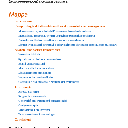
Broncopneumopatia cronica ostruttiva
Mappa
Introduzione
Fisiopatologia dei disturbi ventilatori ostruttivi e sue conseguenze
Meccanismi responsabili dell'ostruzione bronchiale intrinseca
Meccanismo responsabile dell'ostruzione bronchiale estrinseca
Disturbi ventilatori ostruttivi e meccanica ventilatoria
Disturbi ventilatori ostruttivi e coinvolgimento sistemico: conseguenze muscolari
Bilancio diagnostico fisioterapico
Intervista iniziale
Specificità del bilancio respiratorio
Esami complementari
Misura della forza muscolare
Disadattamento funzionale
Impatto sulla qualità di vita
Controllo della malattia e gestione dei trattamenti
Trattamenti
Arresto del fumo
Supporto nutrizionale
Generalità sui trattamenti farmacologici
Ossigenoterapia
Ventilazione non invasiva
Trattamenti non farmacologici
Conclusioni