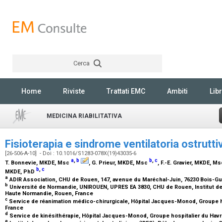
Cerca
Rechercher
Home
Riviste
Trattati EMC
Ambiti
Libr
MEDICINA RIABILITATIVA
Fisioterapia e sindrome ventilatoria ostruttiv
[26-506-A-10] - Doi : 10.1016/S1283-078X(19)43035-6
a
,
b
b
,
c
T. Bonnevie,
MKDE, Msc
, G. Prieur,
MKDE, Msc
, F.-E. Gravier,
MKDE, Ms
b
,
c
MKDE, PhD
a
ADIR Association, CHU de Rouen, 147, avenue du Maréchal-Juin, 76230 Bois-Gu
b
Université de Normandie, UNIROUEN, UPRES EA 3830, CHU de Rouen, Institut de
Haute Normandie, Rouen, France
c
Service de réanimation médico-chirurgicale, Hôpital Jacques-Monod, Groupe hos
France
d
Service de kinésithérapie, Hôpital Jacques-Monod, Groupe hospitalier du Havre
e