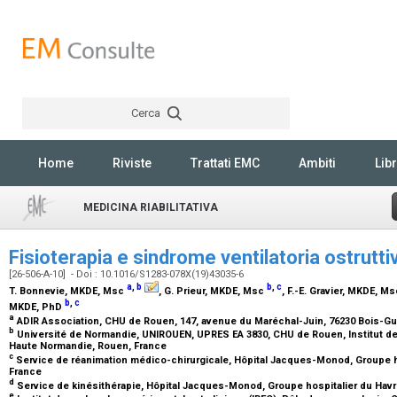
Cerca
Rechercher
Home
Riviste
Trattati EMC
Ambiti
Libr
MEDICINA RIABILITATIVA
Fisioterapia e sindrome ventilatoria ostruttiv
[26-506-A-10] - Doi : 10.1016/S1283-078X(19)43035-6
a
,
b
b
,
c
T. Bonnevie,
MKDE, Msc
, G. Prieur,
MKDE, Msc
, F.-E. Gravier,
MKDE, Ms
b
,
c
MKDE, PhD
a
ADIR Association, CHU de Rouen, 147, avenue du Maréchal-Juin, 76230 Bois-Gu
b
Université de Normandie, UNIROUEN, UPRES EA 3830, CHU de Rouen, Institut de
Haute Normandie, Rouen, France
c
Service de réanimation médico-chirurgicale, Hôpital Jacques-Monod, Groupe hos
France
d
Service de kinésithérapie, Hôpital Jacques-Monod, Groupe hospitalier du Havre
e