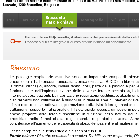
Institut de recherche expérimentale et clinique (IREC), Pôle de pneumologie, 
Louvain, 1200 Bruxelles, Belgique
Riassunto
PDF
Articolo
Iconografia
Test
Co
Parole chiave
Benvenuto su EM|consulte, il riferimento dei professionisti della salut
L'accesso al testo integrale di questo articolo richiede un abbonamento.
Riassunto
Le patologie respiratorie ostruttive sono un importante campo di interve
pneumologia. La broncopneumopatia cronica ostruttiva (BPCO), la fibrosi cist
la fibrosi cistica) o, ancora, l'asma fanno, così, parte delle patologie per l
fondamentale nell'implementazione delle diverse terapie accanto agli altr
intorno a questi pazienti. La riabilitazione respiratoria costituisce, attualment
disturbi ventilatori ostruttivi ed è suddivisa in diverse aree di intervento: s
sforzo (con o senza adiuvanti), promozione dell'attività fisica, ginnastica 
trattamenti, supporto nutrizionale). Il fisioterapista occupa un posto imp
anche proporre altre terapie specifiche in funzione della natura del di
bronchiale nella fibrosi cistica o gli esercizi respiratori nell'asma. Attrav
contribuisce all'aumento delle capacità di sforzo dei pazienti e al migliorament
Il testo completo di questo articolo è disponibile in PDF.
Parole chiave :
Disturbo ventilatorio ostruttivo, Riabilitazione respiratoria, R