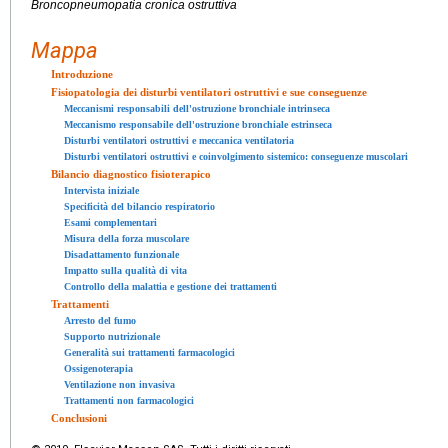
Broncopneumopatia cronica ostruttiva
Mappa
Introduzione
Fisiopatologia dei disturbi ventilatori ostruttivi e sue conseguenze
Meccanismi responsabili dell'ostruzione bronchiale intrinseca
Meccanismo responsabile dell'ostruzione bronchiale estrinseca
Disturbi ventilatori ostruttivi e meccanica ventilatoria
Disturbi ventilatori ostruttivi e coinvolgimento sistemico: conseguenze muscolari
Bilancio diagnostico fisioterapico
Intervista iniziale
Specificità del bilancio respiratorio
Esami complementari
Misura della forza muscolare
Disadattamento funzionale
Impatto sulla qualità di vita
Controllo della malattia e gestione dei trattamenti
Trattamenti
Arresto del fumo
Supporto nutrizionale
Generalità sui trattamenti farmacologici
Ossigenoterapia
Ventilazione non invasiva
Trattamenti non farmacologici
Conclusioni