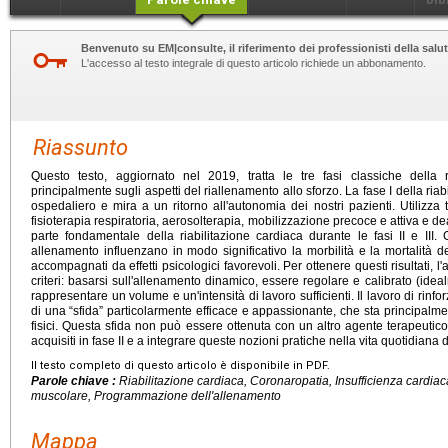
Benvenuto su EM|consulte, il riferimento dei professionisti della salut
L'accesso al testo integrale di questo articolo richiede un abbonamento.
Riassunto
Questo testo, aggiornato nel 2019, tratta le tre fasi classiche della r
principalmente sugli aspetti del riallenamento allo sforzo. La fase I della riab
ospedaliero e mira a un ritorno all'autonomia dei nostri pazienti. Utilizza 
fisioterapia respiratoria, aerosolterapia, mobilizzazione precoce e attiva e 
parte fondamentale della riabilitazione cardiaca durante le fasi II e III. Gl
allenamento influenzano in modo significativo la morbilità e la mortalità dei 
accompagnati da effetti psicologici favorevoli. Per ottenere questi risultati,
criteri: basarsi sull'allenamento dinamico, essere regolare e calibrato (id
rappresentare un volume e un'intensità di lavoro sufficienti. Il lavoro di rin
di una “sfida” particolarmente efficace e appassionante, che sta principalmente
fisici. Questa sfida non può essere ottenuta con un altro agente terapeutico
acquisiti in fase II e a integrare queste nozioni pratiche nella vita quotidiana d
Il testo completo di questo articolo è disponibile in PDF.
Parole chiave :
Riabilitazione cardiaca, Coronaropatia, Insufficienza cardia
muscolare, Programmazione dell'allenamento
Mappa