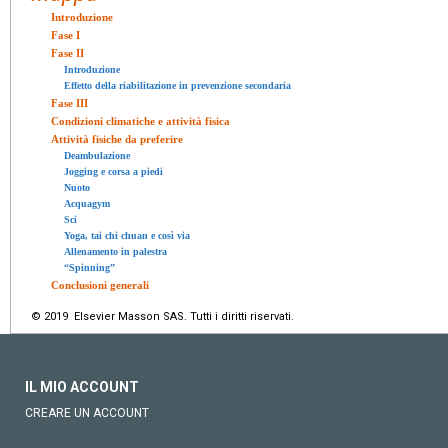
Introduzione
Fase I
Fase II
Introduzione
Effetto della riabilitazione in prevenzione secondaria
Fase III
Condizioni climatiche e attività fisica
Attività fisiche da preferire
Deambulazione
Jogging e corsa a piedi
Nuoto
Acquagym
Sci
Yoga, tai chi chuan e così via
Allenamento in palestra
“Spinning”
Conclusioni generali
© 2019 Elsevier Masson SAS. Tutti i diritti riservati.
IL MIO ACCOUNT
CREARE UN ACCOUNT