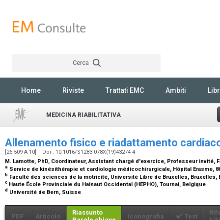
Cerca
Rechercher
Home
Riviste
Trattati EMC
Ambiti
Libr
MEDICINA RIABILITATIVA
Allenamento fisico e riadattamento cardiac
[26-509-A-10] - Doi : 10.1016/S1283-078X(19)43274-4
M. Lamotte,
PhD, Coordinateur, Assistant chargé d'exercice, Professeur invité,
a
Service de kinésithérapie et cardiologie médicochirurgicale, Hôpital Erasme, 8
b
Faculté des sciences de la motricité, Université Libre de Bruxelles, Bruxelles,
c
Haute École Provinciale du Hainaut Occidental (HEPHO), Tournai, Belgique
d
Université de Bern, Suisse
Riassunto
Rif
PDF
Articolo
Iconografia
Test
Parole chiave
bib