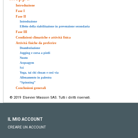
Introduzione
Fase I
Fase II
Introduzione
Effetto della riabilitazione in prevenzione secondaria
Fase III
Condizioni climatiche e attività fisica
Attività fisiche da preferire
Deambulazione
Jogging e corsa a piedi
Nuoto
Acquagym
Sci
Yoga, tai chi chuan e così via
Allenamento in palestra
“Spinning”
Conclusioni generali
© 2019 Elsevier Masson SAS. Tutti i diritti riservati.
IL MIO ACCOUNT
CREARE UN ACCOUNT