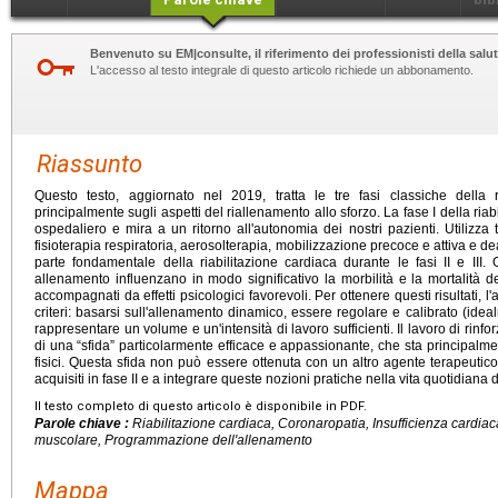
Benvenuto su EM|consulte, il riferimento dei professionisti della salut
L'accesso al testo integrale di questo articolo richiede un abbonamento.
Riassunto
Questo testo, aggiornato nel 2019, tratta le tre fasi classiche della r
principalmente sugli aspetti del riallenamento allo sforzo. La fase I della riab
ospedaliero e mira a un ritorno all'autonomia dei nostri pazienti. Utilizza 
fisioterapia respiratoria, aerosolterapia, mobilizzazione precoce e attiva e 
parte fondamentale della riabilitazione cardiaca durante le fasi II e III. Gl
allenamento influenzano in modo significativo la morbilità e la mortalità dei 
accompagnati da effetti psicologici favorevoli. Per ottenere questi risultati,
criteri: basarsi sull'allenamento dinamico, essere regolare e calibrato (id
rappresentare un volume e un'intensità di lavoro sufficienti. Il lavoro di rin
di una “sfida” particolarmente efficace e appassionante, che sta principalmente
fisici. Questa sfida non può essere ottenuta con un altro agente terapeutico
acquisiti in fase II e a integrare queste nozioni pratiche nella vita quotidiana d
Il testo completo di questo articolo è disponibile in PDF.
Parole chiave :
Riabilitazione cardiaca, Coronaropatia, Insufficienza cardia
muscolare, Programmazione dell'allenamento
Mappa