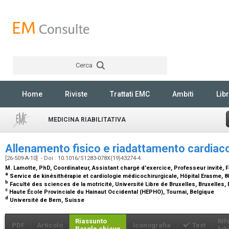
Cerca
Rechercher
Home
Riviste
Trattati EMC
Ambiti
Libr
MEDICINA RIABILITATIVA
Allenamento fisico e riadattamento cardiac
[26-509-A-10] - Doi : 10.1016/S1283-078X(19)43274-4
M. Lamotte,
PhD, Coordinateur, Assistant chargé d'exercice, Professeur invité,
a
Service de kinésithérapie et cardiologie médicochirurgicale, Hôpital Erasme, 8
b
Faculté des sciences de la motricité, Université Libre de Bruxelles, Bruxelles,
c
Haute École Provinciale du Hainaut Occidental (HEPHO), Tournai, Belgique
d
Université de Bern, Suisse
Riassunto
Rif
PDF
Articolo
Iconografia
Test
Parole chiave
bib