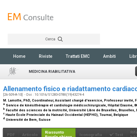
Cerca
Rechercher
Home
Riviste
Trattati EMC
Ambiti
Libr
MEDICINA RIABILITATIVA
Allenamento fisico e riadattamento cardiac
[26-509-A-10] - Doi : 10.1016/S1283-078X(19)43274-4
M. Lamotte,
PhD, Coordinateur, Assistant chargé d'exercice, Professeur invité,
a
Service de kinésithérapie et cardiologie médicochirurgicale, Hôpital Erasme, 8
b
Faculté des sciences de la motricité, Université Libre de Bruxelles, Bruxelles,
c
Haute École Provinciale du Hainaut Occidental (HEPHO), Tournai, Belgique
d
Université de Bern, Suisse
Riassunto
Rif
PDF
Articolo
Iconografia
Test
Parole chiave
bib