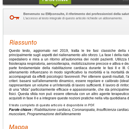
Benvenuto su EM|consulte, il riferimento dei professionisti della salut
L'accesso al testo integrale di questo articolo richiede un abbonamento.
Riassunto
Questo testo, aggiornato nel 2019, tratta le tre fasi classiche della r
principalmente sugli aspetti del riallenamento allo sforzo. La fase I della riab
ospedaliero e mira a un ritorno all'autonomia dei nostri pazienti. Utilizza 
fisioterapia respiratoria, aerosolterapia, mobilizzazione precoce e attiva e 
parte fondamentale della riabilitazione cardiaca durante le fasi II e III. Gl
allenamento influenzano in modo significativo la morbilità e la mortalità dei 
accompagnati da effetti psicologici favorevoli. Per ottenere questi risultati,
criteri: basarsi sull'allenamento dinamico, essere regolare e calibrato (id
rappresentare un volume e un'intensità di lavoro sufficienti. Il lavoro di rin
di una “sfida” particolarmente efficace e appassionante, che sta principalmente
fisici. Questa sfida non può essere ottenuta con un altro agente terapeutico
acquisiti in fase II e a integrare queste nozioni pratiche nella vita quotidiana d
Il testo completo di questo articolo è disponibile in PDF.
Parole chiave :
Riabilitazione cardiaca, Coronaropatia, Insufficienza cardia
muscolare, Programmazione dell'allenamento
Mappa