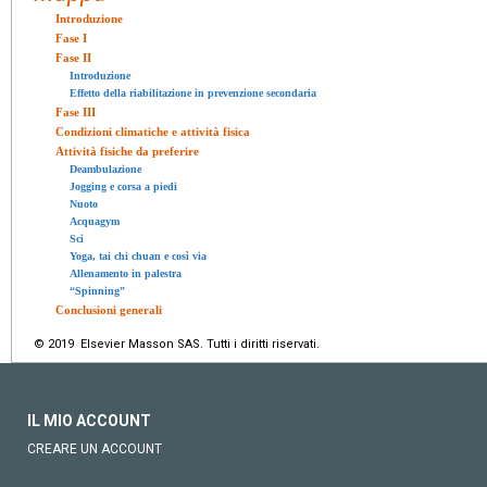
Introduzione
Fase I
Fase II
Introduzione
Effetto della riabilitazione in prevenzione secondaria
Fase III
Condizioni climatiche e attività fisica
Attività fisiche da preferire
Deambulazione
Jogging e corsa a piedi
Nuoto
Acquagym
Sci
Yoga, tai chi chuan e così via
Allenamento in palestra
“Spinning”
Conclusioni generali
© 2019 Elsevier Masson SAS. Tutti i diritti riservati.
IL MIO ACCOUNT
CREARE UN ACCOUNT