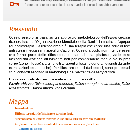
Benvenuto su EM|consulte, il riferimento dei professionisti della salut
L'accesso al testo integrale di questo articolo richiede un abbonamento.
Riassunto
Questo articolo si basa su un approccio metodologico dell'
evidence-bas
riconosciute dall'Organizzazione Mondiale della Sanità in merito all'agopun
l'auricoloterapia. La riflessoterapia è una terapia che copre una serie di t
agli stessi meccanismi specifici d'azione. Questo articolo non intende essere 
che fanno parte delle riflessoterapie manuali, ma, piuttosto, vuole esse
meccanismi d'azione attualmente noti per comprendere meglio sia la presenz
corpo (zone riflesse) sia gli effetti terapeutici locali e generali ottenuti duran
(stimolazioni terapeutiche). Per illustrare questi dati teorici, sono presentati, 
studi condotti secondo la metodologia dell'
evidence-based practice.
Il testo completo di questo articolo è disponibile in PDF.
Parole chiave :
Riflessoterapia manuale, Riflessoterapie metameriche, Rifles
Riflessologia, Dolore riferito, Zona-terapia
Mappa
Introduzione
Riflessoterapia, definizione e terminologia
Meccanismo di effetto riferito e uso nella riflessoterapia manuale
Organizzazione funzionale del sistema nervoso e segni riferiti
Concetto di riflesso