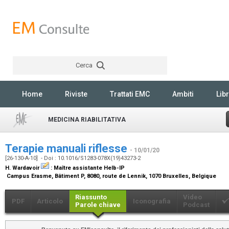
Cerca
Rechercher
Home
Riviste
Trattati EMC
Ambiti
Libr
MEDICINA RIABILITATIVA
Terapie manuali riflesse
- 10/01/20
[26-130-A-10] - Doi : 10.1016/S1283-078X(19)43273-2
H. Wardavoir
:
Maître assistante Helb-IP
Campus Erasme, Bâtiment P, 8080, route de Lennik, 1070 Bruxelles, Belgique
Riassunto
Video
PDF
Articolo
Iconografia
Parole chiave
Podcast