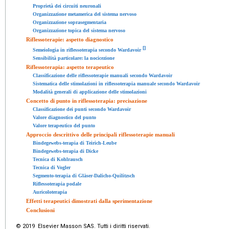
Proprietà dei circuiti neuronali
Organizzazione metamerica del sistema nervoso
Organizzazione soprasegmentaria
Organizzazione topica del sistema nervoso
Riflessoterapie: aspetto diagnostico
[
]
Semeiologia in riflessoterapia secondo Wardavoir
Sensibilità particolare: la nocicezione
Riflessoterapia: aspetto terapeutico
Classificazione delle riflessoterapie manuali secondo Wardavoir
Sistematica delle stimolazioni in riflessoterapia manuale secondo Wardavoir
Modalità generali di applicazione delle stimolazioni
Concetto di punto in riflessoterapia: precisazione
Classificazione dei punti secondo Wardavoir
Valore diagnostico del punto
Valore terapeutico del punto
Approccio descrittivo delle principali riflessoterapie manuali
Bindegewebs-terapia di Teirich-Leube
Bindegewebs-terapia di Dicke
Tecnica di Kohlrausch
Tecnica di Vogler
Segmento-terapia di Gläser-Dalicho-Quilitzsch
Riflessoterapia podale
Auricoloterapia
Effetti terapeutici dimostrati dalla sperimentazione
Conclusioni
© 2019 Elsevier Masson SAS. Tutti i diritti riservati.