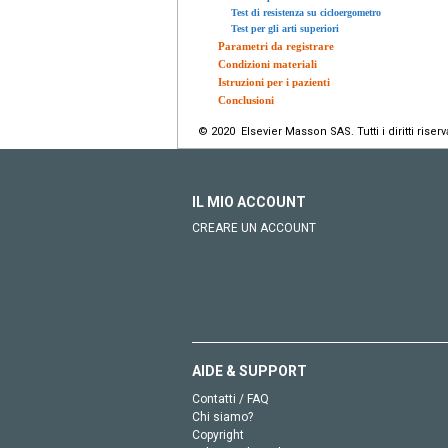
Test di resistenza su cicloergometro
Test per gli arti superiori
Parametri da registrare
Condizioni materiali
Istruzioni per i pazienti
Conclusioni
© 2020 Elsevier Masson SAS. Tutti i diritti riserva
IL MIO ACCOUNT
CREARE UN ACCOUNT
AIDE & SUPPORT
Contatti / FAQ
Chi siamo?
Copyright