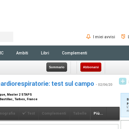
I miei avvisi
Rechercher
MC
Ambiti
Libri
Complementi
Sommario
Abbonarsi
cardiorespiratorie: test sul campo
- 02/06/20
ique, Master 2 STAPS
astillac, Tarbes, France
B
p
L
r
nografia
Test
Complementi
Tabelle
Più...