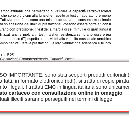
campo affidabili che permettano di valutare le capacità cardiovascolari
 che sono più vicini alla funzione rispetto ai test di laboratorio e meno
re. Tuttavia, non forniscono una misura accurata del consumo massimale
na spiegazione dei limiti di prestazione. Possono essere correlati con il
rlo con precisione. Il test della marcia di sei minuti è di gran lunga il
lizzati anche molti altri test. I test di resistenza sembrano essere più
to terapeutico (IT) rispetto ai test vicini alla velocità massimale aerobica
campo per valutare le prestazioni, la loro validazione scientifica e le loro
le in PDF.
Prestazioni, Cardiorespiratoria, Capacità fisiche
ISO IMPORTANTE:
sono stati scoperti prodotti editorial
affatti, in formato elettronico (pdf): si tratta di copie pirata
nto illegali. I trattati EMC in lingua italiana sono unicame
ato cartaceo con consultazione online in omaggio
uali illeciti saranno perseguiti nei termini di legge