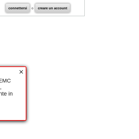
connettersi
o
creare un account
i EMC
,
nte in