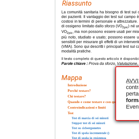
Riassunto
La comunità sanitaria ha bisogno di test sul 
dei pazienti. Il vantaggio dei test sul campo è
costosi in termini di personale e attrezzatu
di ossigeno limitato dallo sforzo (VO
) né u
2pic
VO
, ma non possono essere usati per misura
2pic
più noto, studiato e usato; possono essere uti
sensibili per misurare gli effetti di un interven
(VMA). Sono qui descritti i principali test sul 
modalità pratiche.
Il testo completo di questo articolo è disponibi
Parole chiave :
Prova da sforzo, Valutazione, 
Mappa
AVV
Introduzione
contr
Perché testare?
perta
Chi testare?
form
Quando e come testare e con quali indicatori?
Event
Controindicazioni e limiti
Test
Test di marcia di sei minuti
Stepper test di sei minuti
Test su cicloergometro
Test di spola incrementale ()
Test di spola in resistenza