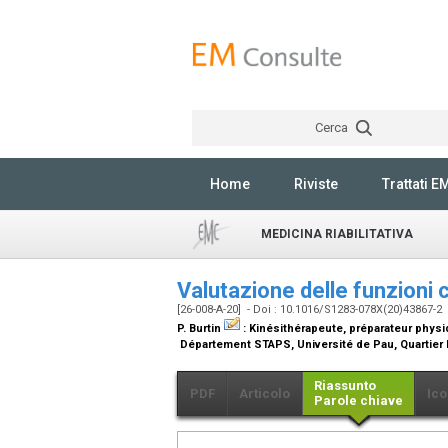
Cerca
Home
Riviste
Trattati E
MEDICINA RIABILITATIVA
Valutazione delle funzioni 
[26-008-A-20] - Doi : 10.1016/S1283-078X(20)43867-2
P. Burtin
:
Kinésithérapeute, préparateur phys
Département STAPS, Université de Pau, Quartier B
Riassunto
PDF
Articolo
Ico
Parole chiave