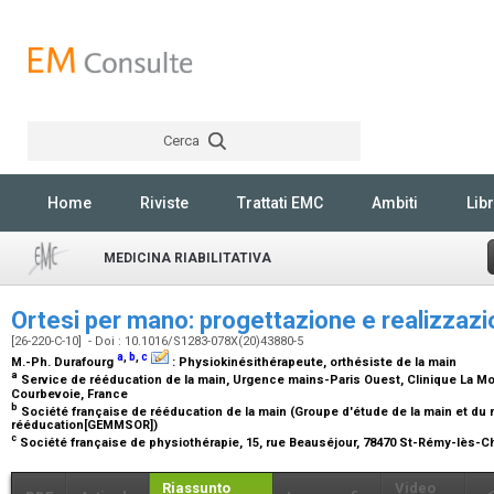
Cerca
Rechercher
Home
Riviste
Trattati EMC
Ambiti
Libr
MEDICINA RIABILITATIVA
Ortesi per mano: progettazione e realizzazi
[26-220-C-10] - Doi : 10.1016/S1283-078X(20)43880-5
a
,
b
,
c
M.-Ph. Durafourg
:
Physiokinésithérapeute, orthésiste de la main
a
Service de rééducation de la main, Urgence mains-Paris Ouest, Clinique La Mo
Courbevoie, France
b
Société française de rééducation de la main (Groupe d'étude de la main et du
rééducation[GEMMSOR])
c
Société française de physiothérapie, 15, rue Beauséjour, 78470 St-Rémy-lès-
Riassunto
Video