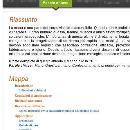
PDF
Articolo
Iconografia
Parole chiave
Podcast
Riassunto
La mano è una parte del corpo visibile e accessibile. Quando non è protett
vulnerabile. Il gran numero di ossa, tendini, muscoli e articolazioni moltiplic
soluzioni terapeutiche. L'importanza di queste ultime è direttamente legata a
collegati con la progettazione di un ritorno più rapido alla mobilità, sen
devono soddisfare requisiti che associano correzione, efficacia, protezione,
fabbricazione e igiene. Questo articolo riassume diversi decenni di espe
misura, la cui applicazione richiede una gestione chirurgica, medica e fisiote
Il testo completo di questo articolo è disponibile in PDF.
Parole chiave :
Mano, Ortesi per mano, Confezionamento di ortesi per mano, 
Mappa
Introduzione
Indicazioni e obiettivi
Condizioni di applicazione
Richiami anatomici
Descrizione dell'ortesi
Reperi anatomici per la realizzazione pratica del modulo di base
Applicazione
Preliminare
Modulo di base
Appendici