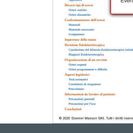
Event
Diversi tipi di ortesi
Ortesi statiche
Ortesi dinamiche
Confezionamento dell'ortesi
Materiali
Materiale necessario
Svolgimento
Impotenze della mano
Decisione fisiokinesiterapica
Conclusione del bilancio fisiokinesiterapico inizia
Diagnosi fisiokinesiterapica
Organizzazione di un servizio
Ortesi urgenti
Ortesi programmate o differite
Aspetti legislativi
Testi normativi
Condizioni di erogazione
Prescrizione
Informazioni da fornire al paziente
Precauzioni generali
Precauzioni per l'uso
Conclusioni
© 2020 Elsevier Masson SAS. Tutti i diritti riserva