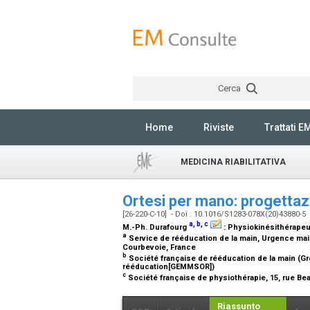
Cerca
Home
Riviste
Trattati E
MEDICINA RIABILITATIVA
Ortesi per mano: progettaz
[26-220-C-10] - Doi : 10.1016/S1283-078X(20)43880-5
a
,
b
,
c
M.-Ph. Durafourg
:
Physiokinésithérapeut
a
Service de rééducation de la main, Urgence main
Courbevoie, France
b
Société française de rééducation de la main (G
rééducation[GEMMSOR])
c
Société française de physiothérapie, 15, rue B
Riassunto