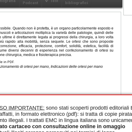
nografia
Test
Podcast
bibliografici
essibile. Quando non è protetta, è un organo particolarmente esposto e
uscoli e articolazioni moltiplica la varietà delle patologie, quindi delle
 ultime è direttamente legata ai progressi della chirurgia, a loro volta
 più rapido alla mobilità, senza sequele. Le ortesi che sono proposte
ezione, efficacia, protezione, comfort, solidità, estetica, facilità di
ssume diversi decenni di esperienza nel confezionamento di ortesi su
ne chirurgica, medica e fisioterapica precisa.
le in PDF.
ionamento di ortesi per mano, Indicazioni delle ortesi per mano
ISO IMPORTANTE:
sono stati scoperti prodotti editorial
modulo di base
affatti, in formato elettronico (pdf): si tratta di copie pirata
nto illegali. I trattati EMC in lingua italiana sono unicame
ato cartaceo con consultazione online in omaggio