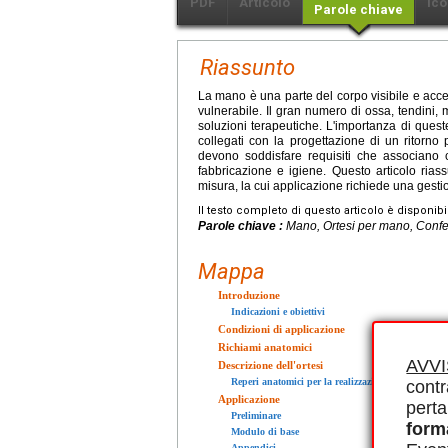
PDF
Articolo
Ico
Parole chiave
Riassunto
La mano è una parte del corpo visibile e acc
vulnerabile. Il gran numero di ossa, tendini, m
soluzioni terapeutiche. L'importanza di queste
collegati con la progettazione di un ritorno
devono soddisfare requisiti che associano corr
fabbricazione e igiene. Questo articolo ria
misura, la cui applicazione richiede una gestio
Il testo completo di questo articolo è disponibi
Parole chiave :
Mano, Ortesi per mano, Confez
Mappa
Introduzione
Indicazioni e obiettivi
Condizioni di applicazione
Richiami anatomici
AVV
Descrizione dell'ortesi
Reperi anatomici per la realizzazione pratica del 
contr
Applicazione
perta
Preliminare
form
Modulo di base
Appendici