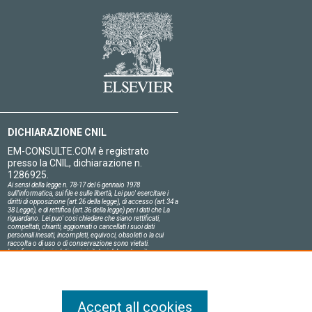
DICHIARAZIONE CNIL
EM-CONSULTE.COM è registrato
presso la CNIL, dichiarazione n.
1286925.
Ai sensi della legge n. 78-17 del 6 gennaio 1978
sull'informatica, sui file e sulle libertà, Lei puo' esercitare i
diritti di opposizione (art.26 della legge), di accesso (art.34 a
38 Legge), e di rettifica (art.36 della legge) per i dati che La
riguardano. Lei puo' cosi chiedere che siano rettificati,
compeltati, chiariti, aggiornati o cancellati i suoi dati
personali inesati, incompleti, equivoci, obsoleti o la cui
raccolta o di uso o di conservazione sono vietati.
Le informazioni relative ai visitatori del nostro sito,
compresa la loro identità, sono confidenziali.
Il responsabile del sito si impegna sull'onore a rispettare le
condizioni legali di confidenzialità applicabili in Francia e a
non divulgare tali informazioni a terzi.
Accept all cookies