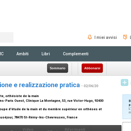
I miei avvisi
Rechercher
MC
Ambiti
Libri
Complementi
Sommario
Abbonarsi
ione e realizzazione pratica
- 02/06/20
e, orthésiste de la main
s-Paris Ouest, Clinique La Montagne, 53, rue Victor-Hugo, 92400
B
p
L
roupe d'étude de la main et du membre supérieur en orthèses et
r
eauséjour, 78470 St-Rémy-lès-Chevreuses, France
Video
Riferimenti