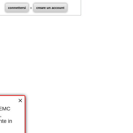
connettersi
o
creare un account
i EMC
,
nte in