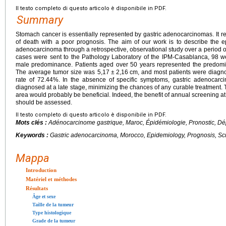
Il testo completo di questo articolo è disponibile in PDF.
Summary
Stomach cancer is essentially represented by gastric adenocarcinomas. It r
of death with a poor prognosis. The aim of our work is to describe the epi
adenocarcinoma through a retrospective, observational study over a period 
cases were sent to the Pathology Laboratory of the IPM-Casablanca, 98 we
male predominance. Patients aged over 50 years represented the predom
The average tumor size was 5,17
±
2,16
cm, and most patients were diagn
rate of 72.44%. In the absence of specific symptoms, gastric adenocarcin
diagnosed at a late stage, minimizing the chances of any curable treatment. 
area would probably be beneficial. Indeed, the benefit of annual screening 
should be assessed.
Il testo completo di questo articolo è disponibile in PDF.
Mots clés :
Adénocarcinome gastrique, Maroc, Épidémiologie, Pronostic, Dé
Keywords :
Gastric adenocarcinoma, Morocco, Epidemiology, Prognosis, Sc
Mappa
Introduction
Matériel et méthodes
Résultats
Âge et sexe
Taille de la tumeur
Type histologique
Grade de la tumeur