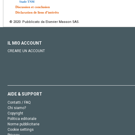
Stade TNM
Discussion et conclusion
Déclaration de liens d’intérêts
© 2020 Pubblicato da Elsevier Masson SAS.
IL MIO ACCOUNT
CREARE UN ACCOUNT
AIDE & SUPPORT
Contatti / FAQ
Chi siamo?
Copyright
Politica editoriale
Norme pubblicitarie
Cookie settings