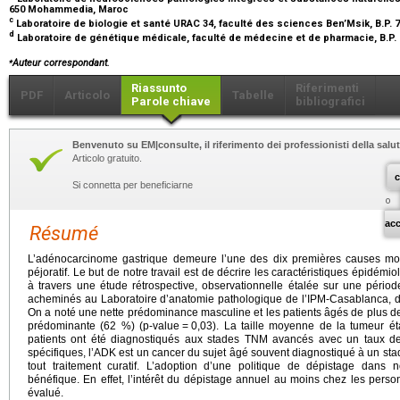
650 Mohammedia, Maroc
c
Laboratoire de biologie et santé URAC 34, faculté des sciences Ben’Msik, B.P.
d
Laboratoire de génétique médicale, faculté de médecine et de pharmacie, B.P
⁎
Auteur correspondant.
Riassunto
Riferimenti
PDF
Articolo
Tabelle
Parole chiave
bibliografici
Benvenuto su EM|consulte, il riferimento dei professionisti della salut
Articolo gratuito.
c
Si connetta per beneficiarne
o
ac
Résumé
L’adénocarcinome gastrique demeure l’une des dix premières causes mon
péjoratif. Le but de notre travail est de décrire les caractéristiques épidé
à travers une étude rétrospective, observationnelle étalée sur une périod
acheminés au Laboratoire d’anatomie pathologique de l’IPM-Casablanca, do
On a noté une nette prédominance masculine et les patients âgés de plus de
prédominante (62 %) (p-value
=
0,03). La taille moyenne de la tumeur ét
patients ont été diagnostiqués aux stades TNM avancés avec un taux
spécifiques, l’ADK est un cancer du sujet âgé souvent diagnostiqué à un stad
tout traitement curatif. L’adoption d’une politique de dépistage dans 
bénéfique. En effet, l’intérêt du dépistage annuel au moins chez les pers
évalué.