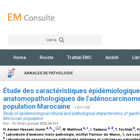
Cerca
Rechercher
Home
Riviste
Trattati EMC
Ambiti
Libr
ANNALES DE PATHOLOGIE
Étude des caractéristiques épidémiologiques
anatomopathologiques de l’adénocarcinome
population Marocaine
- 12/11/20
Study of epidemiological clinical and pathological characteristics of gast
Moroccan population
Doi : 10.1016/j.annpat.2020.04.014
a
,
b
,
a
,
c
a
,
d
b
H. Amrani Hassani Joutei
⁎
, W. Mahfoud
, I. Sadaoui
, T. Fechtali
, 
a
Laboratoire d’anatomo-histo-pathologie, institut Pasteur-du-Maroc, 1, rue Lou
b
Laboratoire de neurosciences pathologies intégrées et substances naturelles,