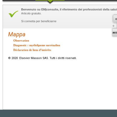
Benvenuto su EM|consulte, il riferimento dei professionisti della salut
Articolo gratuito.
c
Si connetta per beneficiarne
o
ac
Mappa
Observation
Diagnostic : myélolipome surrénalien
Déclaration de liens d’intérêts
© 2020 Elsevier Masson SAS. Tutti i diritti riservati.