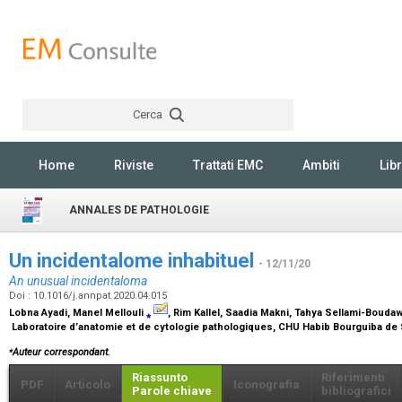
Cerca
Rechercher
Home
Riviste
Trattati EMC
Ambiti
Libr
ANNALES DE PATHOLOGIE
Un incidentalome inhabituel
- 12/11/20
An unusual incidentaloma
Doi : 10.1016/j.annpat.2020.04.015
Lobna Ayadi, Manel Mellouli
⁎
, Rim Kallel, Saadia Makni, Tahya Sellami-Bouda
Laboratoire d’anatomie et de cytologie pathologiques, CHU Habib Bourguiba de Sf
⁎
Auteur correspondant.
Riassunto
Riferimenti
PDF
Articolo
Iconografia
Parole chiave
bibliografici