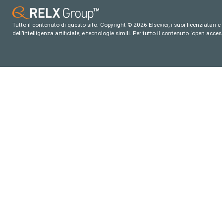
Tutto il contenuto di questo sito: Copyright © 2026 Elsevier, i suoi licenziatari e c
dell’intelligenza artificiale, e tecnologie simili. Per tutto il contenuto ‘open ac