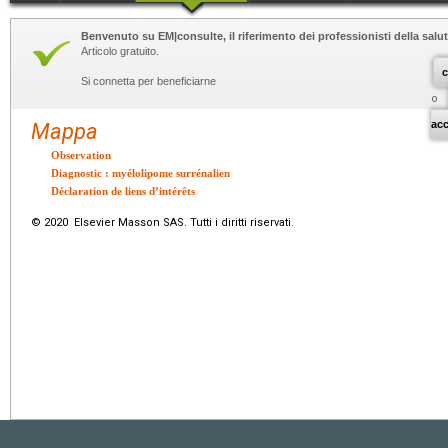
Benvenuto su EM|consulte, il riferimento dei professionisti della salut
Articolo gratuito.
c
Si connetta per beneficiarne
o
ac
Mappa
Observation
Diagnostic : myélolipome surrénalien
Déclaration de liens d’intérêts
© 2020 Elsevier Masson SAS. Tutti i diritti riservati.