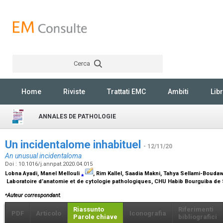
Cerca
Rechercher
Home
Riviste
Trattati EMC
Ambiti
Libr
ANNALES DE PATHOLOGIE
Un incidentalome inhabituel
- 12/11/20
An unusual incidentaloma
Doi : 10.1016/j.annpat.2020.04.015
Lobna Ayadi, Manel Mellouli
⁎
, Rim Kallel, Saadia Makni, Tahya Sellami-Bouda
Laboratoire d’anatomie et de cytologie pathologiques, CHU Habib Bourguiba de Sf
⁎
Auteur correspondant.
Riassunto
Riferimenti
PDF
Articolo
Iconografia
Parole chiave
bibliografici