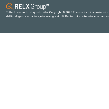
Tutto il contenuto di questo sito: Copyright © 2026 Elsevier, i suoi licenziatari e c
dell’intelligenza artificiale, e tecnologie simili. Per tutto il contenuto ‘open ac