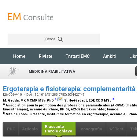
Cerca
Rechercher
Home
Riviste
Trattati EMC
Ambiti
Libr
MEDICINA RIABILITATIVA
Ergoterapia e fisioterapia: complementarità 
[26-006-A-10] - Doi : 10.1016/S1283-078X(20)44274-9
a
b
M. Gedda,
MK MCMK MSc PhD
, S. Heddebaut,
EDE CDS MSc
a
Association pour la promotion des professions paramédicales (A-3PM) (Institu
kinésithérapie), avenue du Phare, BP 62, 62602 Berck-sur-Mer, France
b
Site de Loos-Eurasanté, Institut de formation en ergothérapie, avenue du Phar
Riassunto
PDF
Articolo
Iconografia
Test
Tab
Parole chiave