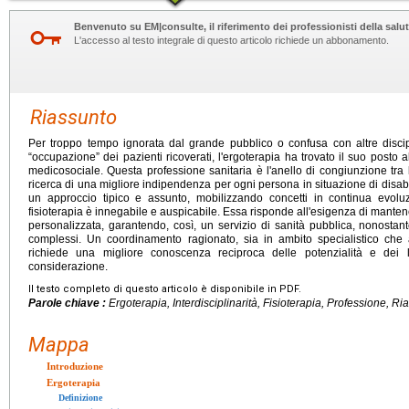
Benvenuto su EM|consulte, il riferimento dei professionisti della salut
L'accesso al testo integrale di questo articolo richiede un abbonamento.
Riassunto
Per troppo tempo ignorata dal grande pubblico o confusa con altre discip
“occupazione” dei pazienti ricoverati, l'ergoterapia ha trovato il suo posto a
medicosociale. Questa professione sanitaria è l'anello di congiunzione tra l
ricerca di una migliore indipendenza per ogni persona in situazione di disabili
un approccio tipico e assunto, mobilizzando concetti in continua evol
fisioterapia è innegabile e auspicabile. Essa risponde all'esigenza di manten
personalizzata, garantendo, così, un servizio di sanità pubblica, nonostan
complessi. Un coordinamento ragionato, sia in ambito specialistico che
richiede una migliore conoscenza reciproca delle potenzialità e dei 
considerazione.
Il testo completo di questo articolo è disponibile in PDF.
Parole chiave :
Ergoterapia, Interdisciplinarità, Fisioterapia, Professione, R
Mappa
Introduzione
Ergoterapia
Definizione