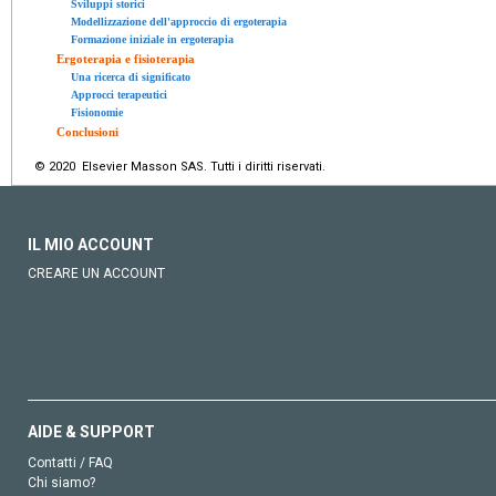
Sviluppi storici
Modellizzazione dell'approccio di ergoterapia
Formazione iniziale in ergoterapia
Ergoterapia e fisioterapia
Una ricerca di significato
Approcci terapeutici
Fisionomie
Conclusioni
© 2020 Elsevier Masson SAS. Tutti i diritti riservati.
IL MIO ACCOUNT
CREARE UN ACCOUNT
AIDE & SUPPORT
Contatti / FAQ
Chi siamo?