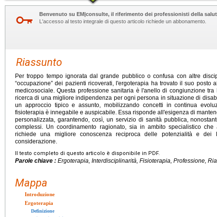
Benvenuto su EM|consulte, il riferimento dei professionisti della salut
L'accesso al testo integrale di questo articolo richiede un abbonamento.
Riassunto
Per troppo tempo ignorata dal grande pubblico o confusa con altre discip
“occupazione” dei pazienti ricoverati, l'ergoterapia ha trovato il suo posto a
medicosociale. Questa professione sanitaria è l'anello di congiunzione tra l
ricerca di una migliore indipendenza per ogni persona in situazione di disabili
un approccio tipico e assunto, mobilizzando concetti in continua evol
fisioterapia è innegabile e auspicabile. Essa risponde all'esigenza di manten
personalizzata, garantendo, così, un servizio di sanità pubblica, nonostan
complessi. Un coordinamento ragionato, sia in ambito specialistico che
richiede una migliore conoscenza reciproca delle potenzialità e dei 
considerazione.
Il testo completo di questo articolo è disponibile in PDF.
Parole chiave :
Ergoterapia, Interdisciplinarità, Fisioterapia, Professione, R
Mappa
Introduzione
Ergoterapia
Definizione