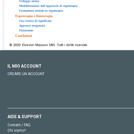
Sviluppi storici
Modellizzazione dell'approccio di ergoterapia
Formazione iniziale in ergoterapia
Ergoterapia e fisioterapia
Una ricerca di significato
Approcci terapeutici
Fisionomie
Conclusioni
© 2020 Elsevier Masson SAS. Tutti i diritti riservati.
IL MIO ACCOUNT
CREARE UN ACCOUNT
AIDE & SUPPORT
Contatti / FAQ
Chi siamo?