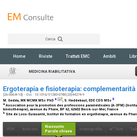
Cerca
Rechercher
Home
Riviste
Trattati EMC
Ambiti
Libr
MEDICINA RIABILITATIVA
Ergoterapia e fisioterapia: complementarità 
[26-006-A-10] - Doi : 10.1016/S1283-078X(20)44274-9
a
b
M. Gedda,
MK MCMK MSc PhD
, S. Heddebaut,
EDE CDS MSc
a
Association pour la promotion des professions paramédicales (A-3PM) (Institu
kinésithérapie), avenue du Phare, BP 62, 62602 Berck-sur-Mer, France
b
Site de Loos-Eurasanté, Institut de formation en ergothérapie, avenue du Phar
Riassunto
PDF
Articolo
Iconografia
Test
Tab
Parole chiave