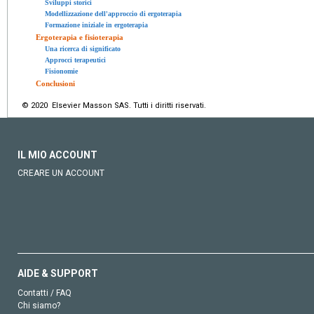
Sviluppi storici
Modellizzazione dell'approccio di ergoterapia
Formazione iniziale in ergoterapia
Ergoterapia e fisioterapia
Una ricerca di significato
Approcci terapeutici
Fisionomie
Conclusioni
© 2020 Elsevier Masson SAS. Tutti i diritti riservati.
IL MIO ACCOUNT
CREARE UN ACCOUNT
AIDE & SUPPORT
Contatti / FAQ
Chi siamo?