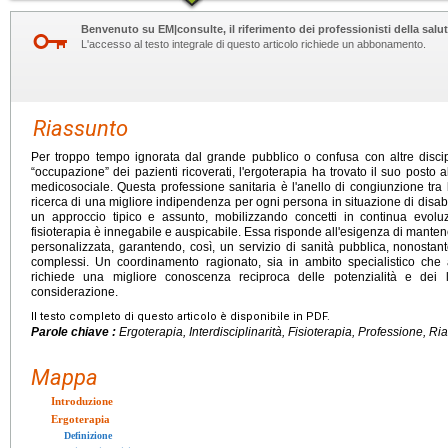
Benvenuto su EM|consulte, il riferimento dei professionisti della salut
L'accesso al testo integrale di questo articolo richiede un abbonamento.
Riassunto
Per troppo tempo ignorata dal grande pubblico o confusa con altre discip
“occupazione” dei pazienti ricoverati, l'ergoterapia ha trovato il suo posto a
medicosociale. Questa professione sanitaria è l'anello di congiunzione tra l
ricerca di una migliore indipendenza per ogni persona in situazione di disabili
un approccio tipico e assunto, mobilizzando concetti in continua evol
fisioterapia è innegabile e auspicabile. Essa risponde all'esigenza di manten
personalizzata, garantendo, così, un servizio di sanità pubblica, nonostan
complessi. Un coordinamento ragionato, sia in ambito specialistico che
richiede una migliore conoscenza reciproca delle potenzialità e dei 
considerazione.
Il testo completo di questo articolo è disponibile in PDF.
Parole chiave :
Ergoterapia, Interdisciplinarità, Fisioterapia, Professione, R
Mappa
Introduzione
Ergoterapia
Definizione