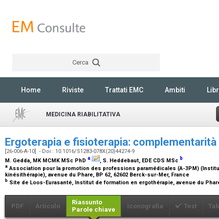
Cerca
Rechercher
Home
Riviste
Trattati EMC
Ambiti
Libr
MEDICINA RIABILITATIVA
Ergoterapia e fisioterapia: complementarità 
[26-006-A-10] - Doi : 10.1016/S1283-078X(20)44274-9
a
b
M. Gedda,
MK MCMK MSc PhD
, S. Heddebaut,
EDE CDS MSc
a
Association pour la promotion des professions paramédicales (A-3PM) (Institu
kinésithérapie), avenue du Phare, BP 62, 62602 Berck-sur-Mer, France
b
Site de Loos-Eurasanté, Institut de formation en ergothérapie, avenue du Phar
Riassunto
PDF
Articolo
Iconografia
Test
Tab
Parole chiave