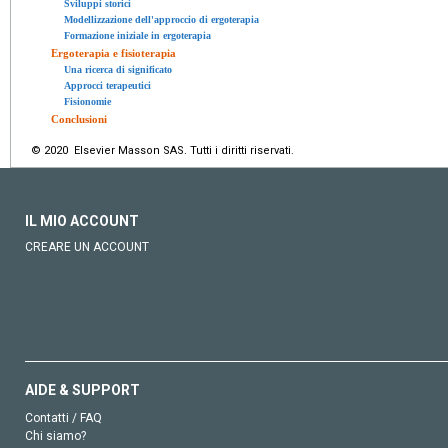
Sviluppi storici
Modellizzazione dell'approccio di ergoterapia
Formazione iniziale in ergoterapia
Ergoterapia e fisioterapia
Una ricerca di significato
Approcci terapeutici
Fisionomie
Conclusioni
© 2020 Elsevier Masson SAS. Tutti i diritti riservati.
IL MIO ACCOUNT
CREARE UN ACCOUNT
AIDE & SUPPORT
Contatti / FAQ
Chi siamo?