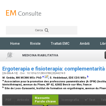
Cerca
Rechercher
Home
Riviste
Trattati EMC
Ambiti
Libr
MEDICINA RIABILITATIVA
Ergoterapia e fisioterapia: complementarità 
[26-006-A-10] - Doi : 10.1016/S1283-078X(20)44274-9
a
b
M. Gedda,
MK MCMK MSc PhD
, S. Heddebaut,
EDE CDS MSc
a
Association pour la promotion des professions paramédicales (A-3PM) (Institu
kinésithérapie), avenue du Phare, BP 62, 62602 Berck-sur-Mer, France
b
Site de Loos-Eurasanté, Institut de formation en ergothérapie, avenue du Phar
Riassunto
PDF
Articolo
Iconografia
Test
Tab
Parole chiave