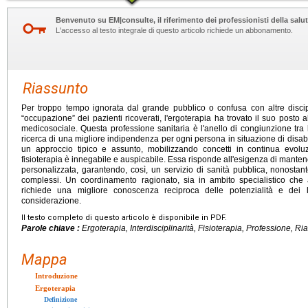
Benvenuto su EM|consulte, il riferimento dei professionisti della salut
L'accesso al testo integrale di questo articolo richiede un abbonamento.
Riassunto
Per troppo tempo ignorata dal grande pubblico o confusa con altre discip
“occupazione” dei pazienti ricoverati, l'ergoterapia ha trovato il suo posto a
medicosociale. Questa professione sanitaria è l'anello di congiunzione tra l
ricerca di una migliore indipendenza per ogni persona in situazione di disabili
un approccio tipico e assunto, mobilizzando concetti in continua evol
fisioterapia è innegabile e auspicabile. Essa risponde all'esigenza di manten
personalizzata, garantendo, così, un servizio di sanità pubblica, nonostan
complessi. Un coordinamento ragionato, sia in ambito specialistico che
richiede una migliore conoscenza reciproca delle potenzialità e dei 
considerazione.
Il testo completo di questo articolo è disponibile in PDF.
Parole chiave :
Ergoterapia, Interdisciplinarità, Fisioterapia, Professione, R
Mappa
Introduzione
Ergoterapia
Definizione