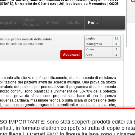
(STAPS), Université de Côte-d'Azur, 261, boulevard du Mercantour, 06205
Video
nografia
Test
Tabelle
Più...
Podcast
pagine
11
to dei professionisti della salute.
ticolo richiede un abbonamento.
Iconografia
3
Video
1
Abbonarsi
Altro
1
amento allo sforzo e, più specificamente, di allenamento di resistenza
ilitazione dei pazienti affetti da sclerosi multipla. Una prova da sforzo
piratorie dei pazienti per personalizzare il programma di riallenamento
 sforzo continui sono pianificati a un'intensità del 50-70% della potenza
a di una prova da sforzo, sono proposti sulla base di una frequenza
frequenza cardiaca massimale teorica o sulla scala di percezione dello
ui, stanno emergendo programmi intermittenti e combinati, senza che,
dalità di riallenamento allo sforzo sono personalizzate, adattate alle
riallenamento allo sforzo sono molteplici: miglioramento delle capacità
ione e della riduzione della fatica e miglioramento della qualità di vita.
ISO IMPORTANTE:
sono stati scoperti prodotti editorial
lenamento allo sforzo e definisce le modalità di questi programmi, per
affatti, in formato elettronico (pdf): si tratta di copie pirata
rieducativa dei pazienti affetti da sclerosi multipla, in un centro di
nto illegali. I trattati EMC in lingua italiana sono unicame