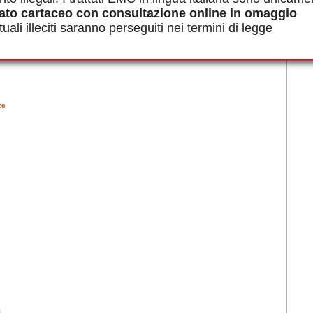
le in PDF.
ato cartaceo con consultazione online in omaggio
namento allo sforzo, Riallenamento, Prova da sforzo, Capacità
uali illeciti saranno perseguiti nei termini di legge
zo
i