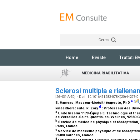
Cerca
Home
Riviste
Trattati E
MEDICINA RIABILITATIVA
Sclerosi multipla e riallen
[26-431-A-30] - Doi : 10.1016/S1283-078X(20)44275-0
a
S. Hameau,
Masseur-kinésithérapeute, PhD
d
kinésithérapeute
, R. Zory
:
Professeur des Univ
a
Unité Inserm 1179-Équipe 3, Technologie et thé
de Versailles-Saint-Quentin-en-Yvelines, 92380 
b
Service de médecine physique et réadaptation, 
Paris, France
c
Service de médecine physique et de réadaptati
92380 Garches, France
d
Laboratoire Motricité humaine-expertise-sport-