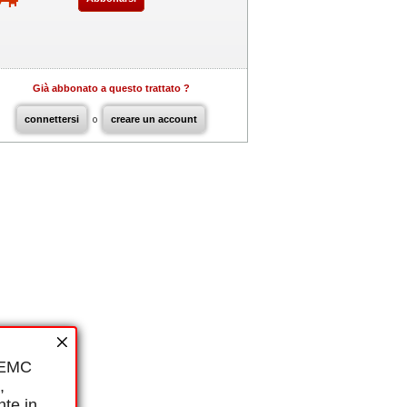
Già abbonato a questo trattato ?
connettersi
o
creare un account
i EMC
,
nte in