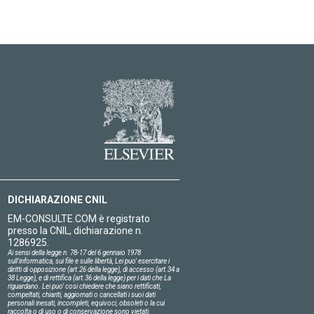
DICHIARAZIONE CNIL
EM-CONSULTE.COM è registrato
presso la CNIL, dichiarazione n.
1286925.
Ai sensi della legge n. 78-17 del 6 gennaio 1978
sull'informatica, sui file e sulle libertà, Lei puo' esercitare i
diritti di opposizione (art.26 della legge), di accesso (art.34 a
38 Legge), e di rettifica (art.36 della legge) per i dati che La
riguardano. Lei puo' cosi chiedere che siano rettificati,
compeltati, chiariti, aggiornati o cancellati i suoi dati
personali inesati, incompleti, equivoci, obsoleti o la cui
raccolta o di uso o di conservazione sono vietati.