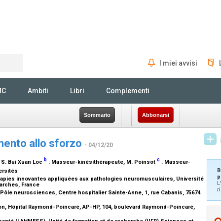
I miei avvisi
Rechercher
MC
Ambiti
Libri
Complementi
Sommario
Abbonarsi
amento allo sforzo
- 04/12/20
b
c
, S. Bui Xuan Loc
:
Masseur-kinésithérapeute
, M. Poinsot
:
Masseur-
B
ersités
p
rapies innovantes appliquées aux pathologies neuromusculaires, Université
L
Garches, France
r
Pôle neurosciences, Centre hospitalier Sainte-Anne, 1, rue Cabanis, 75674
on, Hôpital Raymond-Poincaré, AP-HP, 104, boulevard Raymond-Poincaré,
santé (LAHMESS), Unité de formation et de recherche (UFR) Sciences et