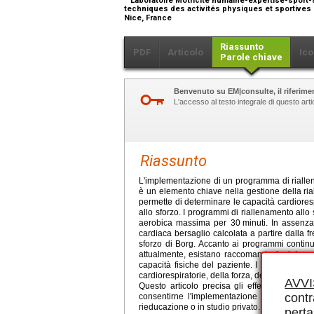
techniques des activités physiques et sportives 
Nice, France
Riassunto
PDF
Articolo
Ico
Parole chiave
Benvenuto su EM|consulte, il riferimen
L'accesso al testo integrale di questo ar
Riassunto
L'implementazione di un programma di riallen
è un elemento chiave nella gestione della riab
permette di determinare le capacità cardiores
allo sforzo. I programmi di riallenamento allo
aerobica massima per 30
minuti. In assenz
cardiaca bersaglio calcolata a partire dalla 
sforzo di Borg. Accanto ai programmi contin
attualmente, esistano raccomandazioni. Le mo
capacità fisiche del paziente. I benefici del 
cardiorespiratorie, della forza, della deambulaz
AVV
Questo articolo precisa gli effetti del rial
contr
consentirne l'implementazione nella gestione 
rieducazione o in studio privato.
perta