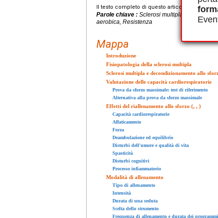
Il testo completo di questo articolo è disponibi
form
Parole chiave :
Sclerosi multipla, Decondizio
Event
aerobica, Resistenza
Mappa
Introduzione
Fisiopatologia della sclerosi multipla
Sclerosi multipla e decondizionamento allo sfor
Valutazione delle capacità cardiorespiratorie
Prova da sforzo massimale: test di riferimento
Alternativa alla prova da sforzo massimale
Effetti del riallenamento allo sforzo (, , )
Capacità cardiorespiratorie
Affaticamento
Forza
Deambulazione ed equilibrio
Disturbi dell'umore e qualità di vita
Spasticità
Disturbi cognitivi
Processo infiammatorio
Modalità di allenamento
Tipo di allenamento
Intensità
Durata di una seduta
Scelta dello strumento
Frequenza di allenamento e durata dei programm