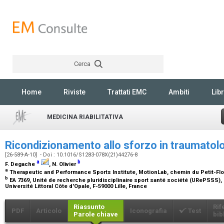
Cerca
Rechercher
Home
Riviste
Trattati EMC
Ambiti
Libr
MEDICINA RIABILITATIVA
Ricondizionamento allo sforzo in traumatol
[26-589-A-10] - Doi : 10.1016/S1283-078X(21)44276-8
a
b
F. Degache
, N. Olivier
a
Therapeutic and Performance Sports Institute, MotionLab, chemin du Petit-Fl
b
EA 7369, Unité de recherche pluridisciplinaire sport santé société (URePSSS), Un
Université Littoral Côte d'Opale, F-59000 Lille, France
Riassunto
Rif
PDF
Articolo
Iconografia
Test
Parole chiave
bib