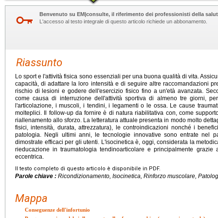
Benvenuto su EM|consulte, il riferimento dei professionisti della salut
L'accesso al testo integrale di questo articolo richiede un abbonamento.
Riassunto
Lo sport e l'attività fisica sono essenziali per una buona qualità di vita. Assicu
capacità, di adattare la loro intensità e di seguire altre raccomandazioni pre
rischio di lesioni e godere dell'esercizio fisico fino a un'età avanzata. Secon
come causa di interruzione dell'attività sportiva di almeno tre giorni, p
l'articolazione, i muscoli, i tendini, i legamenti o le ossa. Le cause traumat
molteplici. Il follow-up da fornire è di natura riabilitativa con, come supporto
riallenamento allo sforzo. La letteratura attuale presenta in modo molto dettagl
fisici, intensità, durata, attrezzatura), le controindicazioni nonché i benefi
patologia. Negli ultimi anni, le tecnologie innovative sono entrate nel
dimostrate efficaci per gli utenti. L'isocinetica è, oggi, considerata la metodi
rieducazione in traumatologia tendinoarticolare e principalmente grazie 
eccentrica.
Il testo completo di questo articolo è disponibile in PDF.
Parole chiave :
Ricondizionamento, Isocinetica, Rinforzo muscolare, Patolo
Mappa
Conseguenze dell'infortunio