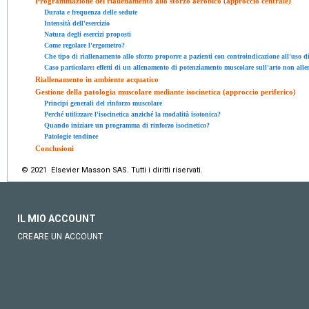
Programmazione del riallenamento allo sforzo aerobico (approccio centrale)
Durata e frequenza delle sedute
Intensità dell'esercizio
Natura degli esercizi proposti
Come regolare l'ergometro?
Che tipo di riallenamento allo sforzo proporre a pazienti con controindicazione all'uso di
Caso particolare: effetti di un allenamento di potenziamento muscolare sull'arto non alle
Riallenamento in ambiente acquatico
Gestione della patologia muscolare mediante isocinetica (approccio periferico)
Principi generali del rinforzo muscolare
Perché utilizzare l'isocinetica anziché la modalità isotonica?
Quando iniziare un programma di rinforzo isocinetico?
Patologie tendinee
Conclusioni
© 2021 Elsevier Masson SAS. Tutti i diritti riservati.
IL MIO ACCOUNT
CREARE UN ACCOUNT