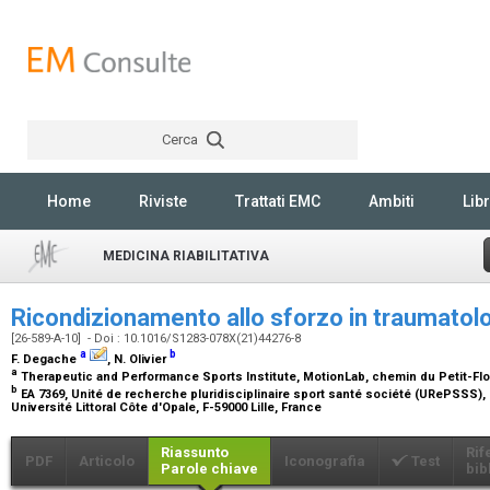
Cerca
Rechercher
Home
Riviste
Trattati EMC
Ambiti
Libr
MEDICINA RIABILITATIVA
Ricondizionamento allo sforzo in traumatol
[26-589-A-10] - Doi : 10.1016/S1283-078X(21)44276-8
a
b
F. Degache
, N. Olivier
a
Therapeutic and Performance Sports Institute, MotionLab, chemin du Petit-Fl
b
EA 7369, Unité de recherche pluridisciplinaire sport santé société (URePSSS), Un
Université Littoral Côte d'Opale, F-59000 Lille, France
Riassunto
Rif
PDF
Articolo
Iconografia
Test
Parole chiave
bib