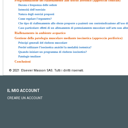
Programmazione del riallenamento allo sforzo aerobico (approccio centrale)
Durata e frequenza delle sedute
Intensità dell'esercizio
Natura degli esercizi proposti
Come regolare l'ergometro?
Che tipo di riallenamento allo sforzo proporre a pazienti con controindicazione all'uso di
Caso particolare: effetti di un allenamento di potenziamento muscolare sull'arto non alle
Riallenamento in ambiente acquatico
Gestione della patologia muscolare mediante isocinetica (approccio periferico)
Principi generali del rinforzo muscolare
Perché utilizzare l'isocinetica anziché la modalità isotonica?
Quando iniziare un programma di rinforzo isocinetico?
Patologie tendinee
Conclusioni
© 2021 Elsevier Masson SAS. Tutti i diritti riservati.
IL MIO ACCOUNT
CREARE UN ACCOUNT