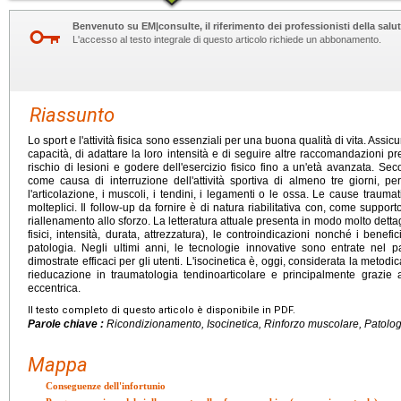
Benvenuto su EM|consulte, il riferimento dei professionisti della salut
L'accesso al testo integrale di questo articolo richiede un abbonamento.
Riassunto
Lo sport e l'attività fisica sono essenziali per una buona qualità di vita. Assicu
capacità, di adattare la loro intensità e di seguire altre raccomandazioni pre
rischio di lesioni e godere dell'esercizio fisico fino a un'età avanzata. Secon
come causa di interruzione dell'attività sportiva di almeno tre giorni, p
l'articolazione, i muscoli, i tendini, i legamenti o le ossa. Le cause traumat
molteplici. Il follow-up da fornire è di natura riabilitativa con, come supporto
riallenamento allo sforzo. La letteratura attuale presenta in modo molto dettagl
fisici, intensità, durata, attrezzatura), le controindicazioni nonché i benefi
patologia. Negli ultimi anni, le tecnologie innovative sono entrate nel
dimostrate efficaci per gli utenti. L'isocinetica è, oggi, considerata la metodi
rieducazione in traumatologia tendinoarticolare e principalmente grazie 
eccentrica.
Il testo completo di questo articolo è disponibile in PDF.
Parole chiave :
Ricondizionamento, Isocinetica, Rinforzo muscolare, Patolo
Mappa
Conseguenze dell'infortunio