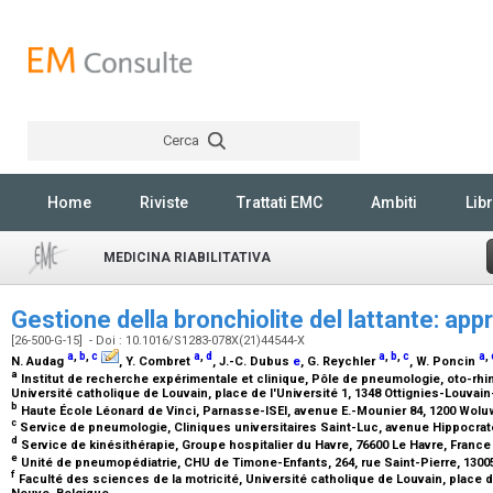
Cerca
Rechercher
Home
Riviste
Trattati EMC
Ambiti
Libr
MEDICINA RIABILITATIVA
Gestione della bronchiolite del lattante: ap
[26-500-G-15] - Doi : 10.1016/S1283-078X(21)44544-X
a
,
b
,
c
a
,
d
a
,
b
,
c
a
,
N. Audag
, Y. Combret
, J.-C. Dubus
e
, G. Reychler
, W. Poncin
a
Institut de recherche expérimentale et clinique, Pôle de pneumologie, oto-rhi
Université catholique de Louvain, place de l'Université 1, 1348 Ottignies-Louvai
b
Haute École Léonard de Vinci, Parnasse-ISEI, avenue E.-Mounier 84, 1200 Wol
c
Service de pneumologie, Cliniques universitaires Saint-Luc, avenue Hippocrate
d
Service de kinésithérapie, Groupe hospitalier du Havre, 76600 Le Havre, Franc
e
Unité de pneumopédiatrie, CHU de Timone-Enfants, 264, rue Saint-Pierre, 1300
f
Faculté des sciences de la motricité, Université catholique de Louvain, place de