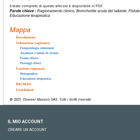
Il testo completo di questo articolo è disponibile in PDF.
Parole chiave :
Ragionamento clinico, Bronchiolite acuta del lattante, Fisiot
Educazione terapeutica
Mappa
Introduzione
Valutazione ragionata
Fisiopatologia sottostante
Anamnesi e fattori di rischio
Esame clinico
Punteggi clinici
Gestione ragionata
Disingombro
Educazione terapeutica
PACMAN
Conclusioni
© 2021 Elsevier Masson SAS. Tutti i diritti riservati.
IL MIO ACCOUNT
CREARE UN ACCOUNT