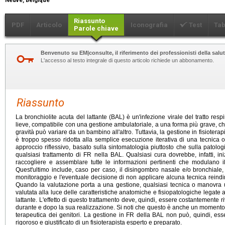
Neuve, Belgique
Riassunto
PDF
Articolo
Iconografia
Test
Tab
Parole chiave
Benvenuto su EM|consulte, il riferimento dei professionisti della salut
L'accesso al testo integrale di questo articolo richiede un abbonamento.
Riassunto
La bronchiolite acuta del lattante (BAL) è un'infezione virale del tratto res
lieve, compatibile con una gestione ambulatoriale, a una forma più grave, che
gravità può variare da un bambino all'altro. Tuttavia, la gestione in fisioterap
è troppo spesso ridotta alla semplice esecuzione iterativa di una tecnica 
approccio riflessivo, basato sulla sintomatologia piuttosto che sulla patolo
qualsiasi trattamento di FR nella BAL. Qualsiasi cura dovrebbe, infatti, i
raccogliere e assemblare tutte le informazioni pertinenti che modulano il 
Quest'ultimo include, caso per caso, il disingombro nasale e/o bronchiale,
monitoraggio e l'eventuale decisione di non applicare alcuna tecnica reind
Quando la valutazione porta a una gestione, qualsiasi tecnica o manovra ut
valutata alla luce delle caratteristiche anatomiche e fisiopatologiche legate a
lattante. L'effetto di questo trattamento deve, quindi, essere costantemente 
durante e dopo la sua realizzazione. Si noti che questo è anche un momento 
terapeutica dei genitori. La gestione in FR della BAL non può, quindi, ess
rigoroso e giustificato di un fisioterapista esperto e preparato.