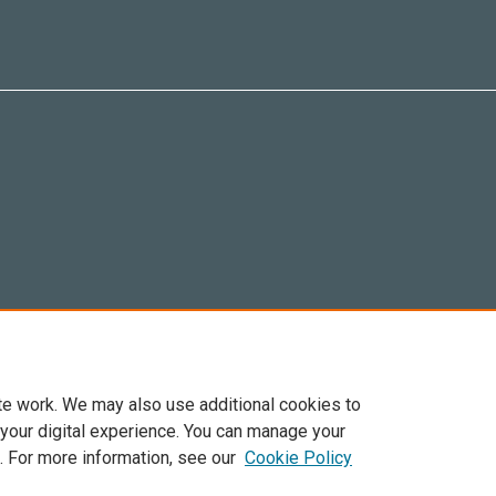
te work. We may also use additional cookies to
 your digital experience. You can manage your
. For more information, see our
Cookie Policy
Elsevier, i suoi licenziatari e contributori. Tutti i diritti sono riservati. Inclusi dirit
. Per tutto il contenuto ‘open access’ sono applicati i termini della licenza Creative C