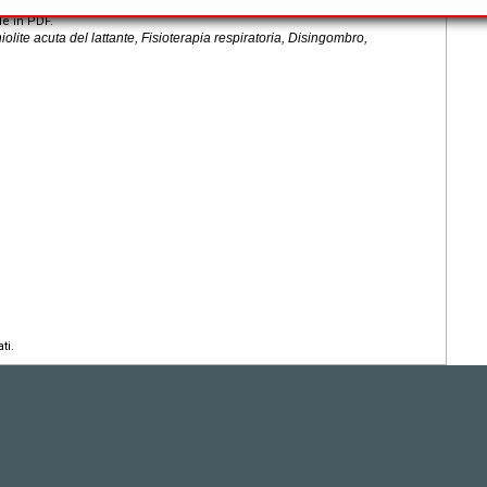
le in PDF.
lite acuta del lattante, Fisioterapia respiratoria, Disingombro,
ti.