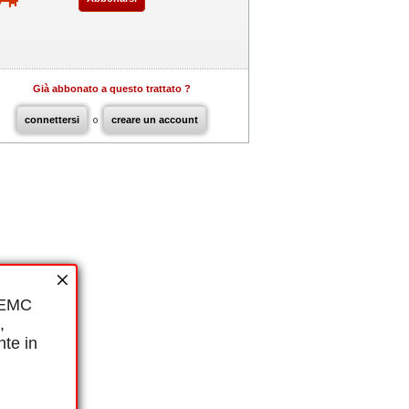
Già abbonato a questo trattato ?
connettersi
o
creare un account
i EMC
,
nte in