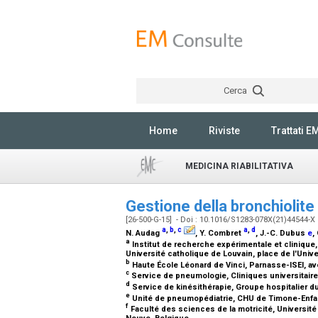
Cerca
Home
Riviste
Trattati E
MEDICINA RIABILITATIVA
Gestione della bronchiolite
[26-500-G-15] - Doi : 10.1016/S1283-078X(21)44544-X
a
,
b
,
c
a
,
d
N. Audag
, Y. Combret
, J.-C. Dubus
e
,
a
Institut de recherche expérimentale et clinique
Université catholique de Louvain, place de l'Univ
b
Haute École Léonard de Vinci, Parnasse-ISEI, a
c
Service de pneumologie, Cliniques universitaire
d
Service de kinésithérapie, Groupe hospitalier d
e
Unité de pneumopédiatrie, CHU de Timone-Enfants
f
Faculté des sciences de la motricité, Université 