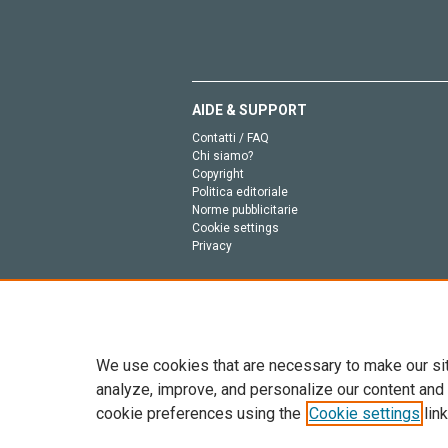
AIDE & SUPPORT
Contatti / FAQ
Chi siamo?
Copyright
Politica editoriale
Norme pubblicitarie
Cookie settings
Privacy
We use cookies that are necessary to make our si
analyze, improve, and personalize our content and
cookie preferences using the
Cookie settings
link
Tutto il contenuto di questo sito: Copyright © 2026 
dell’intelligenza artificiale, e tecnologie simili