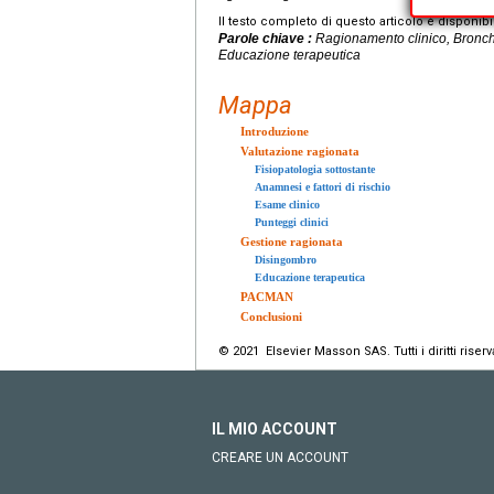
Il testo completo di questo articolo è disponibi
Parole chiave :
Ragionamento clinico, Bronchio
Educazione terapeutica
Mappa
Introduzione
Valutazione ragionata
Fisiopatologia sottostante
Anamnesi e fattori di rischio
Esame clinico
Punteggi clinici
Gestione ragionata
Disingombro
Educazione terapeutica
PACMAN
Conclusioni
© 2021 Elsevier Masson SAS. Tutti i diritti riserva
IL MIO ACCOUNT
CREARE UN ACCOUNT