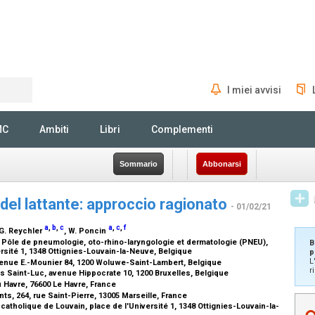
I miei avvisi
Rechercher
MC
Ambiti
Libri
Complementi
Sommario
Abbonarsi
 del lattante: approccio ragionato
- 01/02/21
a
,
b
,
c
a
,
c
,
f
 G. Reychler
, W. Poncin
, Pôle de pneumologie, oto-rhino-laryngologie et dermatologie (PNEU),
B
ersité 1, 1348 Ottignies-Louvain-la-Neuve, Belgique
p
L
venue E.-Mounier 84, 1200 Woluwe-Saint-Lambert, Belgique
r
s Saint-Luc, avenue Hippocrate 10, 1200 Bruxelles, Belgique
u Havre, 76600 Le Havre, France
, 264, rue Saint-Pierre, 13005 Marseille, France
catholique de Louvain, place de l'Université 1, 1348 Ottignies-Louvain-la-