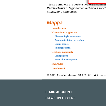
Il testo completo di questo articolo è disponibi
Parole chiave :
Ragionamento clinico, Bronchio
Educazione terapeutica
Mappa
Introduzione
Valutazione ragionata
Fisiopatologia sottostante
Anamnesi e fattori di rischio
Esame clinico
Punteggi clinici
Gestione ragionata
Disingombro
Educazione terapeutica
PACMAN
Conclusioni
© 2021 Elsevier Masson SAS. Tutti i diritti riserva
IL MIO ACCOUNT
CREARE UN ACCOUNT