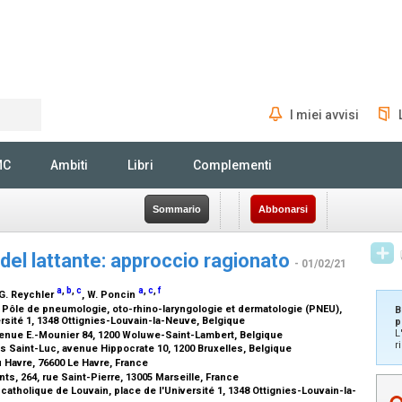
I miei avvisi
Rechercher
MC
Ambiti
Libri
Complementi
Sommario
Abbonarsi
 del lattante: approccio ragionato
- 01/02/21
a
,
b
,
c
a
,
c
,
f
 G. Reychler
, W. Poncin
, Pôle de pneumologie, oto-rhino-laryngologie et dermatologie (PNEU),
B
ersité 1, 1348 Ottignies-Louvain-la-Neuve, Belgique
p
L
venue E.-Mounier 84, 1200 Woluwe-Saint-Lambert, Belgique
r
s Saint-Luc, avenue Hippocrate 10, 1200 Bruxelles, Belgique
u Havre, 76600 Le Havre, France
, 264, rue Saint-Pierre, 13005 Marseille, France
catholique de Louvain, place de l'Université 1, 1348 Ottignies-Louvain-la-