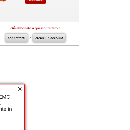
Già abbonato a questo trattato ?
connettersi
o
creare un account
i EMC
,
nte in