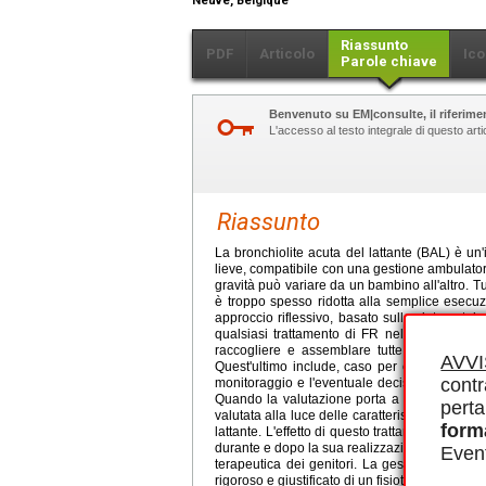
Neuve, Belgique
Riassunto
PDF
Articolo
Ico
Parole chiave
Benvenuto su EM|consulte, il riferimen
L'accesso al testo integrale di questo ar
Riassunto
La bronchiolite acuta del lattante (BAL) è un'
lieve, compatibile con una gestione ambulatori
gravità può variare da un bambino all'altro. Tut
è troppo spesso ridotta alla semplice esecuz
approccio riflessivo, basato sulla sintomatol
qualsiasi trattamento di FR nella BAL. Quals
raccogliere e assemblare tutte le informazio
AVV
Quest'ultimo include, caso per caso, il disi
contr
monitoraggio e l'eventuale decisione di non 
Quando la valutazione porta a una gestione, 
perta
valutata alla luce delle caratteristiche anatom
form
lattante. L'effetto di questo trattamento deve
durante e dopo la sua realizzazione. Si noti 
Event
terapeutica dei genitori. La gestione in FR 
rigoroso e giustificato di un fisioterapista espe