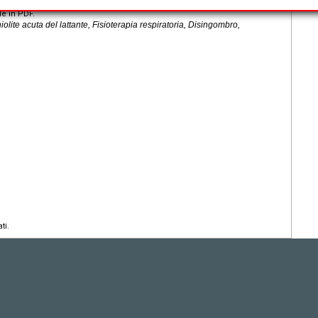
le in PDF.
lite acuta del lattante, Fisioterapia respiratoria, Disingombro,
ti.