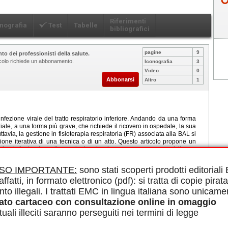
Riferimenti
nografia
Test
Tabelle
bibliografici
pagine
9
to dei professionisti della salute.
ticolo richiede un abbonamento.
Iconografia
3
Video
0
Abbonarsi
Altro
1
infezione virale del tratto respiratorio inferiore. Andando da una forma
ale, a una forma più grave, che richiede il ricovero in ospedale, la sua
tavia, la gestione in fisioterapia respiratoria (FR) associata alla BAL si
ione iterativa di una tecnica o di un atto. Questo articolo propone un
ogia piuttosto che sulla patologia, che deve essere un prerequisito per
iasi cura dovrebbe, infatti, iniziare con una valutazione rigorosa per
ni pertinenti che modulano il contenuto dell'intervento fisioterapico.
ISO IMPORTANTE:
sono stati scoperti prodotti editorial
ngombro nasale e/o bronchiale, l'educazione terapeutica, la nozione di
affatti, in formato elettronico (pdf): si tratta di copie pirata
applicare alcuna tecnica reindirizzando il bambino al Pronto Soccorso.
qualsiasi tecnica o manovra utilizzata deve essere scelta, adattata e
nto illegali. I trattati EMC in lingua italiana sono unicame
iche e fisiopatologiche legate all'immaturità del sistema respiratorio del
ato cartaceo con consultazione online in omaggio
, quindi, essere costantemente rivalutato ed eventualmente riconsiderato
che questo è anche un momento privilegiato di scambio per l'educazione
uali illeciti saranno perseguiti nei termini di legge
della BAL non può, quindi, essere improvvisata. Si basa sull'approccio
rto e preparato.