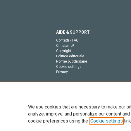
AIDE & SUPPORT
Contatti / FAQ
Chi siamo?
Copyright
Politica editoriale
Norme pubblicitarie
Cookie settings
Privacy
We use cookies that are necessary to make our si
analyze, improve, and personalize our content and
cookie preferences using the
Cookie settings
link
Tutto il contenuto di questo sito: Copyright © 2026 
dell’intelligenza artificiale, e tecnologie simili