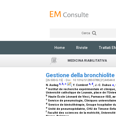
Cerca
Home
Riviste
Trattati E
MEDICINA RIABILITATIVA
Gestione della bronchiolite
[26-500-G-15] - Doi : 10.1016/S1283-078X(21)44544-X
a
,
b
,
c
a
,
d
N. Audag
, Y. Combret
, J.-C. Dubus
e
,
a
Institut de recherche expérimentale et clinique
Université catholique de Louvain, place de l'Univ
b
Haute École Léonard de Vinci, Parnasse-ISEI, a
c
Service de pneumologie, Cliniques universitaire
d
Service de kinésithérapie, Groupe hospitalier d
e
Unité de pneumopédiatrie, CHU de Timone-Enfants
f
Faculté des sciences de la motricité, Université 