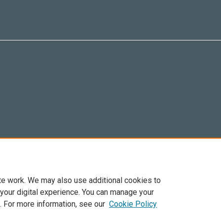
te work. We may also use additional cookies to
 your digital experience. You can manage your
. For more information, see our
Cookie Policy
Elsevier, i suoi licenziatari e contributori. Tutti i diritti sono riservati. Inclusi dirit
. Per tutto il contenuto ‘open access’ sono applicati i termini della licenza Creative C