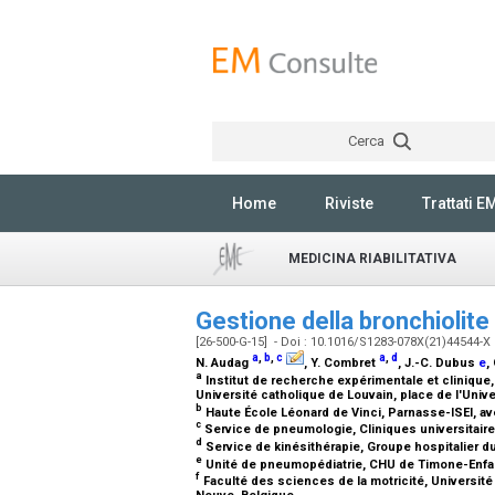
Cerca
Home
Riviste
Trattati E
MEDICINA RIABILITATIVA
Gestione della bronchiolite
[26-500-G-15] - Doi : 10.1016/S1283-078X(21)44544-X
a
,
b
,
c
a
,
d
N. Audag
, Y. Combret
, J.-C. Dubus
e
,
a
Institut de recherche expérimentale et clinique
Université catholique de Louvain, place de l'Univ
b
Haute École Léonard de Vinci, Parnasse-ISEI, a
c
Service de pneumologie, Cliniques universitaire
d
Service de kinésithérapie, Groupe hospitalier d
e
Unité de pneumopédiatrie, CHU de Timone-Enfants
f
Faculté des sciences de la motricité, Université 