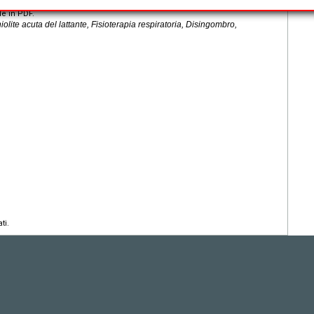
le in PDF.
lite acuta del lattante, Fisioterapia respiratoria, Disingombro,
ti.