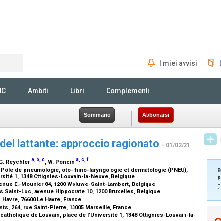
I miei avvisi
Rechercher
MC
Ambiti
Libri
Complementi
Sommario
Abbonarsi
 del lattante: approccio ragionato
- 01/02/21
a
,
b
,
c
a
,
c
,
f
 G. Reychler
, W. Poncin
, Pôle de pneumologie, oto-rhino-laryngologie et dermatologie (PNEU),
B
ersité 1, 1348 Ottignies-Louvain-la-Neuve, Belgique
p
L
venue E.-Mounier 84, 1200 Woluwe-Saint-Lambert, Belgique
r
s Saint-Luc, avenue Hippocrate 10, 1200 Bruxelles, Belgique
u Havre, 76600 Le Havre, France
, 264, rue Saint-Pierre, 13005 Marseille, France
catholique de Louvain, place de l'Université 1, 1348 Ottignies-Louvain-la-