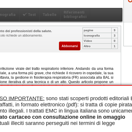
Riferimenti
nografia
Test
Tabelle
bibliografici
pagine
9
to dei professionisti della salute.
ticolo richiede un abbonamento.
Iconografia
3
Video
0
Abbonarsi
Altro
1
infezione virale del tratto respiratorio inferiore. Andando da una forma
ale, a una forma più grave, che richiede il ricovero in ospedale, la sua
tavia, la gestione in fisioterapia respiratoria (FR) associata alla BAL si
ione iterativa di una tecnica o di un atto. Questo articolo propone un
ogia piuttosto che sulla patologia, che deve essere un prerequisito per
iasi cura dovrebbe, infatti, iniziare con una valutazione rigorosa per
ni pertinenti che modulano il contenuto dell'intervento fisioterapico.
ISO IMPORTANTE:
sono stati scoperti prodotti editorial
ngombro nasale e/o bronchiale, l'educazione terapeutica, la nozione di
affatti, in formato elettronico (pdf): si tratta di copie pirata
applicare alcuna tecnica reindirizzando il bambino al Pronto Soccorso.
qualsiasi tecnica o manovra utilizzata deve essere scelta, adattata e
nto illegali. I trattati EMC in lingua italiana sono unicame
iche e fisiopatologiche legate all'immaturità del sistema respiratorio del
ato cartaceo con consultazione online in omaggio
, quindi, essere costantemente rivalutato ed eventualmente riconsiderato
che questo è anche un momento privilegiato di scambio per l'educazione
uali illeciti saranno perseguiti nei termini di legge
della BAL non può, quindi, essere improvvisata. Si basa sull'approccio
rto e preparato.