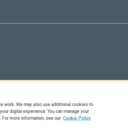
te work. We may also use additional cookies to
 your digital experience. You can manage your
. For more information, see our
Cookie Policy
Elsevier, i suoi licenziatari e contributori. Tutti i diritti sono riservati. Inclusi dirit
. Per tutto il contenuto ‘open access’ sono applicati i termini della licenza Creative C