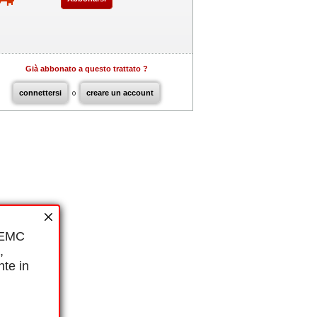
Già abbonato a questo trattato ?
connettersi
o
creare un account
i EMC
,
nte in