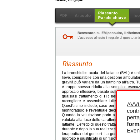
Neuve, Belgique
Riassunto
PDF
Articolo
Ico
Parole chiave
Benvenuto su EM|consulte, il riferimen
L'accesso al testo integrale di questo ar
Riassunto
La bronchiolite acuta del lattante (BAL) è un'
lieve, compatibile con una gestione ambulatori
gravità può variare da un bambino all'altro. Tut
è troppo spesso ridotta alla semplice esecuz
approccio riflessivo, basato sulla sintomatol
qualsiasi trattamento di FR nella BAL. Quals
raccogliere e assemblare tutte le informazio
AVV
Quest'ultimo include, caso per caso, il disi
contr
monitoraggio e l'eventuale decisione di non 
Quando la valutazione porta a una gestione, 
perta
valutata alla luce delle caratteristiche anatom
form
lattante. L'effetto di questo trattamento deve
durante e dopo la sua realizzazione. Si noti 
Event
terapeutica dei genitori. La gestione in FR 
rigoroso e giustificato di un fisioterapista espe