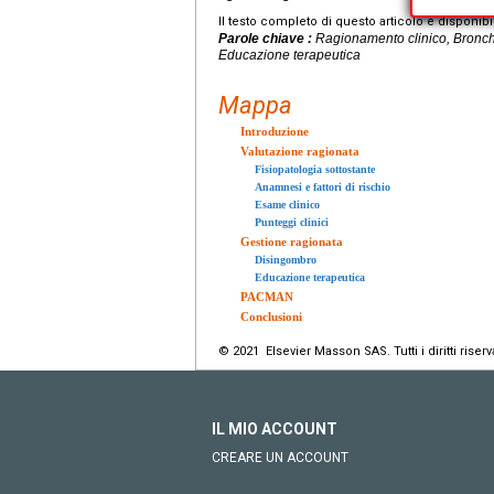
Il testo completo di questo articolo è disponibi
Parole chiave :
Ragionamento clinico, Bronchio
Educazione terapeutica
Mappa
Introduzione
Valutazione ragionata
Fisiopatologia sottostante
Anamnesi e fattori di rischio
Esame clinico
Punteggi clinici
Gestione ragionata
Disingombro
Educazione terapeutica
PACMAN
Conclusioni
© 2021 Elsevier Masson SAS. Tutti i diritti riserva
IL MIO ACCOUNT
CREARE UN ACCOUNT