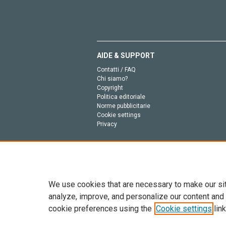
AIDE & SUPPORT
Contatti / FAQ
Chi siamo?
Copyright
Politica editoriale
Norme pubblicitarie
Cookie settings
Privacy
We use cookies that are necessary to make our si
analyze, improve, and personalize our content and
cookie preferences using the
Cookie settings
link
Tutto il contenuto di questo sito: Copyright © 2026 
dell’intelligenza artificiale, e tecnologie simili