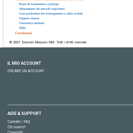
Piano di trattamento e principi
Allenamento dei muscoli respiratori
Caso particolare del cicloergometro o della cyclette
Tappeto rotante
Ginnastica adattata
Sfida
Conclusioni
© 2021 Elsevier Masson SAS. Tutti i diritti riservati.
IL MIO ACCOUNT
CREARE UN ACCOUNT
AIDE & SUPPORT
Contatti / FAQ
Chi siamo?
Copyright