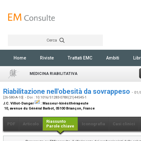
Cerca
Rechercher
Home
Riviste
Trattati EMC
Ambiti
Libr
MEDICINA RIABILITATIVA
Riabilitazione nell'obesità da sovrappeso
- 01/
[26-580-A-10] - Doi : 10.1016/S1283-078X(21)44545-1
J.C. Villiot-Danger
:
Masseur-kinésithérapeute
10, avenue du Général Barbot, 05100 Briançon, France
Riassunto
PDF
Articolo
Iconografia
Casi clinici
Parole chiave