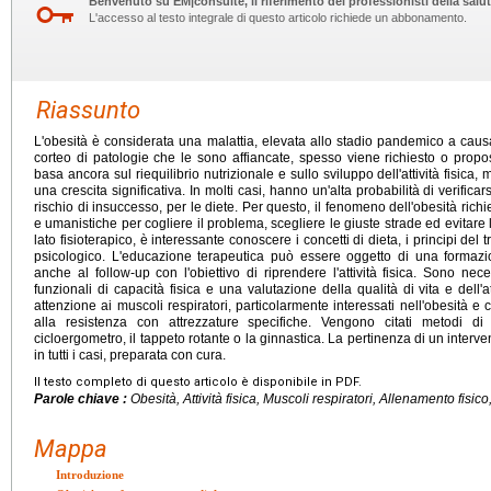
Benvenuto su EM|consulte, il riferimento dei professionisti della salut
L'accesso al testo integrale di questo articolo richiede un abbonamento.
Riassunto
L'obesità è considerata una malattia, elevata allo stadio pandemico a caus
corteo di patologie che le sono affiancate, spesso viene richiesto o propo
basa ancora sul riequilibrio nutrizionale e sullo sviluppo dell'attività fisica,
una crescita significativa. In molti casi, hanno un'alta probabilità di verificars
rischio di insuccesso, per le diete. Per questo, il fenomeno dell'obesità rich
e umanistiche per cogliere il problema, scegliere le giuste strade ed evitare 
lato fisioterapico, è interessante conoscere i concetti di dieta, i principi del
psicologico. L'educazione terapeutica può essere oggetto di una formazione
anche al follow-up con l'obiettivo di riprendere l'attività fisica. Sono ne
funzionali di capacità fisica e una valutazione della qualità di vita e dell'a
attenzione ai muscoli respiratori, particolarmente interessati nell'obesità e
alla resistenza con attrezzature specifiche. Vengono citati metodi di
cicloergometro, il tappeto rotante o la ginnastica. La pertinenza di un interv
in tutti i casi, preparata con cura.
Il testo completo di questo articolo è disponibile in PDF.
Parole chiave :
Obesità, Attività fisica, Muscoli respiratori, Allenamento fisic
Mappa
Introduzione