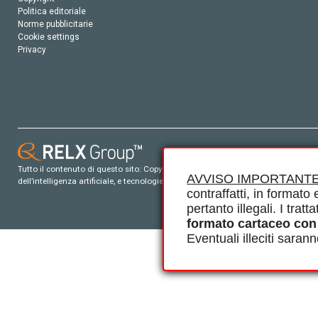
Politica editoriale
Norme pubblicitarie
Cookie settings
Privacy
Tutto il contenuto di questo sito: Copyright © 2026 Elsevier, i suoi licenziatari e c
AVVISO IMPORTANTE
dell’intelligenza artificiale, e tecnologie simili. Per tutto il contenuto ‘open ac
contraffatti, in formato e
pertanto illegali. I tra
formato cartaceo con
Eventuali illeciti saran