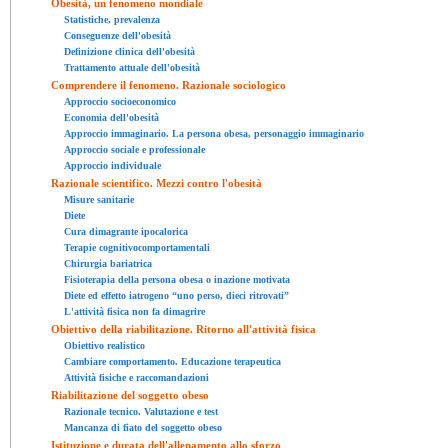
Obesità, un fenomeno mondiale
Statistiche, prevalenza
Conseguenze dell'obesità
Definizione clinica dell'obesità
Trattamento attuale dell'obesità
Comprendere il fenomeno. Razionale sociologico
Approccio socioeconomico
Economia dell'obesità
Approccio immaginario. La persona obesa, personaggio immaginario
Approccio sociale e professionale
Approccio individuale
Razionale scientifico. Mezzi contro l'obesità
Misure sanitarie
Diete
Cura dimagrante ipocalorica
Terapie cognitivocomportamentali
Chirurgia bariatrica
Fisioterapia della persona obesa o inazione motivata
Diete ed effetto iatrogeno “uno perso, dieci ritrovati”
L'attività fisica non fa dimagrire
Obiettivo della riabilitazione. Ritorno all'attività fisica
Obiettivo realistico
Cambiare comportamento. Educazione terapeutica
Attività fisiche e raccomandazioni
Riabilitazione del soggetto obeso
Razionale tecnico. Valutazione e test
Mancanza di fiato del soggetto obeso
Istituzione e durata dell'allenamento allo sforzo