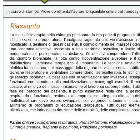
In corso di stampa. Prove corrette dall'autore. Disponibile online dal Tuesday
Riassunto
La massofisioterapia nella chirurgia polmonare fa ora parte di programmi di 
L'ottimizzazione preoperatoria, l'analgesia ragionata e le vie d'accesso 
modificato la gestione di questi pazienti. Il coinvolgimento del massofisiot
una sindrome restrittiva associata a una sindrome ostruttiva, a livello s
perioperatoria o postoperatoria a distanza. Gli obiettivi comprendono l'otti
disingombro bronchiale, la lotta contro l'ipoventilazione alveolare e il
riabilitazione. L'arsenale terapeutico è importante. Le tecniche antalgi
elettrica transcutanea, nel massaggio della regione cervicale e nella mobiliz
tecniche respiratorie e ventilatorie comprendono l'aerosolterapia, le tecnic
gli esercizi inspiratori, la tosse assistita, la ventilazione non invasiva e l'os
funzionali corrispondono alla mobilizzazione precoce, agli esercizi di mo
costale, al rinforzo dei muscoli inspiratori e al lavoro su cicloergometro. Tu
fase del percorso del paziente. Il punto essenziale resta che la ges
respiratoria e funzionale, restando, al tempo stesso, adeguata allo stato de
multidisciplinare deve essere sviluppato, coinvolgendo fortemente il pazi
all'interno di programmi di educazione terapeutica. Tutti questi eleme
ottimizzata, che induce una riduzione delle morbilità, delle complicanze post
Parole chiave :
Fisioterapia respiratoria, Preriabilitazione, Riabilitazione p
Chirurgia pleurica, Trapianto di polmone, Riduzione polmonare