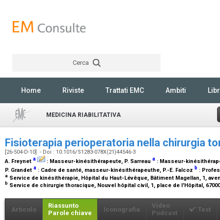
Cerca
Rechercher
Home
Riviste
Trattati EMC
Ambiti
Libr
MEDICINA RIABILITATIVA
Fisioterapia perioperatoria nella chirurgia 
[26-504-D-10] - Doi : 10.1016/S1283-078X(21)44546-3
a
a
A. Freynet
:
Masseur-kinésithérapeute
, P. Sarreau
:
Masseur-kinésithérap
a
b
P. Grandet
:
Cadre de santé, masseur-kinésithérapeuthe
, P.-E. Falcoz
:
Profes
a
Service de kinésithérapie, Hôpital du Haut-Lévêque, Bâtiment Magellan, 1, av
b
Service de chirurgie thoracique, Nouvel hôpital civil, 1, place de l'Hôpital, 670
Riassunto
Video
Articolo
Iconografia
Test
Parole chiave
Podcast