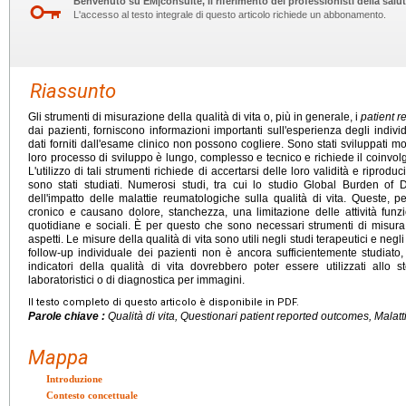
Benvenuto su EM|consulte, il riferimento dei professionisti della salut
L'accesso al testo integrale di questo articolo richiede un abbonamento.
Riassunto
Gli strumenti di misurazione della qualità di vita o, più in generale, i
patient 
dai pazienti, forniscono informazioni importanti sull'esperienza degli individ
dati forniti dall'esame clinico non possono cogliere. Sono stati sviluppati molti 
loro processo di sviluppo è lungo, complesso e tecnico e richiede il coinvolgi
L'utilizzo di tali strumenti richiede di accertarsi delle loro validità e riproduc
sono stati studiati. Numerosi studi, tra cui lo studio Global Burden of 
dell'impatto delle malattie reumatologiche sulla qualità di vita. Queste,
cronico e causano dolore, stanchezza, una limitazione delle attività funzi
quotidiane e sociali. È per questo che sono necessari strumenti di misura
aspetti. Le misure della qualità di vita sono utili negli studi terapeutici e negli 
follow-up individuale dei pazienti non è ancora sufficientemente studiato,
indicatori della qualità di vita dovrebbero poter essere utilizzati allo ste
laboratoristici o di diagnostica per immagini.
Il testo completo di questo articolo è disponibile in PDF.
Parole chiave :
Qualità di vita, Questionari patient reported outcomes, Malat
Mappa
Introduzione
Contesto concettuale