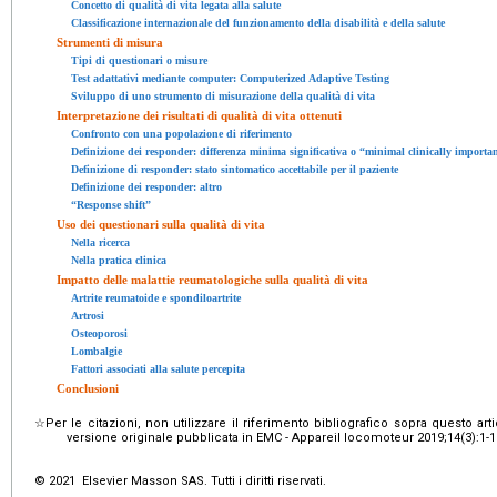
Concetto di qualità di vita legata alla salute
Classificazione internazionale del funzionamento della disabilità e della salute
Strumenti di misura
Tipi di questionari o misure
Test adattativi mediante computer: Computerized Adaptive Testing
Sviluppo di uno strumento di misurazione della qualità di vita
Interpretazione dei risultati di qualità di vita ottenuti
Confronto con una popolazione di riferimento
Definizione dei responder: differenza minima significativa o “minimal clinically importan
Definizione di responder: stato sintomatico accettabile per il paziente
Definizione dei responder: altro
“Response shift”
Uso dei questionari sulla qualità di vita
Nella ricerca
Nella pratica clinica
Impatto delle malattie reumatologiche sulla qualità di vita
Artrite reumatoide e spondiloartrite
Artrosi
Osteoporosi
Lombalgie
Fattori associati alla salute percepita
Conclusioni
☆Per
le citazioni, non utilizzare il riferimento bibliografico sopra questo art
versione originale pubblicata in EMC - Appareil locomoteur 2019;14(3):1-12
© 2021 Elsevier Masson SAS. Tutti i diritti riservati.