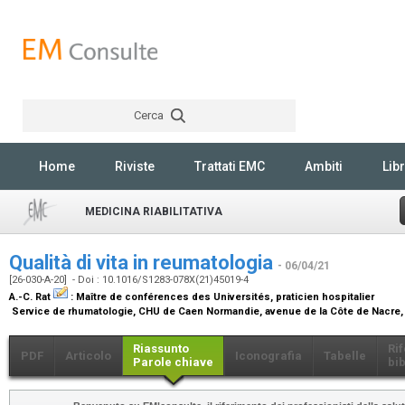
Cerca
Rechercher
Home
Riviste
Trattati EMC
Ambiti
Libr
MEDICINA RIABILITATIVA
Qualità di vita in reumatologia
- 06/04/21
[26-030-A-20] - Doi : 10.1016/S1283-078X(21)45019-4
A.-C. Rat
:
Maître de conférences des Universités, praticien hospitalier
Service de rhumatologie, CHU de Caen Normandie, avenue de la Côte de Nacre,
Riassunto
Ri
PDF
Articolo
Iconografia
Tabelle
Parole chiave
bib