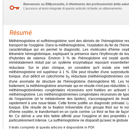
Benvenuto su EM|consulte, il riferimento dei professionisti della salut
L'accesso al testo integrale di questo articolo richiede un abbonamento.
Résumé
Méthémoglobine et sulfhémoglobine sont des dérivés de l'hémoglobine re
transport de l'oxygène. Dans la méthémoglobine, l'oxydation du fer de l'hème 
caractéristique qui en permet le diagnostic. Les molécules d'hème oxy
tétramère hémoglobinique, expliquant la présence dans l'érythrocyte de to
d'hybrides de valence. Environ 3 % de l'hémoglobine est oxydé quot
immédiatement réduit par un système enzymatique reposant essentielleme
réductase. Sur le plan clinique, on considère qu'il existe une mé
méthémoglobine est supérieur à 1 %. Elle peut résulter d'une surproducti
toxique, d'un déficit en cytochrome b
réductase (méthémoglobinémies congé
5
d'une anomalie de structure de l'hémoglobine (hémoglobine M). Les 
traitement, la méthémoglobine anormale qui en résulte n'est pas réductible
méthémoglobinémies congénitales récessives sont traitées en activant 
méthémoglobine. Les méthémoglobinémies congénitales récessives de type II, o
de l'organisme (et le métabolisme des lipides), s'accompagnent de trou
rapidement à une issue fatale. Cette forme justifie un diagnostic prénatal. 
toxique. Elle résulte de la fixation irréversible d'un groupe thiol sur le
d'hème oxydée, le transformant en un cycle corrine. Le thiol se fixe de façon 
fer. Ce dérivé a une très faible affinité pour l'oxygène et des propriété
particulièrement intense. La sulfhémoglobine ne disparaît qu'avec le globule 
Il testo completo di questo articolo è disponibile in PDF.