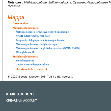
Mots-clés :
Méthémoglobine, Sulfhémoglobine, Cyanose, Hémoglobinose M
récessive
Mappa
Introduction
Méthémoglobinémies
Méthémoglobine : forme oxydée de l'hémoglobine
NADH-cytochrome b
réductase
5
Diagnostic biologique de méthémoglobinémie
Méthémoglobinémies d'origine toxique
Méthémoglobinémies congénitales récessives (OMIM 250800)
Hémoglobines M
Sulfhémoglobinémies
Sulfhémoglobine
Causes de sulfhémoglobinémie
Déclaration de liens d'intérêts
© 2020 Elsevier Masson SAS. Tutti i diritti riservati.
IL MIO ACCOUNT
CREARE UN ACCOUNT