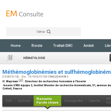
Cerca
Rechercher
Home
Riviste
Trattati EMC
Ambiti
Libr
HÉMATOLOGIE
Méthémoglobinémies et sulfhémoglobiném
[13-007-D-10] - Doi : 10.1016/S1155-1984(20)44438-3
H. Wajcman
:
Directeur de recherches honoraire à l'Inserm
Inserm U955 équipe 2, Institut Mondor de recherche biomédicale, 51, avenue du
Créteil, France
Riassunto
Ri
PDF
Articolo
Iconografia
Tabelle
Parole chiave
bib