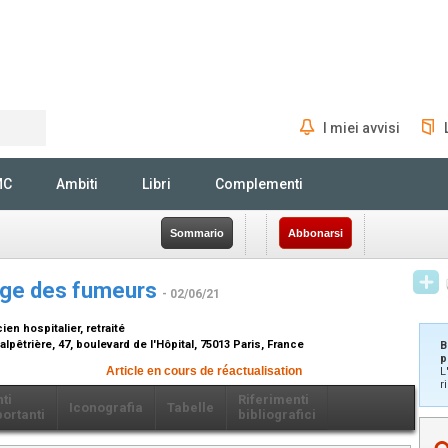
I miei avvisi
Rechercher
MC
Ambiti
Libri
Complementi
Sommario
Abbonarsi
rge des fumeurs
- 02/06/21
en hospitalier, retraité
alpêtrière, 47, boulevard de l'Hôpital, 75013 Paris, France
B
p
Article en cours de réactualisation
L
r
ti
Riferimenti
Iconografia
Tabelle
ortanti
bibliografici