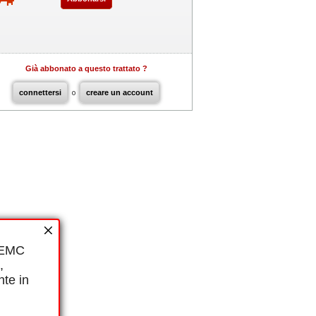
Già abbonato a questo trattato ?
connettersi
o
creare un account
i EMC
,
nte in