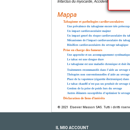
Infarctus du myocarde, Accident vasculaire cér
Mappa
Tabagisme et pathologies cardiovasculaires
Une prévalence du tabagisme encore très préoccup
Un impact cardiovasculaire majeur
Un impact genré du risque cardiovasculaire du t
Mécanismes de l'impact cardiovasculaire du taba
Bénéfices cardiovasculaires du sevrage tabagique
Prise en charge des fumeurs
Une approche et un accompagnement systématique
Le tabac est une drogue dure
Le tabagisme est une maladie chronique et doit êt
Traitements recommandés dans l'aide au sevrage
Thérapies non conventionnelles d'aide au sevrage
Place de la vapoteuse (cigarette électronique) dans
Le tabac chauffé n'est pas un produit de sevrage 
Gestion de la prise de poids lors du sevrage
Autres éléments susceptibles d'optimiser le sevrag
Déclaration de liens d'intérêts
© 2021 Elsevier Masson SAS. Tutti i diritti riserva
IL MIO ACCOUNT