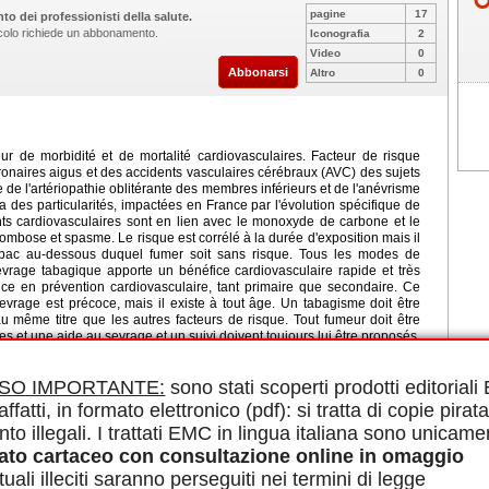
pagine
17
to dei professionisti della salute.
ticolo richiede un abbonamento.
Iconografia
2
Video
0
Abbonarsi
Altro
0
r de morbidité et de mortalité cardiovasculaires. Facteur de risque
onaires aigus et des accidents vasculaires cérébraux (AVC) des sujets
ue de l'artériopathie oblitérante des membres inférieurs et de l'anévrisme
 des particularités, impactées en France par l'évolution spécifique de
s cardiovasculaires sont en lien avec le monoxyde de carbone et le
ombose et spasme. Le risque est corrélé à la durée d'exposition mais il
bac au-dessous duquel fumer soit sans risque. Tous les modes de
vrage tabagique apporte un bénéfice cardiovasculaire rapide et très
fice en prévention cardiovasculaire, tant primaire que secondaire. Ce
sevrage est précoce, mais il existe à tout âge. Un tabagisme doit être
même titre que les autres facteurs de risque. Tout fumeur doit être
 et une aide au sevrage et un suivi doivent toujours lui être proposés.
consommation, le plus précocement possible. Le seul conseil d'« arrêter de
 facteur de risque avec une stratégie précise et un suivi prolongé. Les
ISO IMPORTANTE:
sono stati scoperti prodotti editorial
cotinique, la varénicline, le bupropion et les thérapies cognitivo-
peut être prescrite chez les patients coronariens, y compris au décours
affatti, in formato elettronico (pdf): si tratta di copie pirata
sme passif est un véritable facteur de risque et il doit être prévenu par
nto illegali. I trattati EMC in lingua italiana sono unicame
ato cartaceo con consultazione online in omaggio
le in PDF.
uali illeciti saranno perseguiti nei termini di legge
ovasculaires, Sevrage tabagique, Prévention cardiovasculaire,