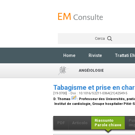
Cerca
Home
Riviste
Trattati E
ANGÉIOLOGIE
Tabagisme et prise en cha
[19-3700] - Doi : 10.1016/S2211-0364(21)42549-5
D. Thomas
:
Professeur des Universités, pratici
Institut de cardiologie, Groupe hospitalier Pitié-S
Riassunto
Pun
PDF
Articolo
Parole chiave
imp