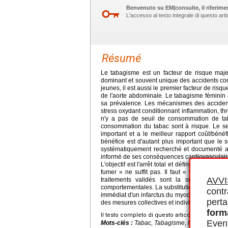
Benvenuto su EM|consulte, il riferimen
L'accesso al testo integrale di questo ar
Résumé
Le tabagisme est un facteur de risque majeu
dominant et souvent unique des accidents cor
jeunes, il est aussi le premier facteur de risq
de l'aorte abdominale. Le tabagisme féminin a
sa prévalence. Les mécanismes des accident
stress oxydant conditionnant inflammation, thr
n'y a pas de seuil de consommation de ta
consommation du tabac sont à risque. Le se
important et a le meilleur rapport coût/béné
bénéfice est d'autant plus important que le 
systématiquement recherché et documenté au 
informé de ses conséquences cardiovasculaires
L'objectif est l'arrêt total et définitif de la 
fumer » ne suffit pas. Il faut « traiter » ce
AVV
traitements validés sont la substitution ni
comportementales. La substitution nicotinique 
contr
immédiat d'un infarctus du myocarde. Le tabagi
perta
des mesures collectives et individuelles.
form
Il testo completo di questo articolo è disponibi
Event
Mots-clés :
Tabac, Tabagisme, Maladies cardi