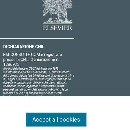
DICHIARAZIONE CNIL
EM-CONSULTE.COM è registrato
presso la CNIL, dichiarazione n.
1286925.
Ai sensi della legge n. 78-17 del 6 gennaio 1978
sull'informatica, sui file e sulle libertà, Lei puo' esercitare i
diritti di opposizione (art.26 della legge), di accesso (art.34 a
38 Legge), e di rettifica (art.36 della legge) per i dati che La
riguardano. Lei puo' cosi chiedere che siano rettificati,
compeltati, chiariti, aggiornati o cancellati i suoi dati
personali inesati, incompleti, equivoci, obsoleti o la cui
raccolta o di uso o di conservazione sono vietati.
Le informazioni relative ai visitatori del nostro sito,
compresa la loro identità, sono confidenziali.
Il responsabile del sito si impegna sull'onore a rispettare le
condizioni legali di confidenzialità applicabili in Francia e a
non divulgare tali informazioni a terzi.
Accept all cookies