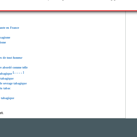
ébral, Artériopathie oblitérante des membres inférieurs
ante en France
abagisme
gisme
s de tout fumeur
re abordé comme telle
[
,
,
,
,
,
]
 tabagique
 tabagique
 le sevrage tabagique
du tabac
e tabagique
ti.