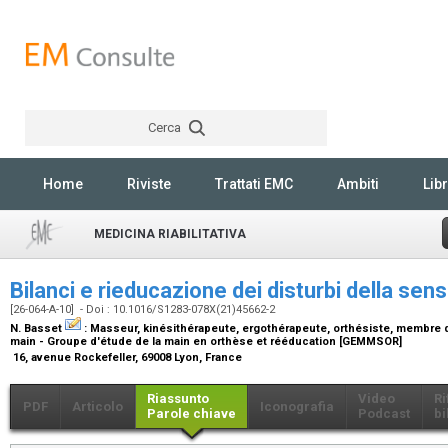
Cerca
Rechercher
Home
Riviste
Trattati EMC
Ambiti
Libr
MEDICINA RIABILITATIVA
Bilanci e rieducazione dei disturbi della sens
[26-064-A-10] - Doi : 10.1016/S1283-078X(21)45662-2
N. Basset
:
Masseur, kinésithérapeute, ergothérapeute, orthésiste, membre d
main - Groupe d'étude de la main en orthèse et rééducation [GEMMSOR]
16, avenue Rockefeller, 69008 Lyon, France
Riassunto
Video
Ri
PDF
Articolo
Iconografia
Parole chiave
Podcast
bi