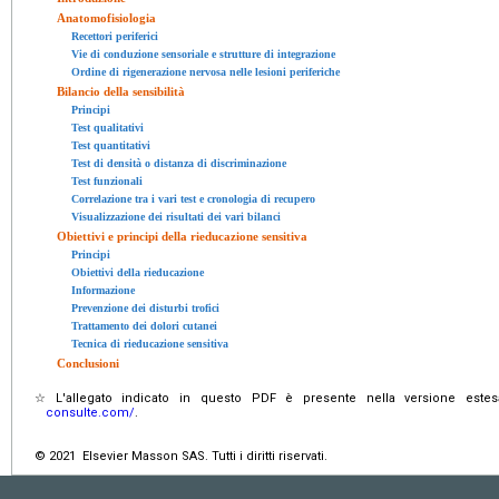
Anatomofisiologia
Recettori periferici
Vie di conduzione sensoriale e strutture di integrazione
Ordine di rigenerazione nervosa nelle lesioni periferiche
Bilancio della sensibilità
Principi
Test qualitativi
Test quantitativi
Test di densità o distanza di discriminazione
Test funzionali
Correlazione tra i vari test e cronologia di recupero
Visualizzazione dei risultati dei vari bilanci
Obiettivi e principi della rieducazione sensitiva
Principi
Obiettivi della rieducazione
Informazione
Prevenzione dei disturbi trofici
Trattamento dei dolori cutanei
Tecnica di rieducazione sensitiva
Conclusioni
☆
L'allegato indicato in questo PDF è presente nella versione estes
consulte.com/
.
© 2021 Elsevier Masson SAS. Tutti i diritti riservati.