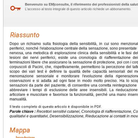
Benvenuto su EM|consulte, il riferimento dei professionisti della salut
L'accesso al testo integrale di questo articolo richiede un abbonamento.
Riassunto
Dopo un richiamo sulla fisiologia della sensibilità, in cui sono menzionat
periferici, nonché l'elaborazione centrale della sensazione, sono presentate
nervosa, una metodica di esplorazione clinica della sensibilità e le fasi d
lesioni dei nervi periferici, esiste una cronologia di riafferentazione de
terminazioni libere che assicurano la sensazione di protezione, poi con i corp
corpuscoli di Pacini, che, rispettivamente, permettono la percezione del tat
scopo dei vari test è definire la qualità delle capacità sensoriali del 
menomazione sensoriale e monitorare l'evoluzione della rigenerazion
osservazioni e si adatta ad ogni fase in modo molto preciso. Ha lo scop
sensazioni da parte del paziente, di consentire una corretta reintegrazione
abbreviare i tempi di esclusione delle aree insensibili. La rieducazione
articolare e muscolare e favorisce la funzionalità, perché una mano insen
manualità.
Il testo completo di questo articolo è disponibile in PDF.
Parole chiave :
Recettori sensitivi cutanei, Cronologia di riafferentazione, Co
qualitativi e quantitativi, Desensibilizzazione, Rieducazione ai contatti in movim
Mappa
Introduzione