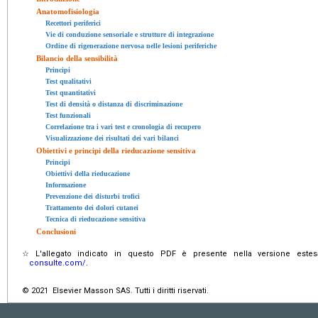
Anatomofisiologia
Recettori periferici
Vie di conduzione sensoriale e strutture di integrazione
Ordine di rigenerazione nervosa nelle lesioni periferiche
Bilancio della sensibilità
Principi
Test qualitativi
Test quantitativi
Test di densità o distanza di discriminazione
Test funzionali
Correlazione tra i vari test e cronologia di recupero
Visualizzazione dei risultati dei vari bilanci
Obiettivi e principi della rieducazione sensitiva
Principi
Obiettivi della rieducazione
Informazione
Prevenzione dei disturbi trofici
Trattamento dei dolori cutanei
Tecnica di rieducazione sensitiva
Conclusioni
☆
L'allegato indicato in questo PDF è presente nella versione estes
consulte.com/
.
© 2021 Elsevier Masson SAS. Tutti i diritti riservati.