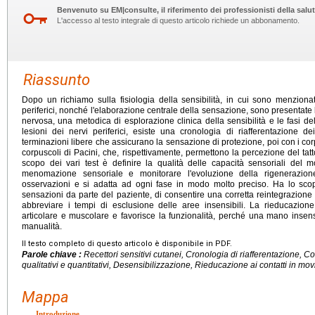
Benvenuto su EM|consulte, il riferimento dei professionisti della salut
L'accesso al testo integrale di questo articolo richiede un abbonamento.
Riassunto
Dopo un richiamo sulla fisiologia della sensibilità, in cui sono menzionat
periferici, nonché l'elaborazione centrale della sensazione, sono presentate
nervosa, una metodica di esplorazione clinica della sensibilità e le fasi d
lesioni dei nervi periferici, esiste una cronologia di riafferentazione de
terminazioni libere che assicurano la sensazione di protezione, poi con i corp
corpuscoli di Pacini, che, rispettivamente, permettono la percezione del tat
scopo dei vari test è definire la qualità delle capacità sensoriali del 
menomazione sensoriale e monitorare l'evoluzione della rigenerazion
osservazioni e si adatta ad ogni fase in modo molto preciso. Ha lo scop
sensazioni da parte del paziente, di consentire una corretta reintegrazione
abbreviare i tempi di esclusione delle aree insensibili. La rieducazione
articolare e muscolare e favorisce la funzionalità, perché una mano insen
manualità.
Il testo completo di questo articolo è disponibile in PDF.
Parole chiave :
Recettori sensitivi cutanei, Cronologia di riafferentazione, Co
qualitativi e quantitativi, Desensibilizzazione, Rieducazione ai contatti in movim
Mappa
Introduzione