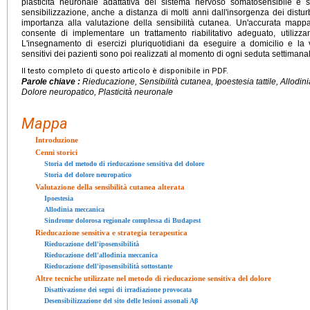
plasticità neuronale adattativa del sistema nervoso somatosensibile e s
sensibilizzazione, anche a distanza di molti anni dall'insorgenza dei dist
importanza alla valutazione della sensibilità cutanea. Un'accurata mappatu
consente di implementare un trattamento riabilitativo adeguato, utiliz
L'insegnamento di esercizi pluriquotidiani da eseguire a domicilio e la 
sensitivi dei pazienti sono poi realizzati al momento di ogni seduta settimana
Il testo completo di questo articolo è disponibile in PDF.
Parole chiave :
Rieducazione, Sensibilità cutanea, Ipoestesia tattile, Allodi
Dolore neuropatico, Plasticità neuronale
Mappa
Introduzione
Cenni storici
Storia del metodo di rieducazione sensitiva del dolore
Storia del dolore neuropatico
Valutazione della sensibilità cutanea alterata
Ipoestesia
Allodinia meccanica
Sindrome dolorosa regionale complessa di Budapest
Rieducazione sensitiva e strategia terapeutica
Rieducazione dell'iposensibilità
Rieducazione dell'allodinia meccanica
Rieducazione dell'iposensibilità sottostante
Altre tecniche utilizzate nel metodo di rieducazione sensitiva del dolore
Disattivazione dei segni di irradiazione provocata
Desensibilizzazione del sito delle lesioni assonali Aβ