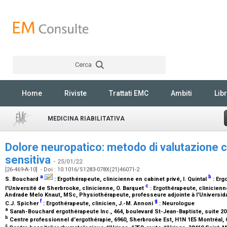
Cerca
Rechercher
Home
Riviste
Trattati EMC
Ambiti
Libr
MEDICINA RIABILITATIVA
Dolore neuropatico: metodo di valutazione cl
sensitiva
- 25/01/22
[26-469-A-10] - Doi : 10.1016/S1283-078X(21)46071-2
a
b
S. Bouchard
:
Ergothérapeute, clinicienne en cabinet privé
, I. Quintal
:
Erg
c
l'Université de Sherbrooke, clinicienne
, O. Barquet
:
Ergothérapeute, clinicienn
Andrade Melo Knaut,
MSc, Physiothérapeute, professeure adjointe à l'Universi
f
g
C.J. Spicher
:
Ergothérapeute, clinicien
, J.-M. Annoni
:
Neurologue
a
Sarah-Bouchard ergothérapeute Inc., 464, boulevard St-Jean-Baptiste, suite 2
b
Centre professionnel d'ergothérapie, 6960, Sherbrooke Est, H1N 1E5 Montréal
c