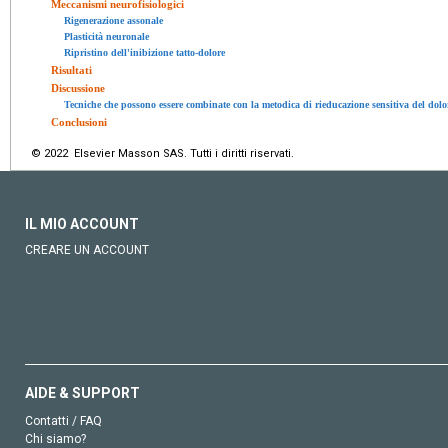
Meccanismi neurofisiologici
Rigenerazione assonale
Plasticità neuronale
Ripristino dell'inibizione tatto-dolore
Risultati
Discussione
Tecniche che possono essere combinate con la metodica di rieducazione sensitiva del dolo
Conclusioni
© 2022 Elsevier Masson SAS. Tutti i diritti riservati.
IL MIO ACCOUNT
CREARE UN ACCOUNT
AIDE & SUPPORT
Contatti / FAQ
Chi siamo?