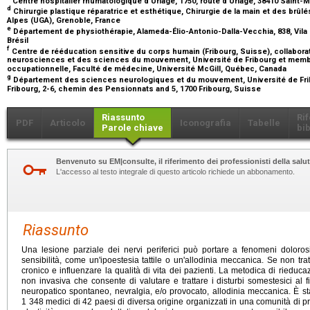
Centre hospitalier rhumatologique d'Uriage, 1750, route d'Uriage, 38410 Saint-M
d
Chirurgie plastique réparatrice et esthétique, Chirurgie de la main et des brûl
Alpes (UGA), Grenoble, France
e
Département de physiothérapie, Alameda-Élio-Antonio-Dalla-Vecchia, 838, Vila 
Brésil
f
Centre de rééducation sensitive du corps humain (Fribourg, Suisse), collabor
neurosciences et des sciences du mouvement, Université de Fribourg et membre 
occupationnelle, Faculté de médecine, Université McGill, Québec, Canada
g
Département des sciences neurologiques et du mouvement, Université de Fribo
Fribourg, 2-6, chemin des Pensionnats and 5, 1700 Fribourg, Suisse
Riassunto
Ri
PDF
Articolo
Iconografia
Tabelle
Parole chiave
bib
Benvenuto su EM|consulte, il riferimento dei professionisti della salut
L'accesso al testo integrale di questo articolo richiede un abbonamento.
Riassunto
Una lesione parziale dei nervi periferici può portare a fenomeni dolorosi 
sensibilità, come un'ipoestesia tattile o un'allodinia meccanica. Se non tra
cronico e influenzare la qualità di vita dei pazienti. La metodica di rieduc
non invasiva che consente di valutare e trattare i disturbi somestesici al f
neuropatico spontaneo, nevralgia, e/o provocato, allodinia meccanica. È st
1 348 medici di 42 paesi di diversa origine organizzati in una comunità di pra