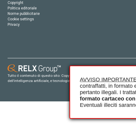
Copyright
Politica editoriale
Norme pubblicitarie
Cookie settings
Privacy
Tutto il contenuto di questo sito: Copyright © 2026 Elsevier, i suoi licenziatari e c
AVVISO IMPORTANTE
dell’intelligenza artificiale, e tecnologie simili. Per tutto il contenuto ‘open ac
contraffatti, in formato e
pertanto illegali. I tra
formato cartaceo con
Eventuali illeciti saran