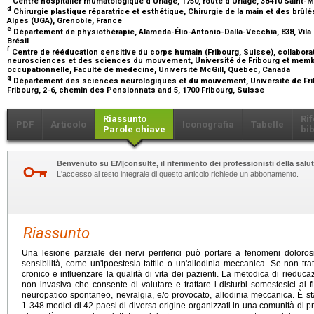
Centre hospitalier rhumatologique d'Uriage, 1750, route d'Uriage, 38410 Saint-M
d
Chirurgie plastique réparatrice et esthétique, Chirurgie de la main et des brûl
Alpes (UGA), Grenoble, France
e
Département de physiothérapie, Alameda-Élio-Antonio-Dalla-Vecchia, 838, Vila 
Brésil
f
Centre de rééducation sensitive du corps humain (Fribourg, Suisse), collabor
neurosciences et des sciences du mouvement, Université de Fribourg et membre 
occupationnelle, Faculté de médecine, Université McGill, Québec, Canada
g
Département des sciences neurologiques et du mouvement, Université de Fribo
Fribourg, 2-6, chemin des Pensionnats and 5, 1700 Fribourg, Suisse
Riassunto
Ri
PDF
Articolo
Iconografia
Tabelle
Parole chiave
bib
Benvenuto su EM|consulte, il riferimento dei professionisti della salut
L'accesso al testo integrale di questo articolo richiede un abbonamento.
Riassunto
Una lesione parziale dei nervi periferici può portare a fenomeni dolorosi 
sensibilità, come un'ipoestesia tattile o un'allodinia meccanica. Se non tra
cronico e influenzare la qualità di vita dei pazienti. La metodica di rieduc
non invasiva che consente di valutare e trattare i disturbi somestesici al f
neuropatico spontaneo, nevralgia, e/o provocato, allodinia meccanica. È st
1 348 medici di 42 paesi di diversa origine organizzati in una comunità di pra