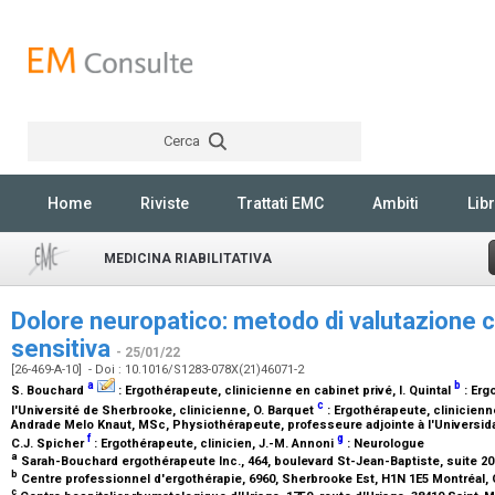
Cerca
Rechercher
Home
Riviste
Trattati EMC
Ambiti
Libr
MEDICINA RIABILITATIVA
Dolore neuropatico: metodo di valutazione cl
sensitiva
- 25/01/22
[26-469-A-10] - Doi : 10.1016/S1283-078X(21)46071-2
a
b
S. Bouchard
:
Ergothérapeute, clinicienne en cabinet privé
, I. Quintal
:
Erg
c
l'Université de Sherbrooke, clinicienne
, O. Barquet
:
Ergothérapeute, clinicienn
Andrade Melo Knaut,
MSc, Physiothérapeute, professeure adjointe à l'Universi
f
g
C.J. Spicher
:
Ergothérapeute, clinicien
, J.-M. Annoni
:
Neurologue
a
Sarah-Bouchard ergothérapeute Inc., 464, boulevard St-Jean-Baptiste, suite 2
b
Centre professionnel d'ergothérapie, 6960, Sherbrooke Est, H1N 1E5 Montréal
c