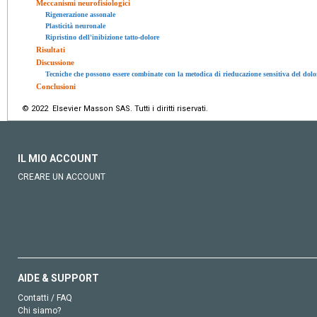
Meccanismi neurofisiologici
Rigenerazione assonale
Plasticità neuronale
Ripristino dell'inibizione tatto-dolore
Risultati
Discussione
Tecniche che possono essere combinate con la metodica di rieducazione sensitiva del dolo
Conclusioni
© 2022 Elsevier Masson SAS. Tutti i diritti riservati.
IL MIO ACCOUNT
CREARE UN ACCOUNT
AIDE & SUPPORT
Contatti / FAQ
Chi siamo?