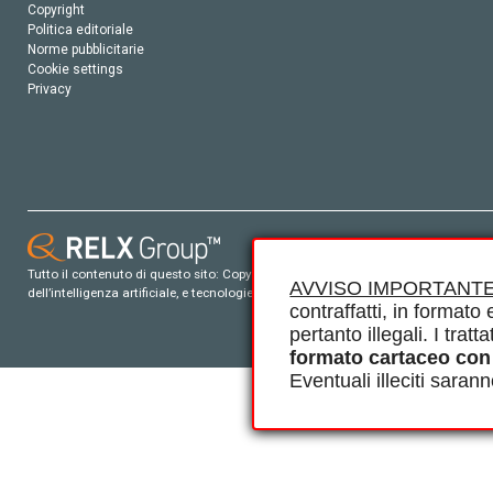
Copyright
Politica editoriale
Norme pubblicitarie
Cookie settings
Privacy
Tutto il contenuto di questo sito: Copyright © 2026 Elsevier, i suoi licenziatari e c
AVVISO IMPORTANTE
dell’intelligenza artificiale, e tecnologie simili. Per tutto il contenuto ‘open ac
contraffatti, in formato e
pertanto illegali. I tra
formato cartaceo con
Eventuali illeciti saran