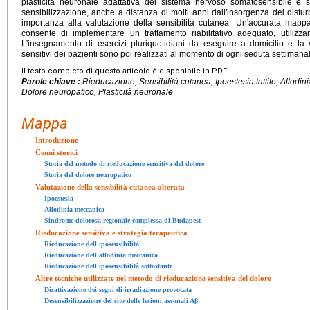
plasticità neuronale adattativa del sistema nervoso somatosensibile e s
sensibilizzazione, anche a distanza di molti anni dall'insorgenza dei dist
importanza alla valutazione della sensibilità cutanea. Un'accurata mappatu
consente di implementare un trattamento riabilitativo adeguato, utiliz
L'insegnamento di esercizi pluriquotidiani da eseguire a domicilio e la 
sensitivi dei pazienti sono poi realizzati al momento di ogni seduta settimana
Il testo completo di questo articolo è disponibile in PDF.
Parole chiave :
Rieducazione, Sensibilità cutanea, Ipoestesia tattile, Allodi
Dolore neuropatico, Plasticità neuronale
Mappa
Introduzione
Cenni storici
Storia del metodo di rieducazione sensitiva del dolore
Storia del dolore neuropatico
Valutazione della sensibilità cutanea alterata
Ipoestesia
Allodinia meccanica
Sindrome dolorosa regionale complessa di Budapest
Rieducazione sensitiva e strategia terapeutica
Rieducazione dell'iposensibilità
Rieducazione dell'allodinia meccanica
Rieducazione dell'iposensibilità sottostante
Altre tecniche utilizzate nel metodo di rieducazione sensitiva del dolore
Disattivazione dei segni di irradiazione provocata
Desensibilizzazione del sito delle lesioni assonali Aβ