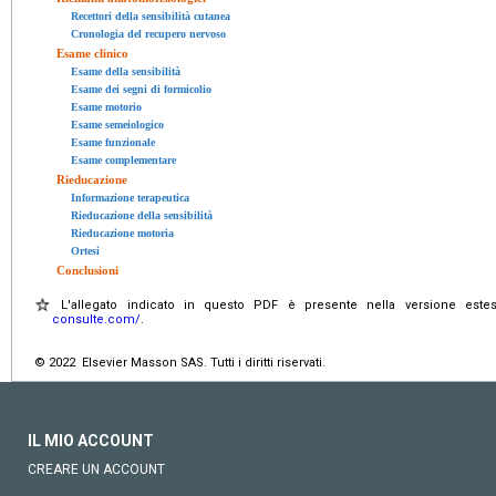
Recettori della sensibilità cutanea
Cronologia del recupero nervoso
Esame clinico
Esame della sensibilità
Esame dei segni di formicolio
Esame motorio
Esame semeiologico
Esame funzionale
Esame complementare
Rieducazione
Informazione terapeutica
Rieducazione della sensibilità
Rieducazione motoria
Ortesi
Conclusioni
L'allegato indicato in questo PDF è presente nella versione estes
consulte.com/
.
© 2022 Elsevier Masson SAS. Tutti i diritti riservati.
IL MIO ACCOUNT
CREARE UN ACCOUNT