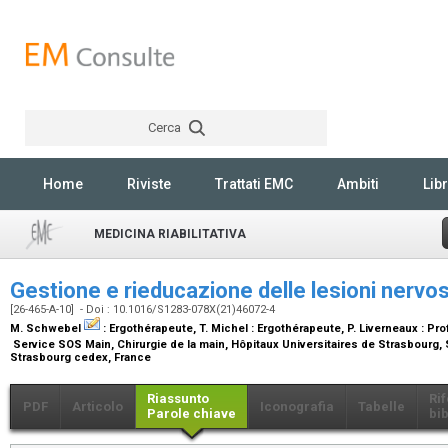
Cerca
Rechercher
Home
Riviste
Trattati EMC
Ambiti
Libr
MEDICINA RIABILITATIVA
Gestione e rieducazione delle lesioni nervo
[26-465-A-10] - Doi : 10.1016/S1283-078X(21)46072-4
M. Schwebel
:
Ergothérapeute
, T. Michel :
Ergothérapeute
, P. Liverneaux :
Pro
Service SOS Main, Chirurgie de la main, Hôpitaux Universitaires de Strasbourg, S
Strasbourg cedex, France
Riassunto
Ri
PDF
Articolo
Iconografia
Tabelle
Parole chiave
bib