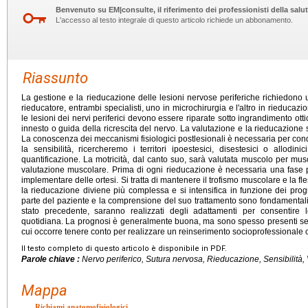
Benvenuto su EM|consulte, il riferimento dei professionisti della salut
L'accesso al testo integrale di questo articolo richiede un abbonamento.
Riassunto
La gestione e la rieducazione delle lesioni nervose periferiche richiedono u
rieducatore, entrambi specialisti, uno in microchirurgia e l'altro in rieducaz
le lesioni dei nervi periferici devono essere riparate sotto ingrandimento ott
innesto o guida della ricrescita del nervo. La valutazione e la rieducazione
La conoscenza dei meccanismi fisiologici postlesionali è necessaria per co
la sensibilità, ricercheremo i territori ipoestesici, disestesici o allodini
quantificazione. La motricità, dal canto suo, sarà valutata muscolo per musc
valutazione muscolare. Prima di ogni rieducazione è necessaria una fase 
implementare delle ortesi. Si tratta di mantenere il trofismo muscolare e la fle
la rieducazione diviene più complessa e si intensifica in funzione dei prog
parte del paziente e la comprensione del suo trattamento sono fondamentali
stato precedente, saranno realizzati degli adattamenti per consentire lo
quotidiana. La prognosi è generalmente buona, ma sono spesso presenti sequ
cui occorre tenere conto per realizzare un reinserimento socioprofessionale o
Il testo completo di questo articolo è disponibile in PDF.
Parole chiave :
Nervo periferico, Sutura nervosa, Rieducazione, Sensibilità, V
Mappa
Richiami anatomofisiologici