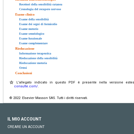
Recettori della sensibilità cutanea
Cronologia del recupero nervoso
Esame clinico
Esame della sensibilità
Esame dei segni di formicolio
Esame motorio
Esame semeiologico
Esame funzionale
Esame complementare
Rieducazione
Informazione terapeutica
Rieducazione della sensibilità
Rieducazione motoria
Ortesi
Conclusioni
L'allegato indicato in questo PDF è presente nella versione estes
consulte.com/
.
© 2022 Elsevier Masson SAS. Tutti i diritti riservati.
IL MIO ACCOUNT
CREARE UN ACCOUNT