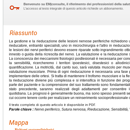
Benvenuto su EM|consulte, il riferimento dei professionisti della salut
L'accesso al testo integrale di questo articolo richiede un abbonamento.
Riassunto
La gestione e la rieducazione delle lesioni nervose periferiche richiedono u
rieducatore, entrambi specialisti, uno in microchirurgia e l'altro in rieducaz
le lesioni dei nervi periferici devono essere riparate sotto ingrandimento ott
innesto o guida della ricrescita del nervo. La valutazione e la rieducazione
La conoscenza dei meccanismi fisiologici postlesionali è necessaria per co
la sensibilità, ricercheremo i territori ipoestesici, disestesici o allodini
quantificazione. La motricità, dal canto suo, sarà valutata muscolo per musc
valutazione muscolare. Prima di ogni rieducazione è necessaria una fase 
implementare delle ortesi. Si tratta di mantenere il trofismo muscolare e la fle
la rieducazione diviene più complessa e si intensifica in funzione dei prog
parte del paziente e la comprensione del suo trattamento sono fondamentali
stato precedente, saranno realizzati degli adattamenti per consentire lo
quotidiana. La prognosi è generalmente buona, ma sono spesso presenti sequ
cui occorre tenere conto per realizzare un reinserimento socioprofessionale o
Il testo completo di questo articolo è disponibile in PDF.
Parole chiave :
Nervo periferico, Sutura nervosa, Rieducazione, Sensibilità, V
Mappa
Richiami anatomofisiologici