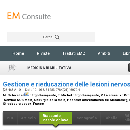
Cerca
Rechercher
Home
Riviste
Trattati EMC
Ambiti
Libr
MEDICINA RIABILITATIVA
Gestione e rieducazione delle lesioni nervo
[26-465-A-10] - Doi : 10.1016/S1283-078X(21)46072-4
M. Schwebel
:
Ergothérapeute
, T. Michel :
Ergothérapeute
, P. Liverneaux :
Pro
Service SOS Main, Chirurgie de la main, Hôpitaux Universitaires de Strasbourg, S
Strasbourg cedex, France
Riassunto
Ri
PDF
Articolo
Iconografia
Tabelle
Parole chiave
bib