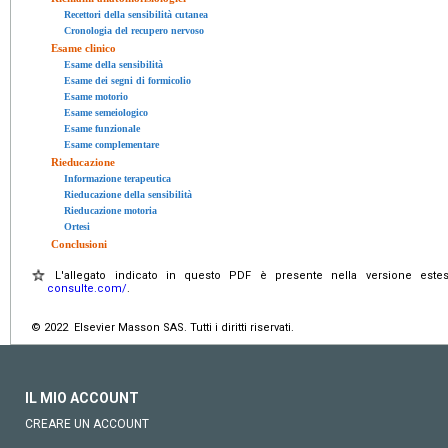
Recettori della sensibilità cutanea
Cronologia del recupero nervoso
Esame clinico
Esame della sensibilità
Esame dei segni di formicolio
Esame motorio
Esame semeiologico
Esame funzionale
Esame complementare
Rieducazione
Informazione terapeutica
Rieducazione della sensibilità
Rieducazione motoria
Ortesi
Conclusioni
L'allegato indicato in questo PDF è presente nella versione estes
consulte.com/
.
© 2022 Elsevier Masson SAS. Tutti i diritti riservati.
IL MIO ACCOUNT
CREARE UN ACCOUNT