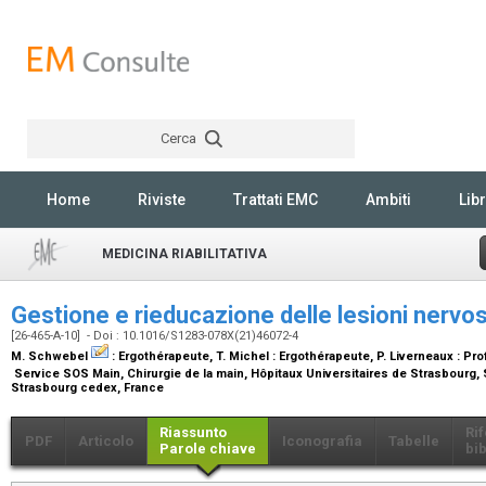
Cerca
Rechercher
Home
Riviste
Trattati EMC
Ambiti
Libr
MEDICINA RIABILITATIVA
Gestione e rieducazione delle lesioni nervo
[26-465-A-10] - Doi : 10.1016/S1283-078X(21)46072-4
M. Schwebel
:
Ergothérapeute
, T. Michel :
Ergothérapeute
, P. Liverneaux :
Pro
Service SOS Main, Chirurgie de la main, Hôpitaux Universitaires de Strasbourg, S
Strasbourg cedex, France
Riassunto
Ri
PDF
Articolo
Iconografia
Tabelle
Parole chiave
bib