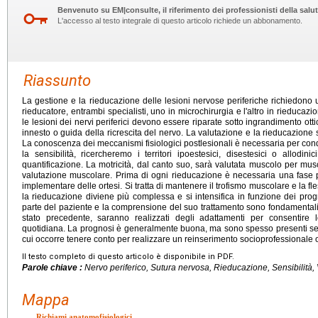
Benvenuto su EM|consulte, il riferimento dei professionisti della salut
L'accesso al testo integrale di questo articolo richiede un abbonamento.
Riassunto
La gestione e la rieducazione delle lesioni nervose periferiche richiedono u
rieducatore, entrambi specialisti, uno in microchirurgia e l'altro in rieducaz
le lesioni dei nervi periferici devono essere riparate sotto ingrandimento ott
innesto o guida della ricrescita del nervo. La valutazione e la rieducazione
La conoscenza dei meccanismi fisiologici postlesionali è necessaria per co
la sensibilità, ricercheremo i territori ipoestesici, disestesici o allodini
quantificazione. La motricità, dal canto suo, sarà valutata muscolo per musc
valutazione muscolare. Prima di ogni rieducazione è necessaria una fase 
implementare delle ortesi. Si tratta di mantenere il trofismo muscolare e la fle
la rieducazione diviene più complessa e si intensifica in funzione dei prog
parte del paziente e la comprensione del suo trattamento sono fondamentali
stato precedente, saranno realizzati degli adattamenti per consentire lo
quotidiana. La prognosi è generalmente buona, ma sono spesso presenti sequ
cui occorre tenere conto per realizzare un reinserimento socioprofessionale o
Il testo completo di questo articolo è disponibile in PDF.
Parole chiave :
Nervo periferico, Sutura nervosa, Rieducazione, Sensibilità, V
Mappa
Richiami anatomofisiologici