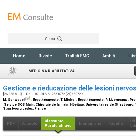
Cerca
Rechercher
Home
Riviste
Trattati EMC
Ambiti
Libr
MEDICINA RIABILITATIVA
Gestione e rieducazione delle lesioni nervo
[26-465-A-10] - Doi : 10.1016/S1283-078X(21)46072-4
M. Schwebel
:
Ergothérapeute
, T. Michel :
Ergothérapeute
, P. Liverneaux :
Pro
Service SOS Main, Chirurgie de la main, Hôpitaux Universitaires de Strasbourg, S
Strasbourg cedex, France
Riassunto
Ri
PDF
Articolo
Iconografia
Tabelle
Parole chiave
bib