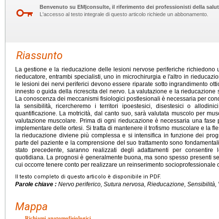
Benvenuto su EM|consulte, il riferimento dei professionisti della salut
L'accesso al testo integrale di questo articolo richiede un abbonamento.
Riassunto
La gestione e la rieducazione delle lesioni nervose periferiche richiedono u
rieducatore, entrambi specialisti, uno in microchirurgia e l'altro in rieducaz
le lesioni dei nervi periferici devono essere riparate sotto ingrandimento ott
innesto o guida della ricrescita del nervo. La valutazione e la rieducazione
La conoscenza dei meccanismi fisiologici postlesionali è necessaria per co
la sensibilità, ricercheremo i territori ipoestesici, disestesici o allodini
quantificazione. La motricità, dal canto suo, sarà valutata muscolo per musc
valutazione muscolare. Prima di ogni rieducazione è necessaria una fase 
implementare delle ortesi. Si tratta di mantenere il trofismo muscolare e la fle
la rieducazione diviene più complessa e si intensifica in funzione dei prog
parte del paziente e la comprensione del suo trattamento sono fondamentali
stato precedente, saranno realizzati degli adattamenti per consentire lo
quotidiana. La prognosi è generalmente buona, ma sono spesso presenti sequ
cui occorre tenere conto per realizzare un reinserimento socioprofessionale o
Il testo completo di questo articolo è disponibile in PDF.
Parole chiave :
Nervo periferico, Sutura nervosa, Rieducazione, Sensibilità, V
Mappa
Richiami anatomofisiologici