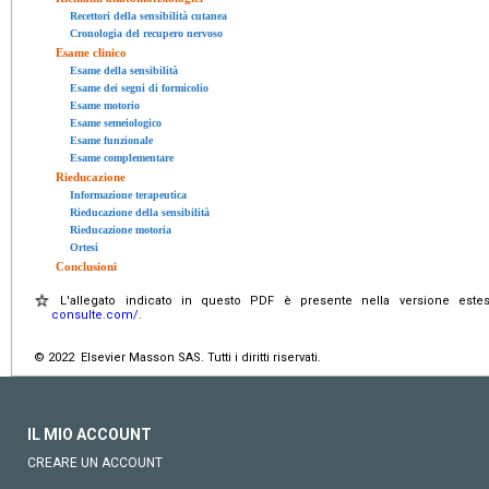
Recettori della sensibilità cutanea
Cronologia del recupero nervoso
Esame clinico
Esame della sensibilità
Esame dei segni di formicolio
Esame motorio
Esame semeiologico
Esame funzionale
Esame complementare
Rieducazione
Informazione terapeutica
Rieducazione della sensibilità
Rieducazione motoria
Ortesi
Conclusioni
L'allegato indicato in questo PDF è presente nella versione estes
consulte.com/
.
© 2022 Elsevier Masson SAS. Tutti i diritti riservati.
IL MIO ACCOUNT
CREARE UN ACCOUNT