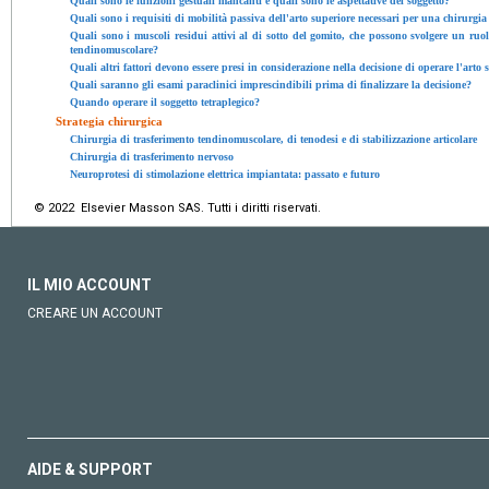
Quali sono le funzioni gestuali mancanti e quali sono le aspettative del soggetto?
Quali sono i requisiti di mobilità passiva dell'arto superiore necessari per una chirurgia
Quali sono i muscoli residui attivi al di sotto del gomito, che possono svolgere un ruolo
tendinomuscolare?
Quali altri fattori devono essere presi in considerazione nella decisione di operare l'arto 
Quali saranno gli esami paraclinici imprescindibili prima di finalizzare la decisione?
Quando operare il soggetto tetraplegico?
Strategia chirurgica
Chirurgia di trasferimento tendinomuscolare, di tenodesi e di stabilizzazione articolare
Chirurgia di trasferimento nervoso
Neuroprotesi di stimolazione elettrica impiantata: passato e futuro
© 2022 Elsevier Masson SAS. Tutti i diritti riservati.
IL MIO ACCOUNT
CREARE UN ACCOUNT
AIDE & SUPPORT