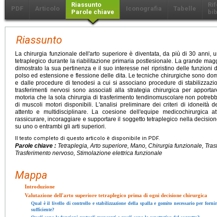
Riassunto
Ri
PDF
Articolo
Iconografia
Tabelle
Parole chiave
bib
Riassunto
La chirurgia funzionale dell'arto superiore è diventata, da più di 30 anni, 
tetraplegico durante la riabilitazione primaria postlesionale. La grande ma
dimostrato la sua pertinenza e il suo interesse nel ripristino delle funzioni
polso ed estensione e flessione delle dita. Le tecniche chirurgiche sono dom
e dalle procedure di tenodesi a cui si associano procedure di stabilizzazio
trasferimenti nervosi sono associati alla strategia chirurgica per apporta
motoria che la sola chirurgia di trasferimento tendinomuscolare non potre
di muscoli motori disponibili. L'analisi preliminare dei criteri di idoneità
attento e multidisciplinare. La coesione dell'equipe medicochirurgica 
rassicurare, incoraggiare e supportare il soggetto tetraplegico nella decision
su uno o entrambi gli arti superiori.
Il testo completo di questo articolo è disponibile in PDF.
Parole chiave :
Tetraplegia, Arto superiore, Mano, Chirurgia funzionale, Tra
Trasferimento nervoso, Stimolazione elettrica funzionale
Mappa
Introduzione
Valutazione dell'arto superiore tetraplegico prima di ogni decisione chirurgica
Qual è il livello di controllo e stabilizzazione della spalla e gomito necessario per for
sufficiente?