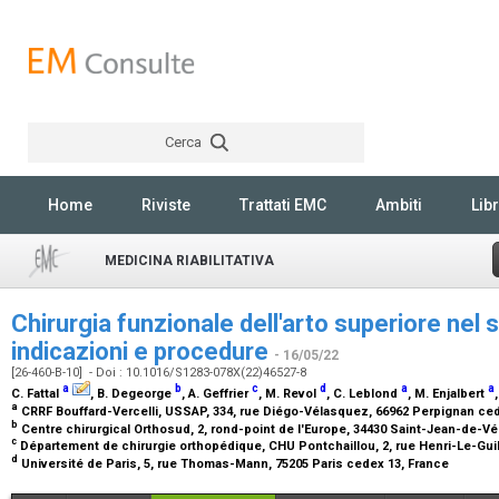
Cerca
Rechercher
Home
Riviste
Trattati EMC
Ambiti
Libr
MEDICINA RIABILITATIVA
Chirurgia funzionale dell'arto superiore nel 
indicazioni e procedure
- 16/05/22
[26-460-B-10] - Doi : 10.1016/S1283-078X(22)46527-8
a
b
c
d
a
a
C. Fattal
, B. Degeorge
, A. Geffrier
, M. Revol
, C. Leblond
, M. Enjalbert
a
CRRF Bouffard-Vercelli, USSAP, 334, rue Diégo-Vélasquez, 66962 Perpignan ce
b
Centre chirurgical Orthosud, 2, rond-point de l'Europe, 34430 Saint-Jean-de-V
c
Département de chirurgie orthopédique, CHU Pontchaillou, 2, rue Henri-Le-Gui
d
Université de Paris, 5, rue Thomas-Mann, 75205 Paris cedex 13, France