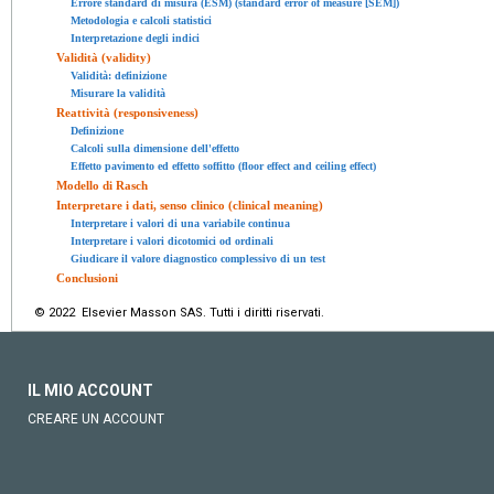
Errore standard di misura (ESM) (standard error of measure [SEM])
Metodologia e calcoli statistici
Interpretazione degli indici
Validità (validity)
Validità: definizione
Misurare la validità
Reattività (responsiveness)
Definizione
Calcoli sulla dimensione dell'effetto
Effetto pavimento ed effetto soffitto (floor effect and ceiling effect)
Modello di Rasch
Interpretare i dati, senso clinico (clinical meaning)
Interpretare i valori di una variabile continua
Interpretare i valori dicotomici od ordinali
Giudicare il valore diagnostico complessivo di un test
Conclusioni
© 2022 Elsevier Masson SAS. Tutti i diritti riservati.
IL MIO ACCOUNT
CREARE UN ACCOUNT