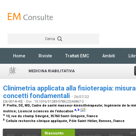
Cerca
Rechercher
Home
Riviste
Trattati EMC
Ambiti
Libr
MEDICINA RIABILITATIVA
Clinimetria applicata alla fisioterapia: misura
concetti fondamentali
- 26/07/22
[26-007-A-40] - Doi : 10.1016/S1283-078X(22)46867-2
P. Piette,
DE, MD, Cadre de santé masseur-kinésithérapeute; Ingénierie de la ré
a
,
b
motrice; Licencié sciences de l'éducation
a
10, rue du champ Sévigné, 35760 Saint-Grégoire, France
b
Cellule recherche clinique appliquée, Pôle Saint-Hélier, Rennes, France
Riassunto
Ri
PDF
Articolo
Iconografia
Tabelle