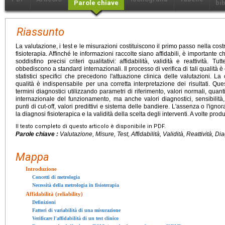
Parole chiave
bib
Riassunto
La valutazione, i test e le misurazioni costituiscono il primo passo nella cost
fisioterapia. Affinché le informazioni raccolte siano affidabili, è importante che
soddisfino precisi criteri qualitativi: affidabilità, validità e reattività. T
obbediscono a standard internazionali. Il processo di verifica di tali qualità è e
statistici specifici che precedono l'attuazione clinica delle valutazioni. L
qualità è indispensabile per una corretta interpretazione dei risultati. Que
termini diagnostici utilizzando parametri di riferimento, valori normali, quanti
internazionale del funzionamento, ma anche valori diagnostici, sensibilità, 
punti di cut-off, valori predittivi e sistema delle bandiere. L'assenza o l'ig
la diagnosi fisioterapica e la validità della scelta degli interventi. A volte prod
Il testo completo di questo articolo è disponibile in PDF.
Parole chiave :
Valutazione, Misure, Test, Affidabilità, Validità, Reattività, Di
Mappa
Introduzione
Concetti di metrologia
Necessità della metrologia in fisioterapia
Affidabilità (reliability)
Definizioni
Fattori di variabilità di una misurazione
Verificare l'affidabilità di un test clinico