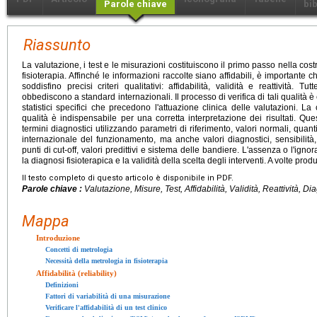
Parole chiave
bib
Riassunto
La valutazione, i test e le misurazioni costituiscono il primo passo nella cost
fisioterapia. Affinché le informazioni raccolte siano affidabili, è importante che
soddisfino precisi criteri qualitativi: affidabilità, validità e reattività. T
obbediscono a standard internazionali. Il processo di verifica di tali qualità è e
statistici specifici che precedono l'attuazione clinica delle valutazioni. L
qualità è indispensabile per una corretta interpretazione dei risultati. Que
termini diagnostici utilizzando parametri di riferimento, valori normali, quanti
internazionale del funzionamento, ma anche valori diagnostici, sensibilità, 
punti di cut-off, valori predittivi e sistema delle bandiere. L'assenza o l'ig
la diagnosi fisioterapica e la validità della scelta degli interventi. A volte prod
Il testo completo di questo articolo è disponibile in PDF.
Parole chiave :
Valutazione, Misure, Test, Affidabilità, Validità, Reattività, Di
Mappa
Introduzione
Concetti di metrologia
Necessità della metrologia in fisioterapia
Affidabilità (reliability)
Definizioni
Fattori di variabilità di una misurazione
Verificare l'affidabilità di un test clinico