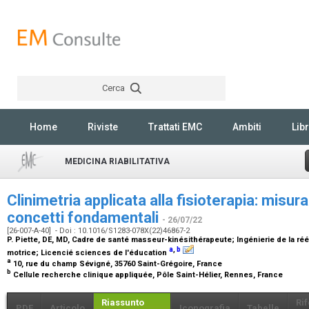
Cerca
Rechercher
Home
Riviste
Trattati EMC
Ambiti
Libr
MEDICINA RIABILITATIVA
Clinimetria applicata alla fisioterapia: misura
concetti fondamentali
- 26/07/22
[26-007-A-40] - Doi : 10.1016/S1283-078X(22)46867-2
P. Piette,
DE, MD, Cadre de santé masseur-kinésithérapeute; Ingénierie de la ré
a
,
b
motrice; Licencié sciences de l'éducation
a
10, rue du champ Sévigné, 35760 Saint-Grégoire, France
b
Cellule recherche clinique appliquée, Pôle Saint-Hélier, Rennes, France
Riassunto
Ri
PDF
Articolo
Iconografia
Tabelle