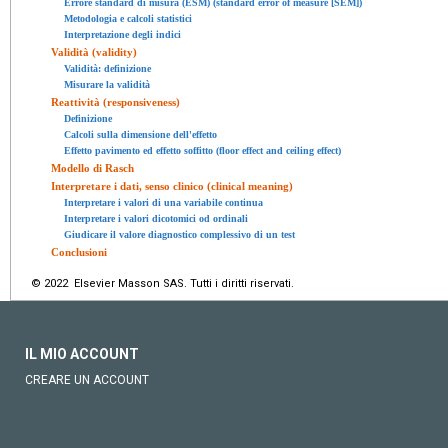
Errore standard di misura (ESM) (standard error of measure [SEM])
Metodologia e calcoli statistici
Interpretazione degli indici
Validità (validity)
Validità: definizione
Misurare la validità
Reattività (responsiveness)
Definizione
Calcoli sulla dimensione dell'effetto
Effetto pavimento ed effetto soffitto (floor effect and ceiling effect)
Modello di Rasch
Interpretare i dati, senso clinico (clinical meaning)
Interpretare i valori di una variabile continua
Interpretare i valori dicotomici od ordinali
Giudicare il valore diagnostico complessivo di un test
Conclusioni
© 2022 Elsevier Masson SAS. Tutti i diritti riservati.
IL MIO ACCOUNT
CREARE UN ACCOUNT