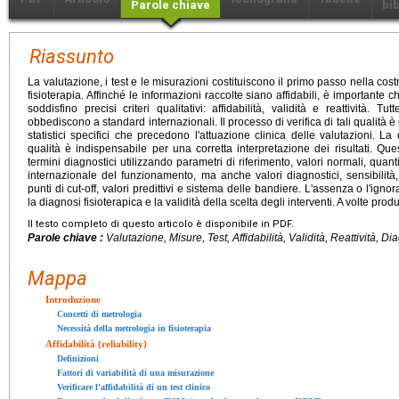
Parole chiave
bib
Riassunto
La valutazione, i test e le misurazioni costituiscono il primo passo nella cost
fisioterapia. Affinché le informazioni raccolte siano affidabili, è importante che
soddisfino precisi criteri qualitativi: affidabilità, validità e reattività. T
obbediscono a standard internazionali. Il processo di verifica di tali qualità è e
statistici specifici che precedono l'attuazione clinica delle valutazioni. L
qualità è indispensabile per una corretta interpretazione dei risultati. Que
termini diagnostici utilizzando parametri di riferimento, valori normali, quanti
internazionale del funzionamento, ma anche valori diagnostici, sensibilità, 
punti di cut-off, valori predittivi e sistema delle bandiere. L'assenza o l'ig
la diagnosi fisioterapica e la validità della scelta degli interventi. A volte prod
Il testo completo di questo articolo è disponibile in PDF.
Parole chiave :
Valutazione, Misure, Test, Affidabilità, Validità, Reattività, Di
Mappa
Introduzione
Concetti di metrologia
Necessità della metrologia in fisioterapia
Affidabilità (reliability)
Definizioni
Fattori di variabilità di una misurazione
Verificare l'affidabilità di un test clinico