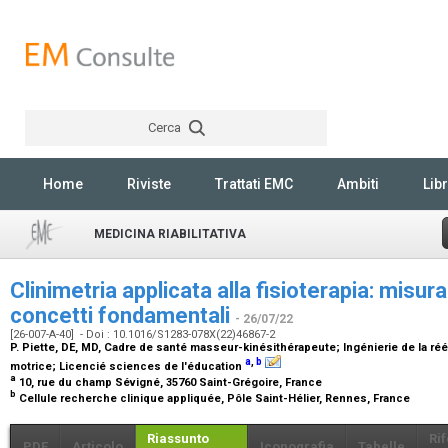
Cerca
Rechercher
Home
Riviste
Trattati EMC
Ambiti
Libr
MEDICINA RIABILITATIVA
Clinimetria applicata alla fisioterapia: misura
concetti fondamentali
- 26/07/22
[26-007-A-40] - Doi : 10.1016/S1283-078X(22)46867-2
P. Piette,
DE, MD, Cadre de santé masseur-kinésithérapeute; Ingénierie de la ré
a
,
b
motrice; Licencié sciences de l'éducation
a
10, rue du champ Sévigné, 35760 Saint-Grégoire, France
b
Cellule recherche clinique appliquée, Pôle Saint-Hélier, Rennes, France
Riassunto
Ri
PDF
Articolo
Iconografia
Tabelle