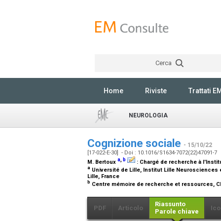
Cerca
Home
Riviste
Trattati E
NEUROLOGIA
Cognizione sociale
- 15/10/22
[17-022-E-30] - Doi : 10.1016/S1634-7072(22)47091-7
a
,
b
M. Bertoux
:
Chargé de recherche à l'Insti
a
Université de Lille, Institut Lille Neurosciences
Lille, France
b
Centre mémoire de recherche et ressources, CHU 
Riassunto
PDF
Articolo
Ico
Parole chiave