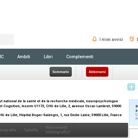
I miei avvisi
Rechercher
MC
Ambiti
Libri
Complementi
Sommario
Abbonarsi
tut national de la santé et de la recherche médicale, neuropsychologue
 et Cognition, Inserm U1172, CHU de Lille, 2, avenue Oscar-Lambret, 59000
B
p
L
de Lille, Hôpital Roger-Salengro, 1, rue Emile-Laine, 59000 Lille, France
r
Riferimenti
nografia
Tabelle
bibliografici