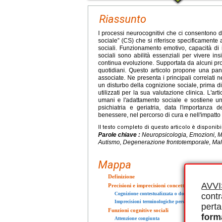
Riassunto
I processi neurocognitivi che ci consentono di
sociale” (CS) che si riferisce specificamente
sociali. Funzionamento emotivo, capacità di i
sociali sono abilità essenziali per vivere 
continua evoluzione. Supportata da alcuni proc
quotidiani. Questo articolo propone una pan
associate. Ne presenta i principali correlati
un disturbo della cognizione sociale, prima di
utilizzati per la sua valutazione clinica. L'a
umani e l'adattamento sociale e sostiene un
psichiatria e geriatria, data l'importanza d
benessere, nel percorso di cura e nell'impatto d
Il testo completo di questo articolo è disponibi
Parole chiave :
Neuropsicologia, Emozioni, M
Autismo, Degenerazione frontotemporale, Mala
Mappa
Definizione
AVV
Precisioni e imprecisioni concettuali
Cognizione contestualizzata o dominio specifico?
contr
Imprecisioni terminologiche persistenti
perta
Funzioni cognitive sociali
form
Attenzione congiunta