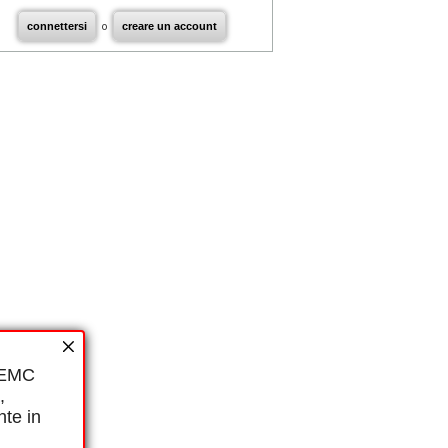
connettersi
o
creare un account
i EMC
,
nte in