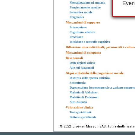
Event
Mentalizzazione ed empatia
Funzionamento emotivo
Semantica sociale
Pragmatica
Meccanismi di supporto
Interocezione
Cognizione affettiva
Previsione
Inibizione e controllo cognitivo
Differenze interindividuali, psicosociali e cultura
Meccanismi di compenso
Basi neurali
Dalle regioni chiave
Alle reti funzionali
Atipie e disturbi della cognizione sociale
Disturbo dello spettro autistico
Schizofrenia
Degenerazione frontotemporale a variante compor
Malattia di Alzheimer
Malattia di Parkinson
Altri disturbi
Valutazione clinica
Test specializzati
Batterie specializzate
© 2022 Elsevier Masson SAS. Tutti i diritti riserva