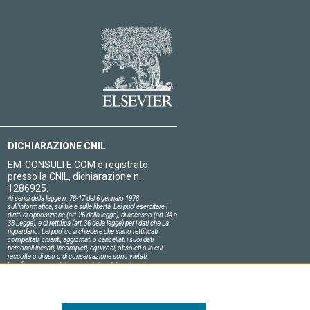
DICHIARAZIONE CNIL
EM-CONSULTE.COM è registrato
presso la CNIL, dichiarazione n.
1286925.
Ai sensi della legge n. 78-17 del 6 gennaio 1978
sull'informatica, sui file e sulle libertà, Lei puo' esercitare i
diritti di opposizione (art.26 della legge), di accesso (art.34 a
38 Legge), e di rettifica (art.36 della legge) per i dati che La
riguardano. Lei puo' cosi chiedere che siano rettificati,
compeltati, chiariti, aggiornati o cancellati i suoi dati
personali inesati, incompleti, equivoci, obsoleti o la cui
raccolta o di uso o di conservazione sono vietati.
Le informazioni relative ai visitatori del nostro sito,
compresa la loro identità, sono confidenziali.
Il responsabile del sito si impegna sull'onore a rispettare le
condizioni legali di confidenzialità applicabili in Francia e a
non divulgare tali informazioni a terzi.