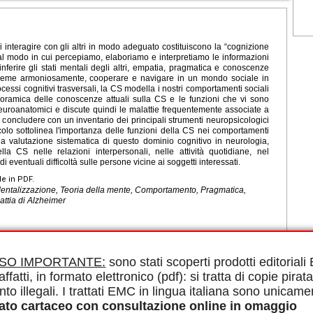
 interagire con gli altri in modo adeguato costituiscono la “cognizione
 al modo in cui percepiamo, elaboriamo e interpretiamo le informazioni
nferire gli stati mentali degli altri, empatia, pragmatica e conoscenze
insieme armoniosamente, cooperare e navigare in un mondo sociale in
essi cognitivi trasversali, la CS modella i nostri comportamenti sociali
oramica delle conoscenze attuali sulla CS e le funzioni che vi sono
 neuroanatomici e discute quindi le malattie frequentemente associate a
 concludere con un inventario dei principali strumenti neuropsicologici
rticolo sottolinea l'importanza delle funzioni della CS nei comportamenti
a valutazione sistematica di questo dominio cognitivo in neurologia,
ella CS nelle relazioni interpersonali, nelle attività quotidiane, nel
i eventuali difficoltà sulle persone vicine ai soggetti interessati.
le in PDF.
entalizzazione, Teoria della mente, Comportamento, Pragmatica,
ttia di Alzheimer
ISO IMPORTANTE:
sono stati scoperti prodotti editorial
affatti, in formato elettronico (pdf): si tratta di copie pirata
nto illegali. I trattati EMC in lingua italiana sono unicame
ato cartaceo con consultazione online in omaggio