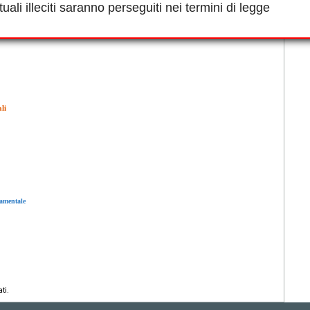
uali illeciti saranno perseguiti nei termini di legge
li
tamentale
ti.