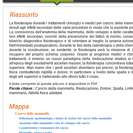
Riassunto
La fisioterapia durante i trattamenti chirurgici e medici per cancro della mamme
dovuti agli effetti secondari delle varie procedure in modo che la paziente pos
La conoscenza dell'anatomia della mammella, dello sviluppo e delle caratteri
loro effetti secondari, nonché della prevenzione dei fattori di rischio, consent
bilancio diagnostico fisioterapico e di orientare al meglio la propria azione
Nell'immediato postoperatorio, durante le fasi della radioterapia o della che
durante la ricostruzione, se esistente, la fisioterapia avrà la missione d
recupero del proprio schema corporeo. Grazie ai progressi medici e chiru
trattamenti, è emerso un nuovo paradigma della rieducazione relativa ai 
all'epoca degli svuotamenti ascellari massivi, la fisioterapia concentrava tutta
superiore. Man mano che i gesti ascellari diventano più precisi, la fisioterapi
fisica combattendo rigidità e dolore, in particolare a livello della spalla e 
degli arti superiori e riallenando allo sforzo tutto il corpo.
Il testo completo di questo articolo è disponibile in PDF.
Parole chiave :
Cancro della mammella, Rieducazione, Dolore, Spalla, Linfe
mammaria, Attività fisica adattata
Mappa
Cancro della mammella
Definizione, epidemiologia e fattori di rischio del cancro della mammella
Anatomia della mammella e fasi di sviluppo del cancro
Caratteristiche e trattamenti del cancro
Mammella, torace e spalla