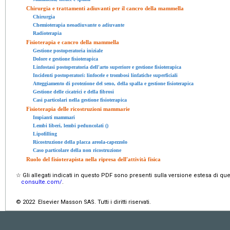
Chirurgia e trattamenti adiuvanti per il cancro della mammella
Chirurgia
Chemioterapia neoadiuvante o adiuvante
Radioterapia
Fisioterapia e cancro della mammella
Gestione postoperatoria iniziale
Dolore e gestione fisioterapica
Linfostasi postoperatoria dell'arto superiore e gestione fisioterapica
Incidenti postoperatori: linfocele e trombosi linfatiche superficiali
Atteggiamento di protezione del seno, della spalla e gestione fisioterapica
Gestione delle cicatrici e della fibrosi
Casi particolari nella gestione fisioterapica
Fisioterapia delle ricostruzioni mammarie
Impianti mammari
Lembi liberi, lembi peduncolati ()
Lipofilling
Ricostruzione della placca areola-capezzolo
Caso particolare della non ricostruzione
Ruolo del fisioterapista nella ripresa dell'attività fisica
☆
Gli allegati indicati in questo PDF sono presenti sulla versione estesa di que
consulte.com/
.
© 2022 Elsevier Masson SAS. Tutti i diritti riservati.