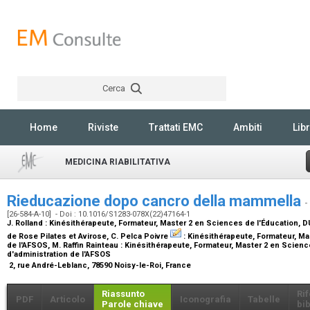
Cerca
Rechercher
Home
Riviste
Trattati EMC
Ambiti
Libr
MEDICINA RIABILITATIVA
Rieducazione dopo cancro della mammella
-
[26-584-A-10] - Doi : 10.1016/S1283-078X(22)47164-1
J. Rolland :
Kinésithérapeute, Formateur, Master 2 en Sciences de l'Éducation, 
de Rose Pilates et Avirose
, C. Pelca Poivre
:
Kinésithérapeute, Formateur, Ma
de l'AFSOS
, M. Raffin Rainteau :
Kinésithérapeute, Formateur, Master 2 en Scienc
d'administration de l'AFSOS
2, rue André-Leblanc, 78590 Noisy-le-Roi, France
Riassunto
Ri
PDF
Articolo
Iconografia
Tabelle
Parole chiave
bib