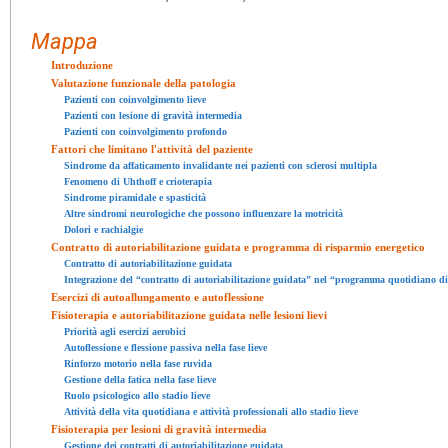
Mappa
Introduzione
Valutazione funzionale della patologia
Pazienti con coinvolgimento lieve
Pazienti con lesione di gravità intermedia
Pazienti con coinvolgimento profondo
Fattori che limitano l'attività del paziente
Sindrome da affaticamento invalidante nei pazienti con sclerosi multipla
Fenomeno di Uhthoff e crioterapia
Sindrome piramidale e spasticità
Altre sindromi neurologiche che possono influenzare la motricità
Dolori e rachialgie
Contratto di autoriabilitazione guidata e programma di risparmio energetico
Contratto di autoriabilitazione guidata
Integrazione del “contratto di autoriabilitazione guidata” nel “programma quotidiano di 
Esercizi di autoallungamento e autoflessione
Fisioterapia e autoriabilitazione guidata nelle lesioni lievi
Priorità agli esercizi aerobici
Autoflessione e flessione passiva nella fase lieve
Rinforzo motorio nella fase ruvida
Gestione della fatica nella fase lieve
Ruolo psicologico allo stadio lieve
Attività della vita quotidiana e attività professionali allo stadio lieve
Fisioterapia per lesioni di gravità intermedia
Gestione dei contratti di autoriabilitazione guidata