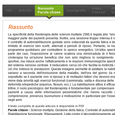
Riassunto
Video
Ri
PDF
Articolo
Iconografia
Parole chiave
Podcast
bi
Riassunto
La specificità della fisioterapia delle sclerosi multiple (SM) è legata alla “
maggior parte dei pazienti presenta. Inoltre, una sessione troppo intensa è 
il contratto di autoriabilitazione guidata sono ostacolati da questa fatica 
limitato di esercizi ben scelti, alternati a periodi di riposo. Pertanto, la r
programma quotidiano per combattere lo spreco energetico. Un'altra specifi
parte dei casi, l'esposizione al calore scatena una miniricaduta (è il fen
crioterapia ha un'azione benefica che non solo migliora lo svolgimento del
sportive, ma riduce anche l'affaticamento e le reazioni immunologiche speci
del sistema nervoso centrale. Il rieducatore cerca ciò che facilita la motricità (
ciò che inibisce le prestazioni. Questa indagine permette di adattare la riabi
variano a seconda dell'evoluzione della malattia, dell'ora del giorno (la
soprattutto se il paziente non si riposa) e di molteplici fattori che devono ess
viene data priorità agli esercizi funzionali (camminata, salita e discesa delle sc
deformità ortopediche (equinus, flexum, ecc.). La riabilitazione attiva è efficac
Infine, il ruolo psicologico del fisioterapista è fondamentale per compensare
pazienti a causa delle informazioni pessimistiche che hanno raccolto 
comprensione, presenza, buonumore e motivazione in particolare per l'osser
negli anni.
Il testo completo di questo articolo è disponibile in PDF.
Parole chiave :
Sclerosi multipla, Gestione della fatica, Contratto di autoriabi
Riabilitazione funzionale, Rilassamenti, Lotta contro il decondizionamento al