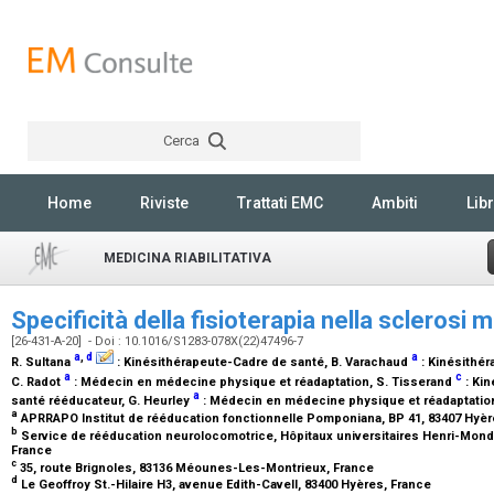
Cerca
Rechercher
Home
Riviste
Trattati EMC
Ambiti
Libr
MEDICINA RIABILITATIVA
Specificità della fisioterapia nella sclerosi m
[26-431-A-20] - Doi : 10.1016/S1283-078X(22)47496-7
a
,
d
a
R. Sultana
:
Kinésithérapeute-Cadre de santé
, B. Varachaud
:
Kinésithér
a
c
C. Radot
:
Médecin en médecine physique et réadaptation
, S. Tisserand
:
Kin
a
santé rééducateur
, G. Heurley
:
Médecin en médecine physique et réadaptatio
a
APRRAPO Institut de rééducation fonctionnelle Pomponiana, BP 41, 83407 Hyè
b
Service de rééducation neurolocomotrice, Hôpitaux universitaires Henri-Mondor,
France
c
35, route Brignoles, 83136 Méounes-Les-Montrieux, France
d
Le Geoffroy St.-Hilaire H3, avenue Edith-Cavell, 83400 Hyères, France