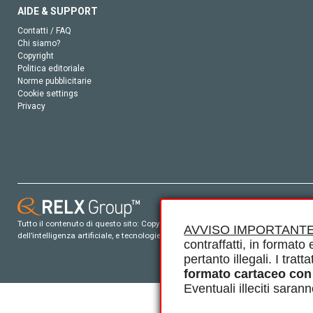
AIDE & SUPPORT
Contatti / FAQ
Chi siamo?
Copyright
Politica editoriale
Norme pubblicitarie
Cookie settings
Privacy
Tutto il contenuto di questo sito: Copyright © 2026 Elsevier, i suoi licenziatari e c
AVVISO IMPORTANTE
dell’intelligenza artificiale, e tecnologie simili. Per tutto il contenuto ‘open ac
contraffatti, in formato e
pertanto illegali. I tra
formato cartaceo con
Eventuali illeciti saran