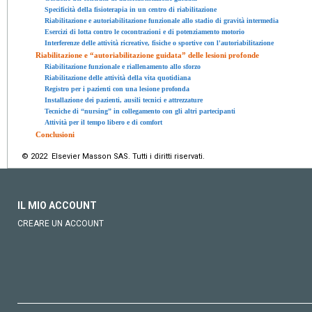
Specificità della fisioterapia in un centro di riabilitazione
Riabilitazione e autoriabilitazione funzionale allo stadio di gravità intermedia
Esercizi di lotta contro le cocontrazioni e di potenziamento motorio
Interferenze delle attività ricreative, fisiche o sportive con l'autoriabilitazione
Riabilitazione e “autoriabilitazione guidata” delle lesioni profonde
Riabilitazione funzionale e riallenamento allo sforzo
Riabilitazione delle attività della vita quotidiana
Registro per i pazienti con una lesione profonda
Installazione dei pazienti, ausili tecnici e attrezzature
Tecniche di “nursing” in collegamento con gli altri partecipanti
Attività per il tempo libero e di comfort
Conclusioni
© 2022 Elsevier Masson SAS. Tutti i diritti riservati.
IL MIO ACCOUNT
CREARE UN ACCOUNT